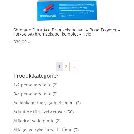
Shimano Dura Ace Bremsekabelsæt – Road Polymer –
For-og bagbremsekabel komplet – Hvid
339,00
kr.
1
2
→
Produktkategorier
1-2 personers telte
(2)
3-4 personers telte
(5)
Actionkameraer, gadgets m.m.
(3)
Adaptere til skivebremser
(56)
Affjedret sadelpinde
(2)
Aftagelige cykelkurve til foran
(7)