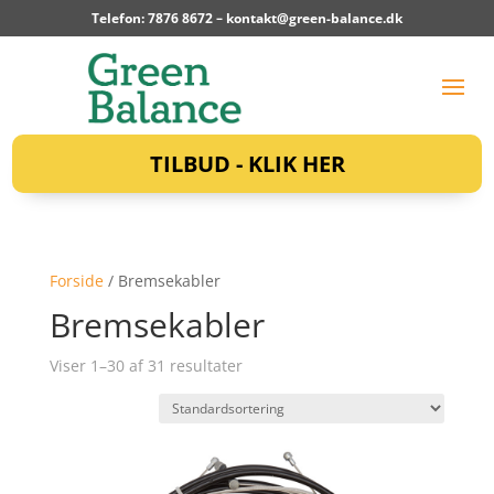
Telefon: 7876 8672 –
kontakt@green-balance.dk
TILBUD - KLIK HER
Forside
/ Bremsekabler
Bremsekabler
Viser 1–30 af 31 resultater