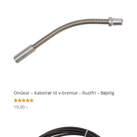
OnGear – Kabelrør til v-bremse – Rustfri – Bøjelig
19,00
Vurderet
kr.
5
ud af 5