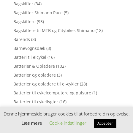
Bagskifter
(34)
Bagskifter Shimano Race
(5)
Bagskiftere
(93)
Bagskiftere til MTB og Citybikes Shimano
(18)
Barends
(3)
Barnevognsdæk
(3)
Batteri til elcykel
(16)
Batterier & Opladere
(102)
Batterier og opladere
(3)
Batterier og opladere til el-cykler
(28)
Batterier til cykelcomputere og pulsure
(1)
Batterier til cykellygter
(16)
Beklædning
(4)
Denne hjemmeside bruger cookies til at forbedre din oplevelse.
Beskyttelsesbøjler til bagskiftere
(2)
Læs mere
Cookie indstillinger
Accepter
Beskyttelsesudstyr til børn
(6)