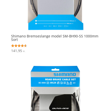
Shimano Bremseslange model SM-BH90-SS 1000mm
Sort
141,95
Vurderet
kr.
4.6
ud af 5