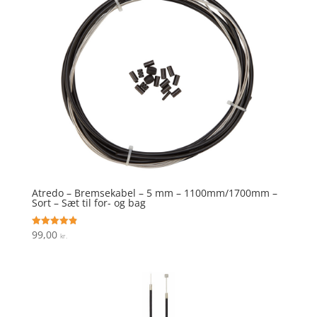
Atredo – Bremsekabel – 5 mm – 1100mm/1700mm –
Sort – Sæt til for- og bag
99,00
Vurderet
kr.
4.9
ud af 5