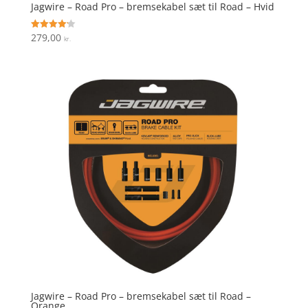
Jagwire – Road Pro – bremsekabel sæt til Road – Hvid
279,00
Vurderet
kr.
4.2
ud af 5
Jagwire – Road Pro – bremsekabel sæt til Road –
Orange