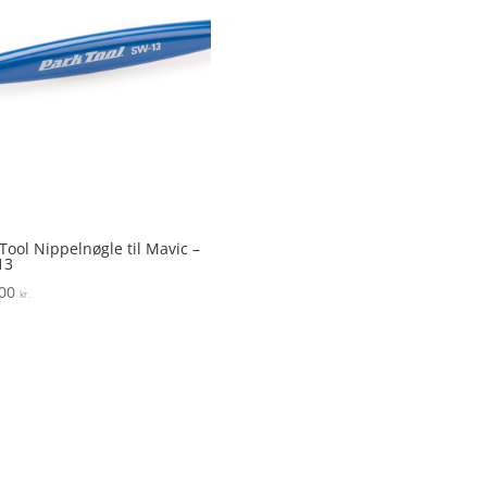
Tool Nippelnøgle til Mavic –
13
,00
kr.