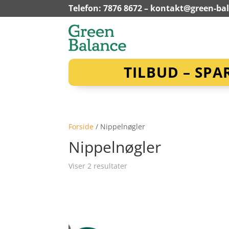
Telefon: 7876 8672 –
kontakt@green-ba
TILBUD – SPA
Forside
/ Nippelnøgler
Nippelnøgler
Viser 2 resultater