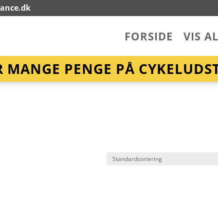
lance.dk
FORSIDE
VIS A
R MANGE PENGE PÅ CYKELUDST