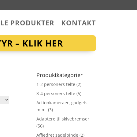
LLE PRODUKTER
KONTAKT
YR – KLIK HER
Produktkategorier
1-2 personers telte
(2)
3-4 personers telte
(5)
Actionkameraer, gadgets
m.m.
(3)
Adaptere til skivebremser
(56)
Affjedret sadelpinde
(2)