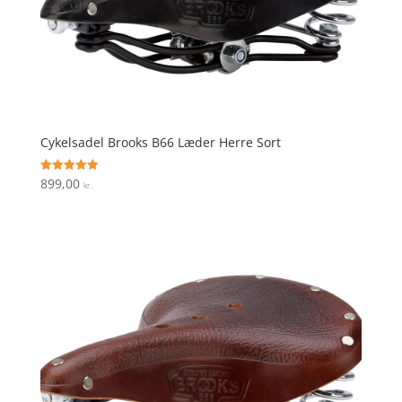
Cykelsadel Brooks B66 Læder Herre Sort
899,00
Vurderet
kr.
5
ud af 5