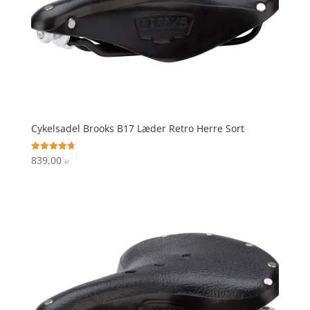
Cykelsadel Brooks B17 Læder Retro Herre Sort
839,00
Vurderet
kr.
4.7
ud af 5