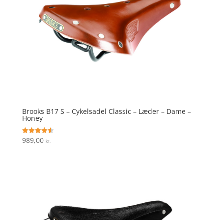
Brooks B17 S – Cykelsadel Classic – Læder – Dame –
Honey
989,00
Vurderet
kr.
4.6
ud af 5