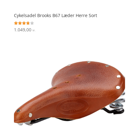
Cykelsadel Brooks B67 Læder Herre Sort
1.049,00
Vurderet
kr.
3.8
ud af 5