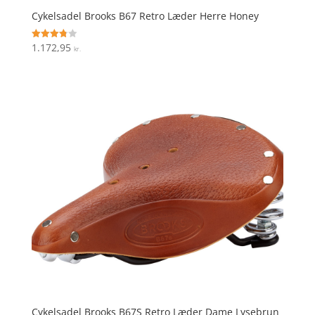
Cykelsadel Brooks B67 Retro Læder Herre Honey
1.172,95
Vurderet
kr.
3.8
ud af 5
Cykelsadel Brooks B67S Retro Læder Dame Lysebrun