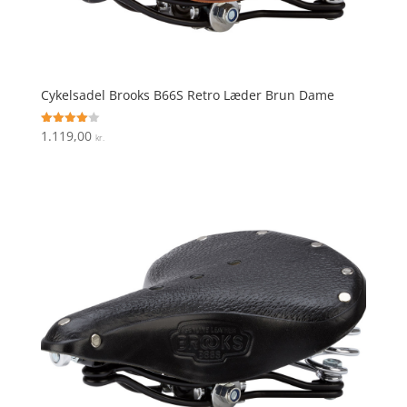
Cykelsadel Brooks B66S Retro Læder Brun Dame
1.119,00
Vurderet
kr.
4
ud af 5