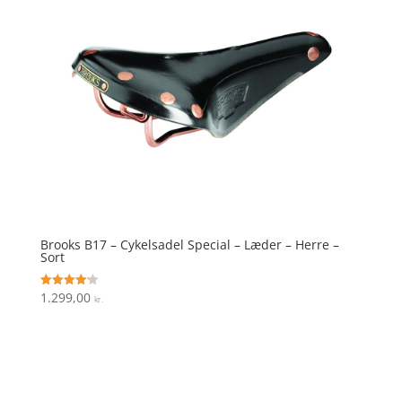
Brooks B17 – Cykelsadel Special – Læder – Herre –
Sort
1.299,00
Vurderet
kr.
4.2
ud af 5