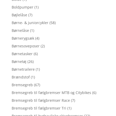
Boldpumper
(1)
Bøjlelåse
(7)
Børne- & juniorcykler
(58)
Børnelåse
(1)
Børnerygsæk
(4)
Børnesoveposer
(2)
Børnetasker
(6)
Børnetøj
(26)
Børnetrailere
(1)
Brændstof
(1)
Bremsegreb
(67)
Bremsegreb til fælgbremser MTB og Citybikes
(6)
Bremsegreb til fælgbremser Race
(7)
Bremsegreb til fælgbremser Tri
(1)
Bremsegreb til hydrauliske skivebremser
(22)