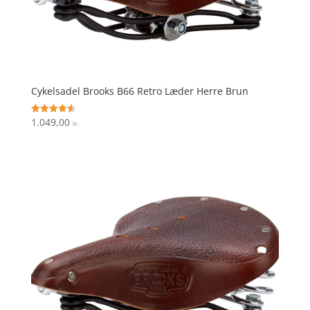
Cykelsadel Brooks B66 Retro Læder Herre Brun
1.049,00
Vurderet
kr.
4.6
ud af 5