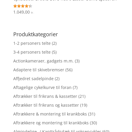
1.049,00
Vurderet
kr.
4.3
ud af 5
Produktkategorier
1-2 personers telte
(2)
3-4 personers telte
(5)
Actionkameraer, gadgets m.m.
(3)
Adaptere til skivebremser
(56)
Affjedret sadelpinde
(2)
Aftagelige cykelkurve til foran
(7)
Aftrækker til frikrans & kassetter
(21)
Aftrækker til frikrans og kassetter
(19)
Aftrækkere & montering til krankboks
(31)
Aftrækkere og montering til krankboks
(30)
Almindelige- / Kanttrådsdæk til voksencykler
(60)