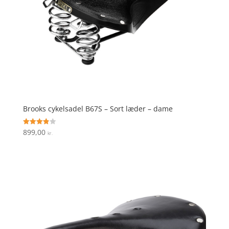
Brooks cykelsadel B67S – Sort læder – dame
899,00
Vurderet
kr.
3.9
ud af 5