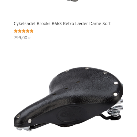
Cykelsadel Brooks B66S Retro Læder Dame Sort
799,00
Vurderet
kr.
4.8
ud af 5