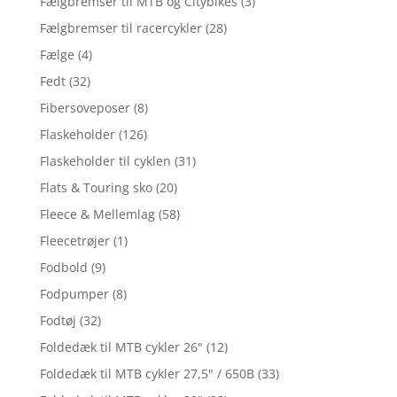
Fælgbremser til MTB og Citybikes
(3)
Fælgbremser til racercykler
(28)
Fælge
(4)
Fedt
(32)
Fibersoveposer
(8)
Flaskeholder
(126)
Flaskeholder til cyklen
(31)
Flats & Touring sko
(20)
Fleece & Mellemlag
(58)
Fleecetrøjer
(1)
Fodbold
(9)
Fodpumper
(8)
Fodtøj
(32)
Foldedæk til MTB cykler 26"
(12)
Foldedæk til MTB cykler 27,5" / 650B
(33)