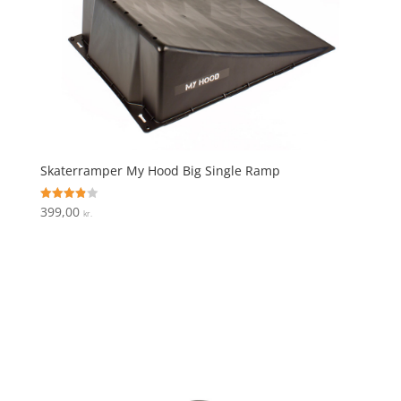
Skaterramper My Hood Big Single Ramp
399,00
Vurderet
kr.
3.9
ud af 5