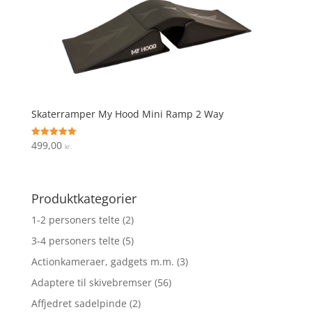
Skaterramper My Hood Mini Ramp 2 Way
499,00
Vurderet
kr.
5
ud af 5
Produktkategorier
1-2 personers telte
(2)
3-4 personers telte
(5)
Actionkameraer, gadgets m.m.
(3)
Adaptere til skivebremser
(56)
Affjedret sadelpinde
(2)