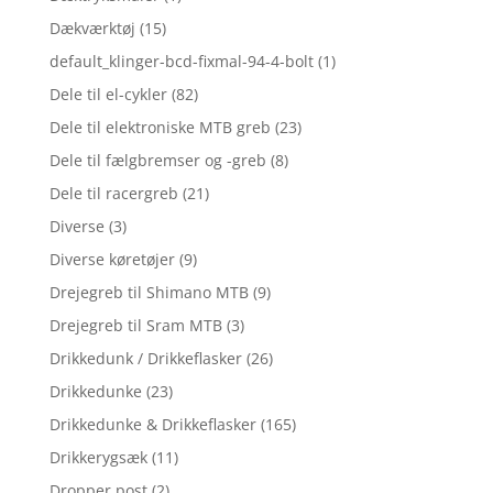
Dækværktøj
(15)
default_klinger-bcd-fixmal-94-4-bolt
(1)
Dele til el-cykler
(82)
Dele til elektroniske MTB greb
(23)
Dele til fælgbremser og -greb
(8)
Dele til racergreb
(21)
Diverse
(3)
Diverse køretøjer
(9)
Drejegreb til Shimano MTB
(9)
Drejegreb til Sram MTB
(3)
Drikkedunk / Drikkeflasker
(26)
Drikkedunke
(23)
Drikkedunke & Drikkeflasker
(165)
Drikkerygsæk
(11)
Dropper post
(2)