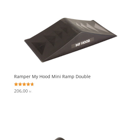
Ramper My Hood Mini Ramp Double
206,00
Vurderet
kr.
4.7
ud af 5