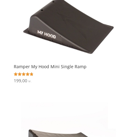
Ramper My Hood Mini Single Ramp
199,00
Vurderet
kr.
4.8
ud af 5