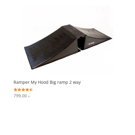
Ramper My Hood Big ramp 2 way
799,00
Vurderet
kr.
4.5
ud af 5