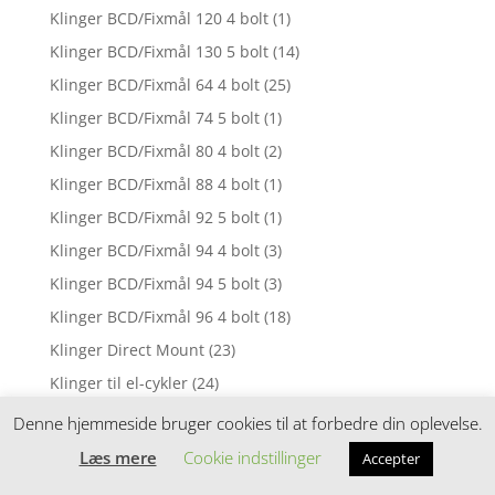
Klinger BCD/Fixmål 120 4 bolt
(1)
Klinger BCD/Fixmål 130 5 bolt
(14)
Klinger BCD/Fixmål 64 4 bolt
(25)
Klinger BCD/Fixmål 74 5 bolt
(1)
Klinger BCD/Fixmål 80 4 bolt
(2)
Klinger BCD/Fixmål 88 4 bolt
(1)
Klinger BCD/Fixmål 92 5 bolt
(1)
Klinger BCD/Fixmål 94 4 bolt
(3)
Klinger BCD/Fixmål 94 5 bolt
(3)
Klinger BCD/Fixmål 96 4 bolt
(18)
Klinger Direct Mount
(23)
Klinger til el-cykler
(24)
Knickers Dame
(9)
Denne hjemmeside bruger cookies til at forbedre din oplevelse.
Knickers Herre
(3)
Læs mere
Cookie indstillinger
Accepter
Knive
(3)