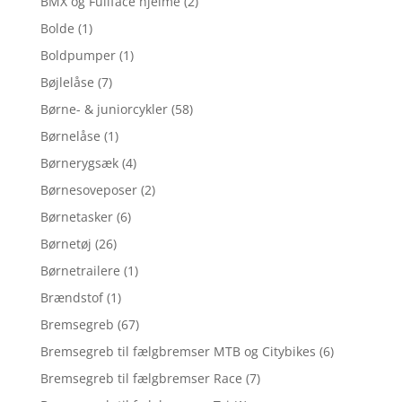
BMX og Fullface hjelme
(2)
Bolde
(1)
Boldpumper
(1)
Bøjlelåse
(7)
Børne- & juniorcykler
(58)
Børnelåse
(1)
Børnerygsæk
(4)
Børnesoveposer
(2)
Børnetasker
(6)
Børnetøj
(26)
Børnetrailere
(1)
Brændstof
(1)
Bremsegreb
(67)
Bremsegreb til fælgbremser MTB og Citybikes
(6)
Bremsegreb til fælgbremser Race
(7)