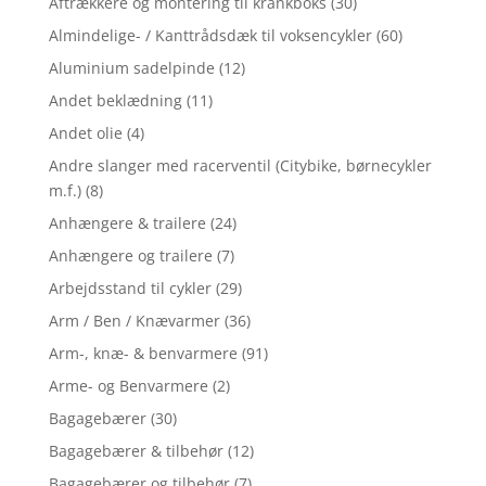
Aftrækkere og montering til krankboks
(30)
Almindelige- / Kanttrådsdæk til voksencykler
(60)
Aluminium sadelpinde
(12)
Andet beklædning
(11)
Andet olie
(4)
Andre slanger med racerventil (Citybike, børnecykler
m.f.)
(8)
Anhængere & trailere
(24)
Anhængere og trailere
(7)
Arbejdsstand til cykler
(29)
Arm / Ben / Knævarmer
(36)
Arm-, knæ- & benvarmere
(91)
Arme- og Benvarmere
(2)
Bagagebærer
(30)
Bagagebærer & tilbehør
(12)
Bagagebærer og tilbehør
(7)