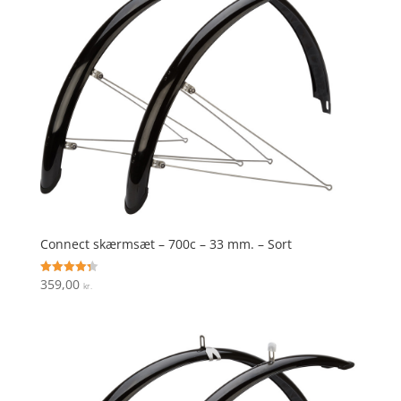
Connect skærmsæt – 700c – 33 mm. – Sort
359,00
Vurderet
kr.
4.3
ud af 5