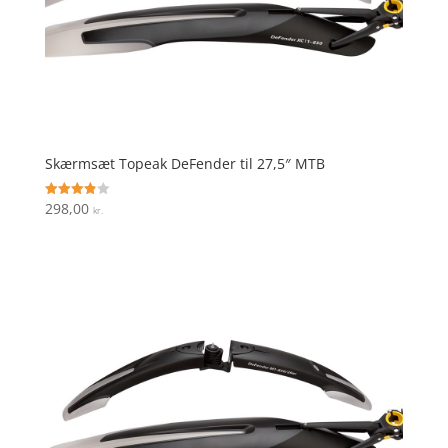
Skærmsæt Topeak DeFender til 27,5″ MTB
298,00
Vurderet
kr.
3.9
ud af 5