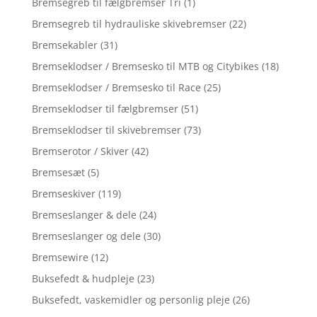
Bremsegreb til fælgbremser Tri
(1)
Bremsegreb til hydrauliske skivebremser
(22)
Bremsekabler
(31)
Bremseklodser / Bremsesko til MTB og Citybikes
(18)
Bremseklodser / Bremsesko til Race
(25)
Bremseklodser til fælgbremser
(51)
Bremseklodser til skivebremser
(73)
Bremserotor / Skiver
(42)
Bremsesæt
(5)
Bremseskiver
(119)
Bremseslanger & dele
(24)
Bremseslanger og dele
(30)
Bremsewire
(12)
Buksefedt & hudpleje
(23)
Buksefedt, vaskemidler og personlig pleje
(26)