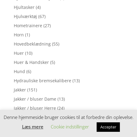
Hjultasker
(4)
Hjulværktøj
(67)
Hometrainere
(27)
Horn
(1)
Hovedbeklædning
(55)
Huer
(10)
Huer & Handsker
(5)
Hund
(6)
Hydrauliske bremsekalibere
(13)
Jakker
(151)
Jakker / bluser Dame
(13)
Jakker / bluser Herre
(24)
Denne hjemmeside bruger cookies til at forbedre din oplevelse.
Jakker & veste
(149)
Læs mere
Cookie indstillinger
Jakker Forår / Efterår
(7)
Accepter
Kabler & Wire
(33)