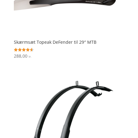
Skærmsæt Topeak DeFender til 29″ MTB
288,00
Vurderet
kr.
4.6
ud af 5