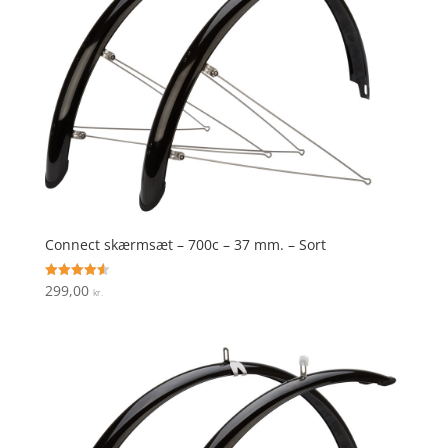
Connect skærmsæt – 700c – 37 mm. – Sort
299,00
Vurderet
kr.
4.6
ud af 5