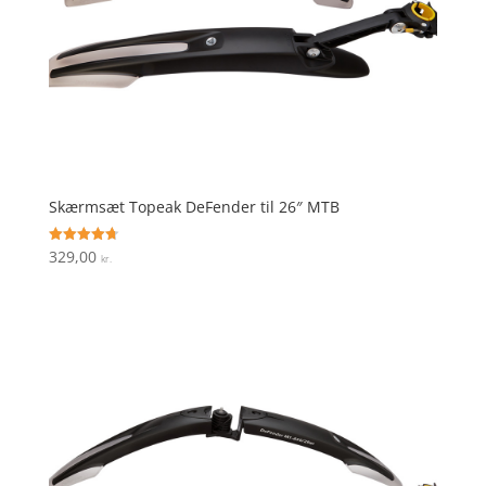
Skærmsæt Topeak DeFender til 26″ MTB
329,00
Vurderet
kr.
4.7
ud af 5