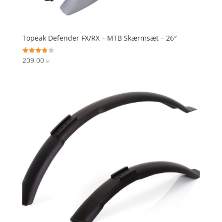
Topeak Defender FX/RX – MTB Skærmsæt – 26″
209,00
Vurderet
kr.
3.8
ud af 5