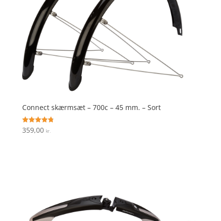
Connect skærmsæt – 700c – 45 mm. – Sort
359,00
Vurderet
kr.
4.8
ud af 5