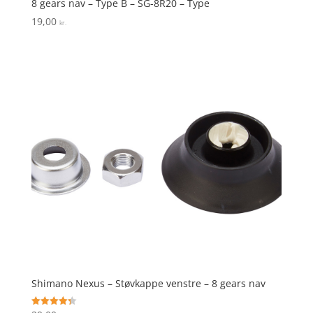
8 gears nav – Type B – SG-8R20 – Type
19,00
kr.
Shimano Nexus – Støvkappe venstre – 8 gears nav
Vurderet