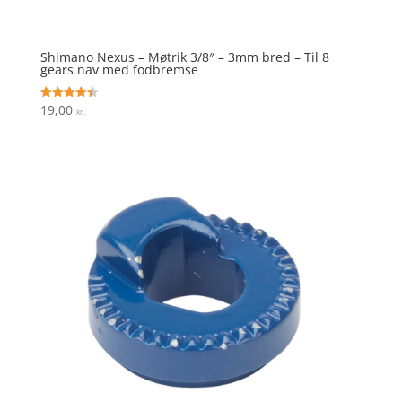
Shimano Nexus – Møtrik 3/8″ – 3mm bred – Til 8
gears nav med fodbremse
19,00
Vurderet
kr.
4.5
ud af 5