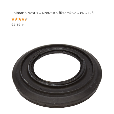
Shimano Nexus – Non-turn fikserskive – 8R – Blå
63,95
Vurderet
kr.
4.5
ud af 5