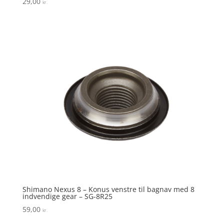
29,00
kr.
4.3
ud af 5
Shimano Nexus 8 – Konus venstre til bagnav med 8
indvendige gear – SG-8R25
59,00
kr.