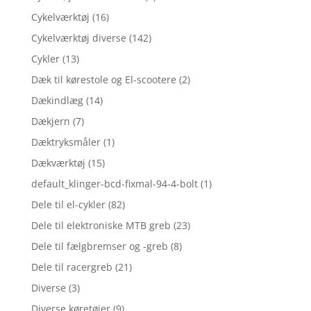
Cykelværktøj
(16)
Cykelværktøj diverse
(142)
Cykler
(13)
Dæk til kørestole og El-scootere
(2)
Dækindlæg
(14)
Dækjern
(7)
Dæktryksmåler
(1)
Dækværktøj
(15)
default_klinger-bcd-fixmal-94-4-bolt
(1)
Dele til el-cykler
(82)
Dele til elektroniske MTB greb
(23)
Dele til fælgbremser og -greb
(8)
Dele til racergreb
(21)
Diverse
(3)
Diverse køretøjer
(9)