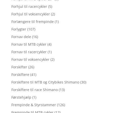
Forhjul til racercykler
(5)
Forhjul til voksencykler
(2)
Forlængere til frempinde
(1)
Forlygter
(107)
Fornav dele
(16)
Fornav til MTB cykler
(4)
Fornav til racercykler
(1)
Fornav til voksencykler
(2)
Forskifter
(26)
Forskiftere
(41)
Forskiftere til MTB og Citybikes Shimano
(30)
Forskiftere til race Shimano
(13)
Førstehjælp
(1)
Frempinde & Styrstammer
(126)
Frempinde til MTB cykler
(12)