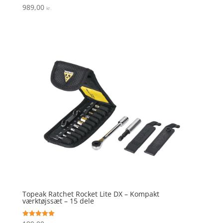
989,00
Vurderet
kr.
5
ud af 5
Topeak Ratchet Rocket Lite DX – Kompakt
værktøjssæt – 15 dele
Vurderet