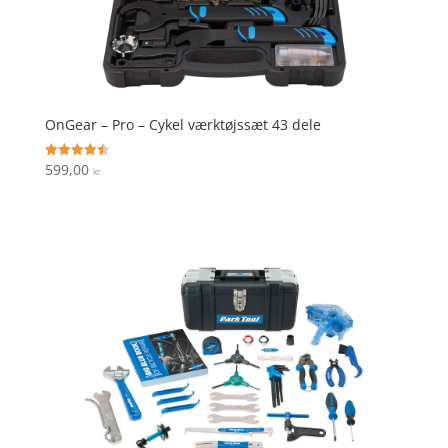
OnGear – Pro – Cykel værktøjssæt 43 dele
599,00
Vurderet
kr.
4.5
ud af 5