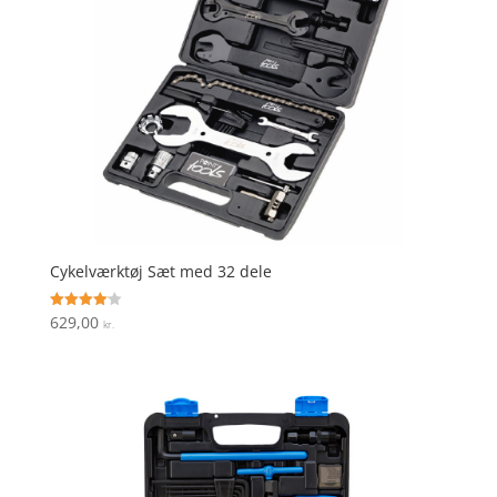
Cykelværktøj Sæt med 32 dele
629,00
Vurderet
kr.
4.1
ud af 5