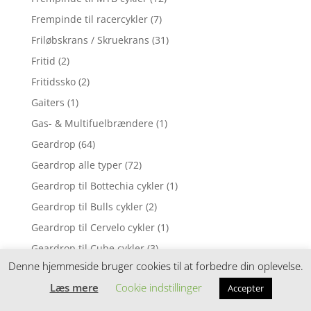
Frempinde til racercykler
(7)
Friløbskrans / Skruekrans
(31)
Fritid
(2)
Fritidssko
(2)
Gaiters
(1)
Gas- & Multifuelbrændere
(1)
Geardrop
(64)
Geardrop alle typer
(72)
Geardrop til Bottechia cykler
(1)
Geardrop til Bulls cykler
(2)
Geardrop til Cervelo cykler
(1)
Geardrop til Cube cykler
(3)
Denne hjemmeside bruger cookies til at forbedre din oplevelse.
Geardrop til Focus cykler
(5)
Læs mere
Cookie indstillinger
Accepter
Geardrop til Ghost cykler
(1)
Geardrop til Giant cykler
(2)