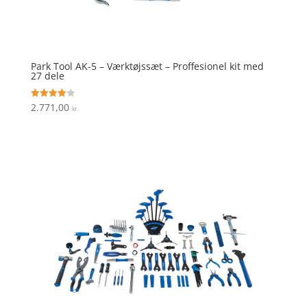
Park Tool AK-5 – Værktøjssæt – Proffesionel kit med
27 dele
2.771,00
Vurderet
kr.
4.1
ud af 5