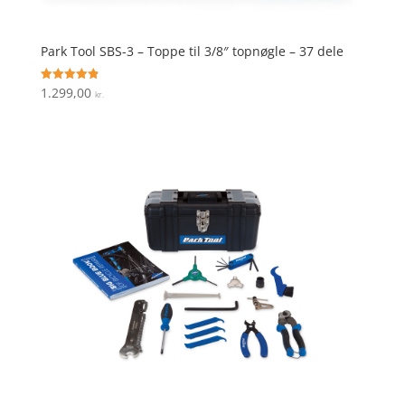
Park Tool SBS-3 – Toppe til 3/8″ topnøgle – 37 dele
1.299,00
Vurderet
kr.
4.9
ud af 5