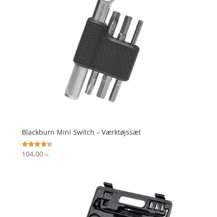
Blackburn Mini Switch – Værktøjssæt
104,00
Vurderet
kr.
4.4
ud af 5