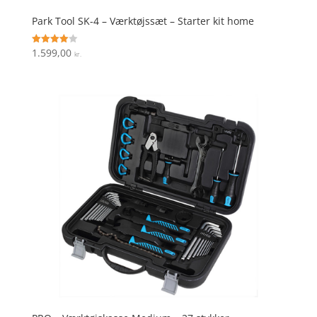
Park Tool SK-4 – Værktøjssæt – Starter kit home
1.599,00
Vurderet
kr.
4
ud af 5