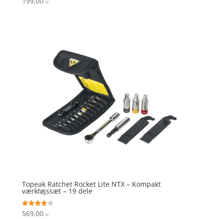
199,00
kr.
5
ud af 5
Topeak Ratchet Rocket Lite NTX – Kompakt
værktøjssæt – 19 dele
569,00
Vurderet
kr.
3.9