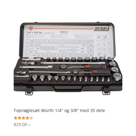
ud af 5
Topnøglesæt Würth 1/4″ og 3/8″ med 35 dele
829,00
Vurderet
kr.
4.2
ud af 5