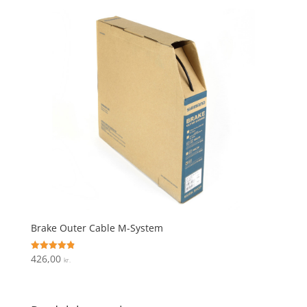
Brake Outer Cable M-System
426,00
Vurderet
kr.
4.9
ud af 5