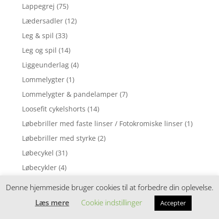
Lappegrej
(75)
Lædersadler
(12)
Leg & spil
(33)
Leg og spil
(14)
Liggeunderlag
(4)
Lommelygter
(1)
Lommelygter & pandelamper
(7)
Loosefit cykelshorts
(14)
Løbebriller med faste linser / Fotokromiske linser
(1)
Løbebriller med styrke
(2)
Løbecykel
(31)
Løbecykler
(4)
Løbehandsker
(29)
Denne hjemmeside bruger cookies til at forbedre din oplevelse.
Løbehjul
(9)
Læs mere
Cookie indstillinger
Accepter
Løbehjul til børn
(30)