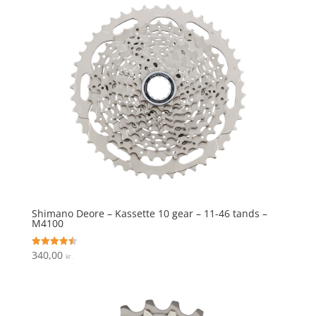
Shimano Deore – Kassette 10 gear – 11-46 tands –
M4100
340,00
Vurderet
kr.
4.5
ud af 5