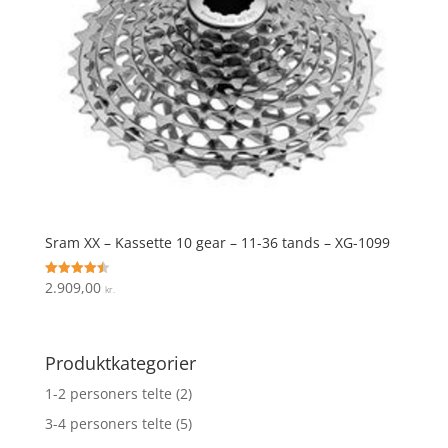
Sram XX – Kassette 10 gear – 11-36 tands – XG-1099
2.909,00
Vurderet
kr.
4.5
ud af 5
Produktkategorier
1-2 personers telte
(2)
3-4 personers telte
(5)