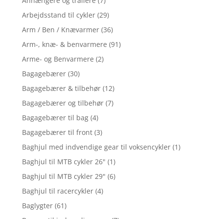
Anhængere og trailere
(7)
Arbejdsstand til cykler
(29)
Arm / Ben / Knævarmer
(36)
Arm-, knæ- & benvarmere
(91)
Arme- og Benvarmere
(2)
Bagagebærer
(30)
Bagagebærer & tilbehør
(12)
Bagagebærer og tilbehør
(7)
Bagagebærer til bag
(4)
Bagagebærer til front
(3)
Baghjul med indvendige gear til voksencykler
(1)
Baghjul til MTB cykler 26"
(1)
Baghjul til MTB cykler 29"
(6)
Baghjul til racercykler
(4)
Baglygter
(61)