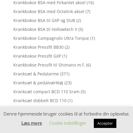
Krankbokse BSA med Firkantet aksel
(16)
Krankbokse BSA med Octalink aksel
(7)
Krankbokse BSA til GXP og DUB
(2)
Krankbokse BSA til Hollowtech II
(5)
Krankbokse Campagnolo Ultra Torque
(1)
Krankbokse Pressfit BB30
(2)
Krankbokse Pressfit GXP
(1)
Krankbokse Pressfit til Shimano m.f.
(6)
Kranksæt & Pedalarme
(371)
Kranksæt & pedalværktøj
(23)
Kranksæt compact BCD 110 Sram
(5)
Kranksæt dobbelt BCD 110
(1)
Kranksæt dobbelt BCD 130 Sram
(1)
Denne hjemmeside bruger cookies til at forbedre din oplevelse.
Kranksæt dobbelt til MTB og Citybikes
(7)
Læs mere
Cookie indstillinger
Accepter
Kranksæt enkelt til Citybikes
(11)