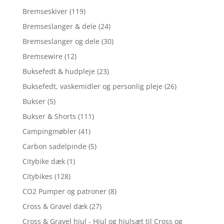
Bremseskiver
(119)
Bremseslanger & dele
(24)
Bremseslanger og dele
(30)
Bremsewire
(12)
Buksefedt & hudpleje
(23)
Buksefedt, vaskemidler og personlig pleje
(26)
Bukser
(5)
Bukser & Shorts
(111)
Campingmøbler
(41)
Carbon sadelpinde
(5)
Citybike dæk
(1)
Citybikes
(128)
CO2 Pumper og patroner
(8)
Cross & Gravel dæk
(27)
Cross & Gravel hjul - Hjul og hjulsæt til Cross og