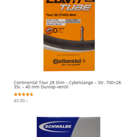
Continental Tour 28 Slim – Cykelslange – Str. 700×28-
35c – 40 mm Dunlop-ventil
45,00
Vurderet
kr.
4.7
ud af 5