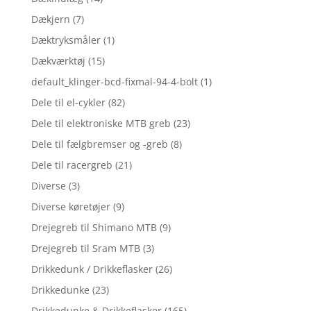
Dækjern
(7)
Dæktryksmåler
(1)
Dækværktøj
(15)
default_klinger-bcd-fixmal-94-4-bolt
(1)
Dele til el-cykler
(82)
Dele til elektroniske MTB greb
(23)
Dele til fælgbremser og -greb
(8)
Dele til racergreb
(21)
Diverse
(3)
Diverse køretøjer
(9)
Drejegreb til Shimano MTB
(9)
Drejegreb til Sram MTB
(3)
Drikkedunk / Drikkeflasker
(26)
Drikkedunke
(23)
Drikkedunke & Drikkeflasker
(165)