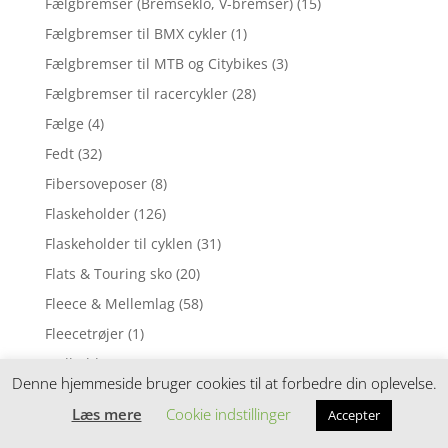
Fælgbremser (Bremseklo, V-bremser)
(15)
Fælgbremser til BMX cykler
(1)
Fælgbremser til MTB og Citybikes
(3)
Fælgbremser til racercykler
(28)
Fælge
(4)
Fedt
(32)
Fibersoveposer
(8)
Flaskeholder
(126)
Flaskeholder til cyklen
(31)
Flats & Touring sko
(20)
Fleece & Mellemlag
(58)
Fleecetrøjer
(1)
Fodbold
(9)
Denne hjemmeside bruger cookies til at forbedre din oplevelse.
Fodpumper
(8)
Læs mere
Cookie indstillinger
Accepter
Fodtøj
(32)