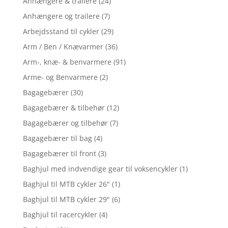
Anhængere & trailere
(24)
Anhængere og trailere
(7)
Arbejdsstand til cykler
(29)
Arm / Ben / Knævarmer
(36)
Arm-, knæ- & benvarmere
(91)
Arme- og Benvarmere
(2)
Bagagebærer
(30)
Bagagebærer & tilbehør
(12)
Bagagebærer og tilbehør
(7)
Bagagebærer til bag
(4)
Bagagebærer til front
(3)
Baghjul med indvendige gear til voksencykler
(1)
Baghjul til MTB cykler 26"
(1)
Baghjul til MTB cykler 29"
(6)
Baghjul til racercykler
(4)