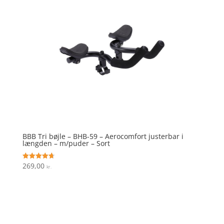
BBB Tri bøjle – BHB-59 – Aerocomfort justerbar i
længden – m/puder – Sort
269,00
Vurderet
kr.
4.7
ud af 5