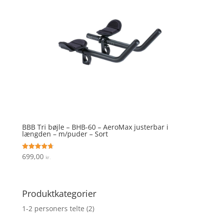
BBB Tri bøjle – BHB-60 – AeroMax justerbar i
længden – m/puder – Sort
699,00
Vurderet
kr.
4.7
ud af 5
Produktkategorier
1-2 personers telte
(2)