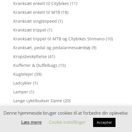
Kranksæt enkelt til Citybikes
(11)
Kranksæt enkelt til MTB
(18)
Kranksæt singlespeed
(1)
Kranksæt trippel
(1)
Kranksæt trippel til MTB og Citybikes Shimano
(10)
Kranksæt, pedal og pedalarmesværktøj
(9)
Kropsbeskyttelse
(41)
Kufferter & Duffelbags
(15)
Kuglelejer
(39)
Ladcykler
(1)
Lamper
(1)
Lange cykelbukser Dame
(20)
Lange cykelbukser Herre
(47)
Denne hjemmeside bruger cookies til at forbedre din oplevelse.
Lappegrej
(75)
Læs mere
Cookie indstillinger
Accepter
Lædersadler
(12)