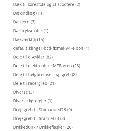
Dæk til kørestole og El-scootere
(2)
Dækindlæg
(14)
Dækjern
(7)
Dæktryksmåler
(1)
Dækværktøj
(15)
default_klinger-bcd-fixmal-94-4-bolt
(1)
Dele til el-cykler
(82)
Dele til elektroniske MTB greb
(23)
Dele til fælgbremser og -greb
(8)
Dele til racergreb
(21)
Diverse
(3)
Diverse køretøjer
(9)
Drejegreb til Shimano MTB
(9)
Drejegreb til Sram MTB
(3)
Drikkedunk / Drikkeflasker
(26)