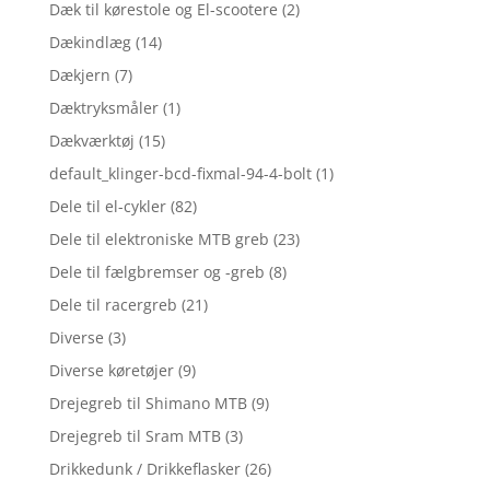
Dæk til kørestole og El-scootere
(2)
Dækindlæg
(14)
Dækjern
(7)
Dæktryksmåler
(1)
Dækværktøj
(15)
default_klinger-bcd-fixmal-94-4-bolt
(1)
Dele til el-cykler
(82)
Dele til elektroniske MTB greb
(23)
Dele til fælgbremser og -greb
(8)
Dele til racergreb
(21)
Diverse
(3)
Diverse køretøjer
(9)
Drejegreb til Shimano MTB
(9)
Drejegreb til Sram MTB
(3)
Drikkedunk / Drikkeflasker
(26)