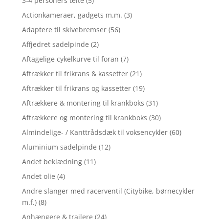
3-4 personers telte
(5)
Actionkameraer, gadgets m.m.
(3)
Adaptere til skivebremser
(56)
Affjedret sadelpinde
(2)
Aftagelige cykelkurve til foran
(7)
Aftrækker til frikrans & kassetter
(21)
Aftrækker til frikrans og kassetter
(19)
Aftrækkere & montering til krankboks
(31)
Aftrækkere og montering til krankboks
(30)
Almindelige- / Kanttrådsdæk til voksencykler
(60)
Aluminium sadelpinde
(12)
Andet beklædning
(11)
Andet olie
(4)
Andre slanger med racerventil (Citybike, børnecykler
m.f.)
(8)
Anhængere & trailere
(24)