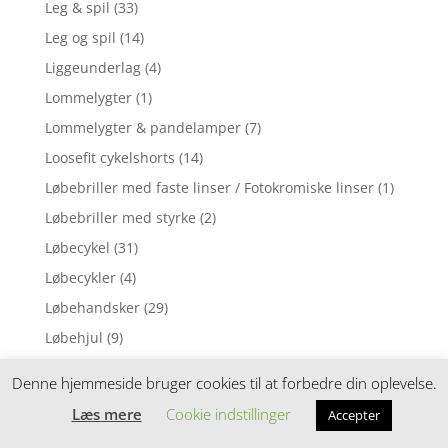
Leg & spil
(33)
Leg og spil
(14)
Liggeunderlag
(4)
Lommelygter
(1)
Lommelygter & pandelamper
(7)
Loosefit cykelshorts
(14)
Løbebriller med faste linser / Fotokromiske linser
(1)
Løbebriller med styrke
(2)
Løbecykel
(31)
Løbecykler
(4)
Løbehandsker
(29)
Løbehjul
(9)
Løbehjul til børn
(30)
Denne hjemmeside bruger cookies til at forbedre din oplevelse.
Løbehjul til junior/voksen
(2)
Læs mere
Cookie indstillinger
Accepter
Løbehjul til voksne
(1)