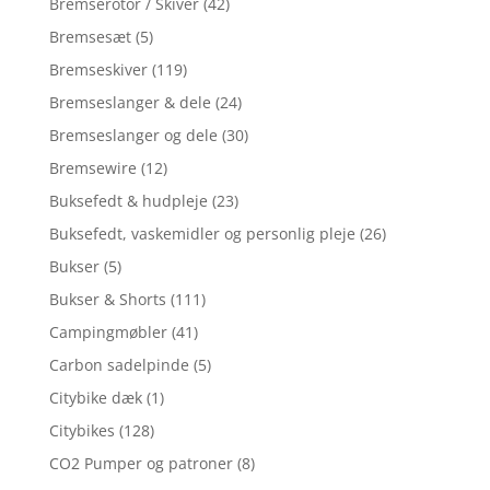
Bremserotor / Skiver
(42)
Bremsesæt
(5)
Bremseskiver
(119)
Bremseslanger & dele
(24)
Bremseslanger og dele
(30)
Bremsewire
(12)
Buksefedt & hudpleje
(23)
Buksefedt, vaskemidler og personlig pleje
(26)
Bukser
(5)
Bukser & Shorts
(111)
Campingmøbler
(41)
Carbon sadelpinde
(5)
Citybike dæk
(1)
Citybikes
(128)
CO2 Pumper og patroner
(8)