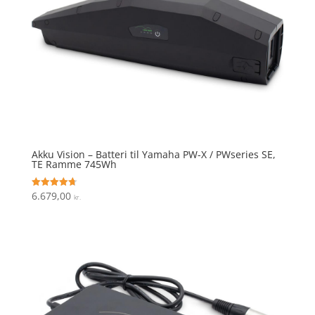
Akku Vision – Batteri til Yamaha PW-X / PWseries SE,
TE Ramme 745Wh
6.679,00
Vurderet
kr.
4.7
ud af 5