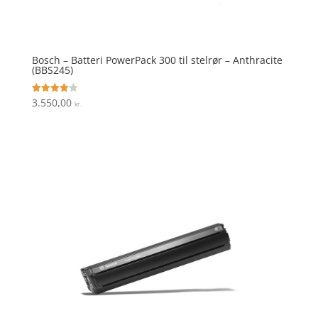
Bosch – Batteri PowerPack 300 til stelrør – Anthracite
(BBS245)
3.550,00
Vurderet
kr.
4.1
ud af 5