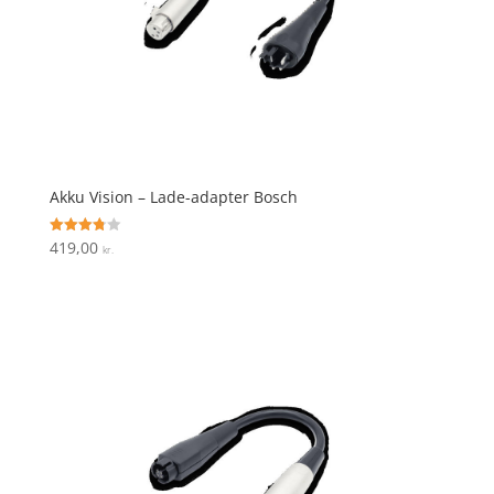
Akku Vision – Lade-adapter Bosch
419,00
Vurderet
kr.
3.8
ud af 5