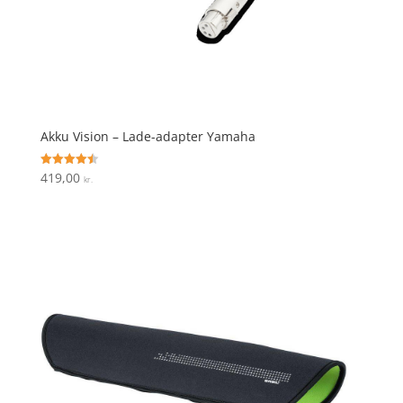
Akku Vision – Lade-adapter Yamaha
419,00
Vurderet
kr.
4.5
ud af 5