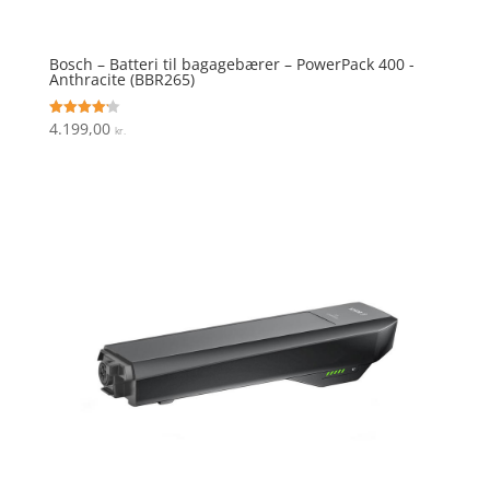
Bosch – Batteri til bagagebærer – PowerPack 400 -
Anthracite (BBR265)
4.199,00
Vurderet
kr.
4.2
ud af 5