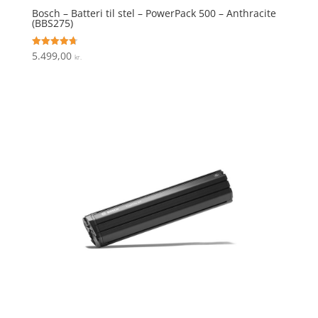
Bosch – Batteri til stel – PowerPack 500 – Anthracite
(BBS275)
5.499,00
Vurderet
kr.
4.7
ud af 5