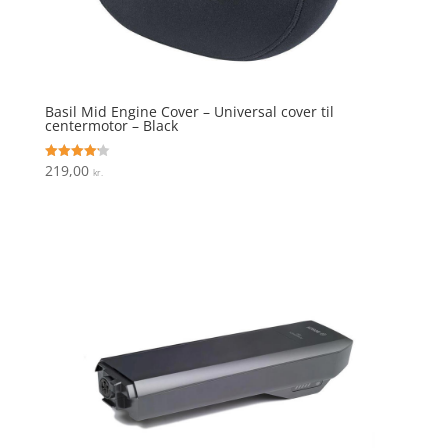
Basil Mid Engine Cover – Universal cover til
centermotor – Black
219,00
Vurderet
kr.
4.2
ud af 5