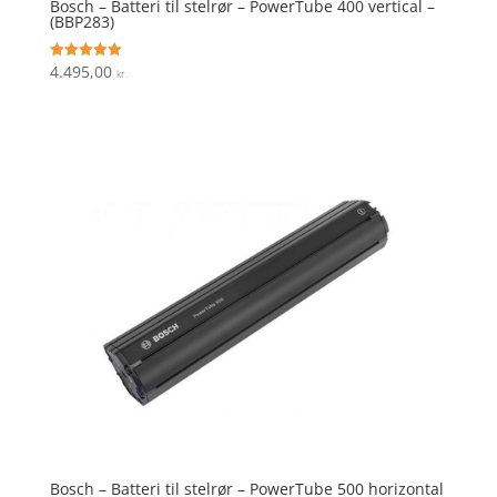
Bosch – Batteri til stelrør – PowerTube 400 vertical –
(BBP283)
4.495,00
Vurderet
kr.
5
ud af 5
Bosch – Batteri til stelrør – PowerTube 500 horizontal