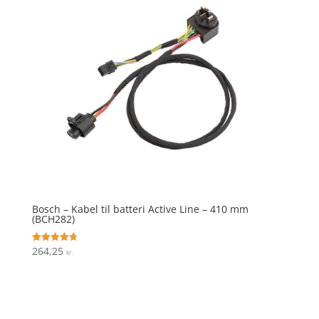
Bosch – Kabel til batteri Active Line – 410 mm
(BCH282)
264,25
Vurderet
kr.
4.7
ud af 5