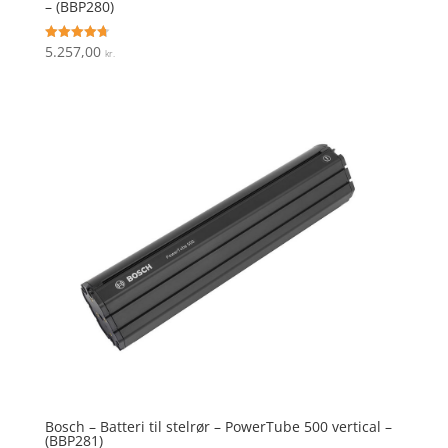
– (BBP280)
5.257,00
Vurderet
kr.
4.7
ud af 5
Bosch – Batteri til stelrør – PowerTube 500 vertical –
(BBP281)