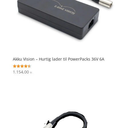
Akku Vision – Hurtig lader til PowerPacks 36V 6A
1.154,00
Vurderet
kr.
4.5
ud af 5