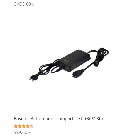
6.495,00
Vurderet
kr.
4.9
ud af 5
Bosch – Batterilader compact – EU (BCS230)
599,00
Vurderet
kr.
4.3