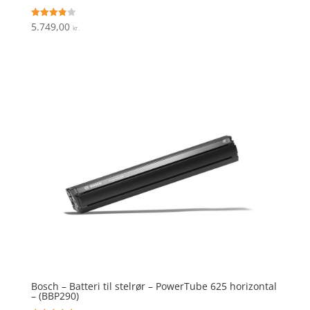
5.749,00
Vurderet
kr.
3.9
ud af 5
Bosch – Batteri til stelrør – PowerTube 625 horizontal
– (BBP290)