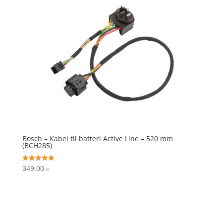
Bosch – Kabel til batteri Active Line – 520 mm
(BCH285)
349,00
Vurderet
kr.
4.9
ud af 5