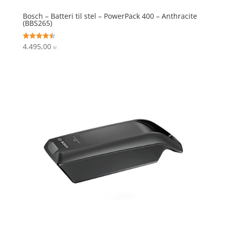
Bosch – Batteri til stel – PowerPack 400 – Anthracite
(BBS265)
4.495,00
Vurderet
kr.
4.5
ud af 5