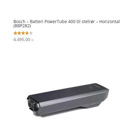
Bosch – Batteri PowerTube 400 til stelrør – Horizontal
(BBP282)
4.495,00
Vurderet
kr.
3.8
ud af 5