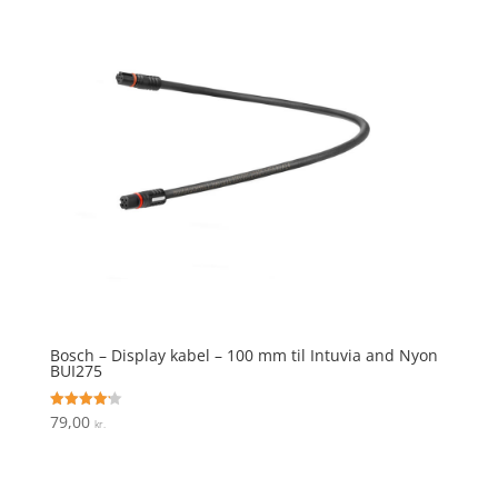
Bosch – Display kabel – 100 mm til Intuvia and Nyon
BUI275
79,00
Vurderet
kr.
4.2
ud af 5