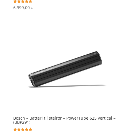
6.999,00
Vurderet
kr.
4.8
ud af 5
Bosch – Batteri til stelrør – PowerTube 625 vertical –
(BBP291)