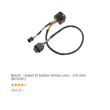
Bosch – Kabel til batteri Active Line – 310 mm
(BCH281)
264,25
Vurderet
kr.
4
ud af 5