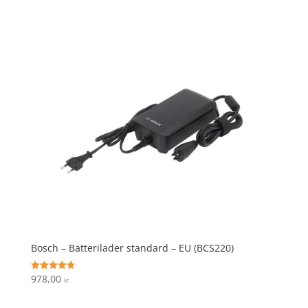
ud af 5
Bosch – Batterilader standard – EU (BCS220)
978,00
Vurderet
kr.
4.7
ud af 5