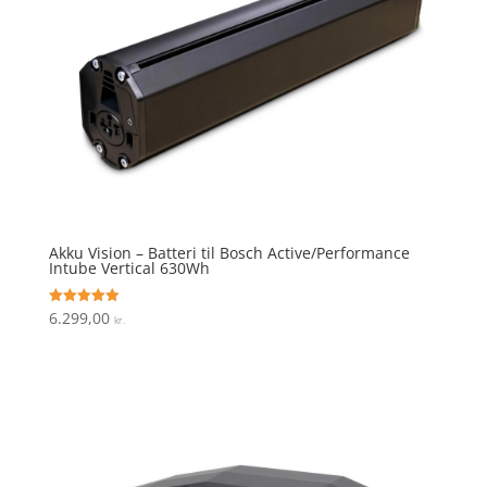
Akku Vision – Batteri til Bosch Active/Performance
Intube Vertical 630Wh
6.299,00
Vurderet
kr.
5
ud af 5