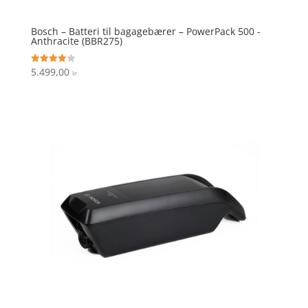
Bosch – Batteri til bagagebærer – PowerPack 500 -
Anthracite (BBR275)
5.499,00
Vurderet
kr.
4
ud af 5