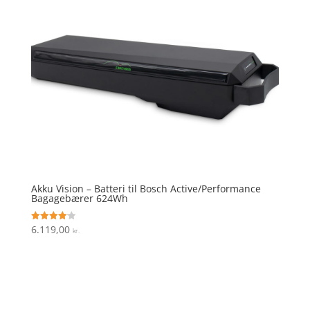
Akku Vision – Batteri til Bosch Active/Performance
Bagagebærer 624Wh
6.119,00
Vurderet
kr.
4.1
ud af 5