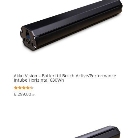
Akku Vision – Batteri til Bosch Active/Performance
Intube Horizintal 630Wh
6.299,00
Vurderet
kr.
4.4
ud af 5