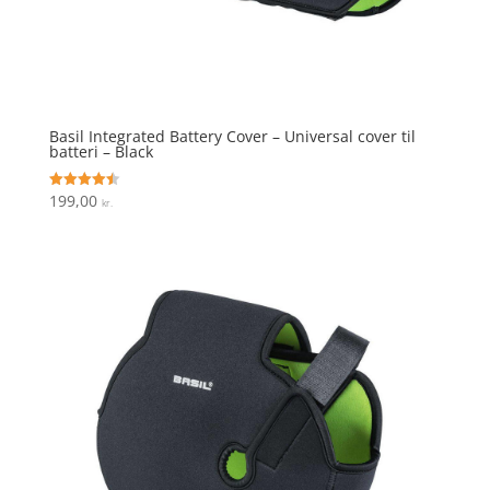
Basil Integrated Battery Cover – Universal cover til
batteri – Black
199,00
Vurderet
kr.
4.5
ud af 5