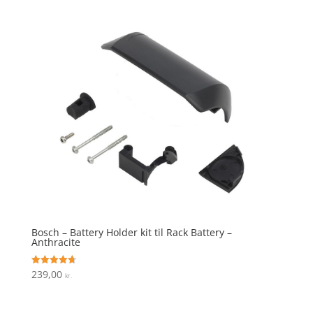
Bosch – Battery Holder kit til Rack Battery –
Anthracite
239,00
Vurderet
kr.
4.7
ud af 5