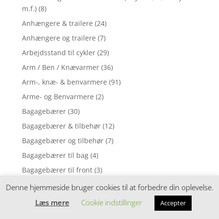
m.f.)
(8)
Anhængere & trailere
(24)
Anhængere og trailere
(7)
Arbejdsstand til cykler
(29)
Arm / Ben / Knævarmer
(36)
Arm-, knæ- & benvarmere
(91)
Arme- og Benvarmere
(2)
Bagagebærer
(30)
Bagagebærer & tilbehør
(12)
Bagagebærer og tilbehør
(7)
Bagagebærer til bag
(4)
Bagagebærer til front
(3)
Baghjul med indvendige gear til voksencykler
(1)
Denne hjemmeside bruger cookies til at forbedre din oplevelse.
Baghjul til MTB cykler 26"
(1)
Læs mere
Cookie indstillinger
Accepter
Baghjul til MTB cykler 29"
(6)