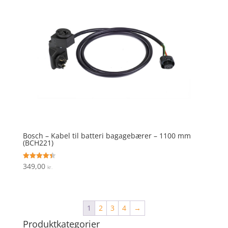
Bosch – Kabel til batteri bagagebærer – 1100 mm
(BCH221)
349,00
Vurderet
kr.
4.4
ud af 5
1
2
3
4
→
Produktkategorier