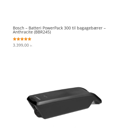
Bosch – Batteri PowerPack 300 til bagagebærer –
Anthracite (BBR245)
3.399,00
Vurderet
kr.
5
ud af 5