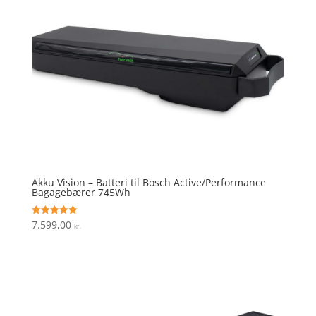
Akku Vision – Batteri til Bosch Active/Performance
Bagagebærer 745Wh
7.599,00
Vurderet
kr.
5
ud af 5