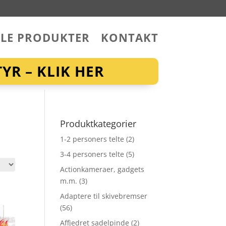
LLE PRODUKTER
KONTAKT
YR – KLIK HER
Produktkategorier
1-2 personers telte
(2)
3-4 personers telte
(5)
Actionkameraer, gadgets
m.m.
(3)
Adaptere til skivebremser
(56)
Affjedret sadelpinde
(2)