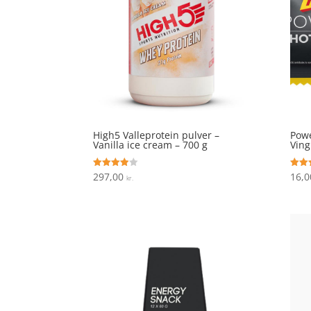
High5 Valleprotein pulver –
Powe
Vanilla ice cream – 700 g
Vin
297,00
16,
Vurderet
Vurde
kr.
3.9
5
ud af 5
ud af