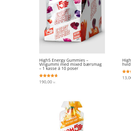
High5 Energy Gummies –
Hig
Vingummi med mixed bærsmag
hvid
– 1 kasse á 10 poser
13,
Vurde
4
190,00
Vurderet
kr.
ud af
4.7
ud af 5