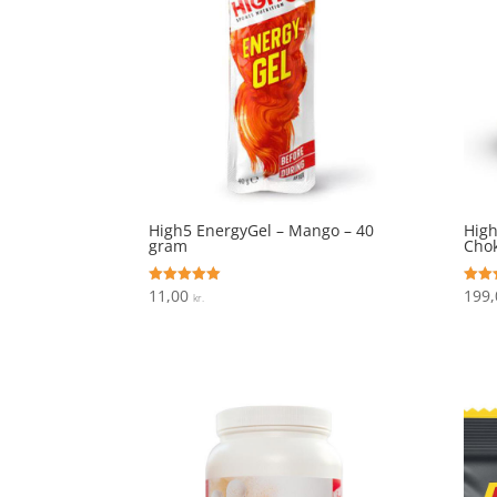
High5 EnergyGel – Mango – 40
High
gram
Cho
11,00
199
Vurderet
Vurde
kr.
5
4.4
ud af 5
ud af