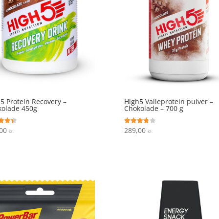
5 Protein Recovery –
High5 Valleprotein pulver –
kolade 450g
Chokolade – 700 g
,00
289,00
ret
Vurderet
kr.
kr.
3.8
 5
ud af 5