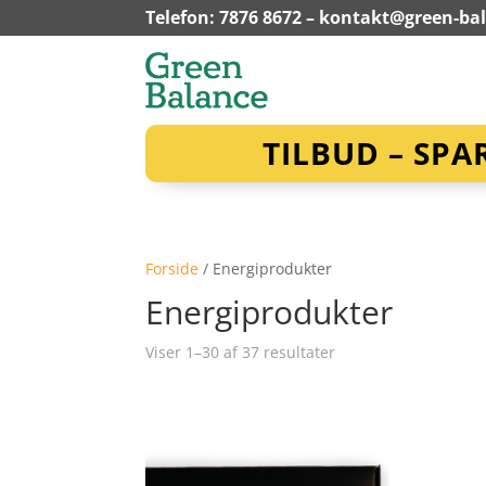
Telefon: 7876 8672 –
kontakt@green-ba
TILBUD – SPA
Forside
/ Energiprodukter
Energiprodukter
Viser 1–30 af 37 resultater