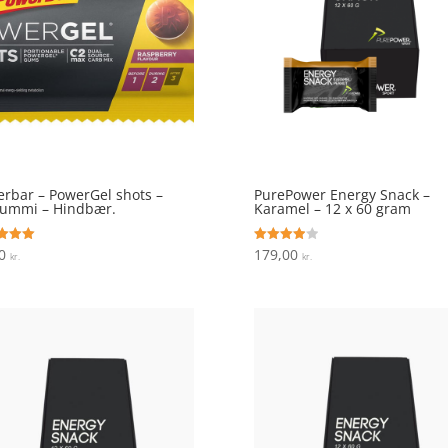
rbar – PowerGel shots –
PurePower Energy Snack –
gummi – Hindbær.
Karamel – 12 x 60 gram
00
179,00
ret
Vurderet
kr.
kr.
4
 5
ud af 5