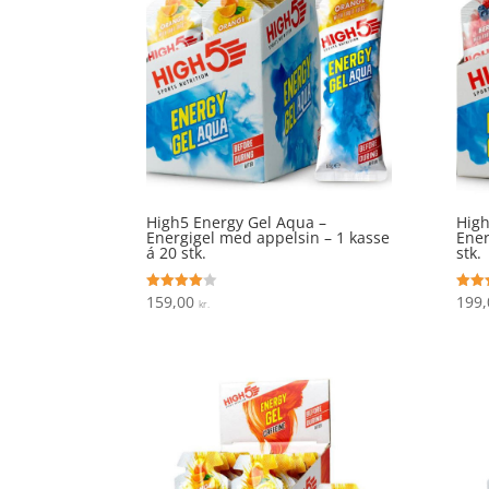
High5 Energy Gel Aqua –
High
Energigel med appelsin – 1 kasse
Ener
á 20 stk.
stk.
159,00
199
Vurderet
Vurde
kr.
4
4.4
ud af 5
ud af