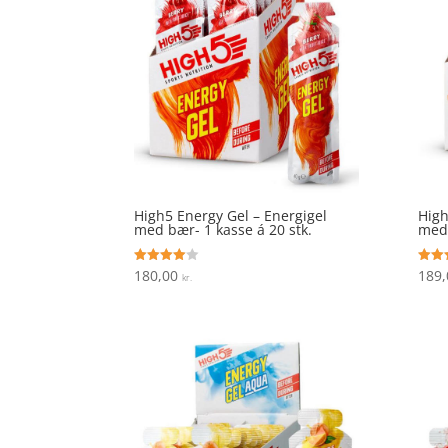
High5 Energy Gel – Energigel
High
med bær- 1 kasse á 20 stk.
med 
180,00
189
Vurderet
Vurde
kr.
4
4.6
ud af 5
ud af