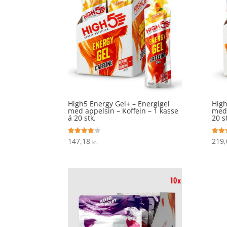
High5 Energy Gel+ – Energigel
High
med appelsin – Koffein – 1 kasse
med 
á 20 stk.
20 s
147,18
219
Vurderet
Vurde
kr.
3.9
4.9
ud af 5
ud af