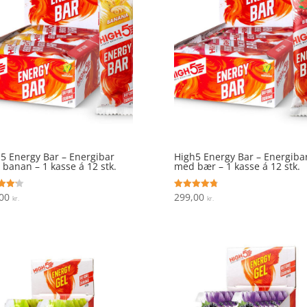
5 Energy Bar – Energibar
High5 Energy Bar – Energiba
banan – 1 kasse á 12 stk.
med bær – 1 kasse á 12 stk.
,00
299,00
ret
Vurderet
kr.
kr.
4.8
 5
ud af 5