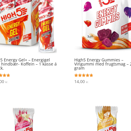
5 Energy Gel+ – Energigel
High5 Energy Gummies –
hindbær- Koffein – 1 kasse á
Vingummi med frugtsmag – 
tk.
gram
,00
14,00
ret
Vurderet
kr.
kr.
4.9
 5
ud af 5