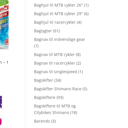
Baghjul til MTB cykler 26"
(1)
Baghjul til MTB cykler 29"
(6)
Baghjul til racercykler
(4)
Baglygter
(61)
Bagnav til indvendige gear
(7)
Bagnav til MTB cykler
(8)
n – 1
Bagnav til racercykler
(2)
Bagnav til singlespeed
(1)
Bagskifter
(34)
Bagskifter Shimano Race
(5)
Bagskiftere
(93)
Bagskiftere til MTB og
Citybikes Shimano
(18)
Barends
(3)