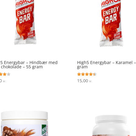
h5 Energybar – Hindbær med
High5 Energybar – Karamel –
 chokolade – 55 gram
gram
00
15,00
ret
Vurderet
kr.
kr.
4.4
 5
ud af 5