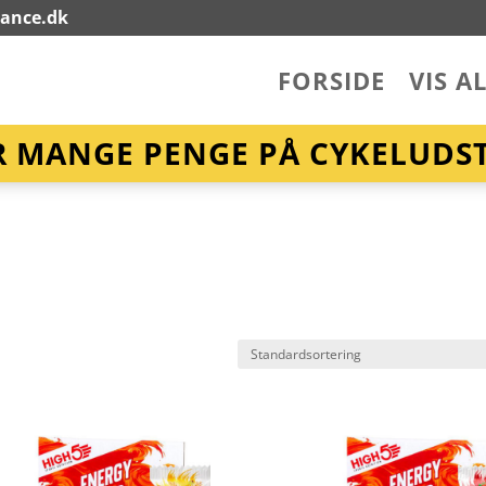
lance.dk
FORSIDE
VIS A
R MANGE PENGE PÅ CYKELUDST