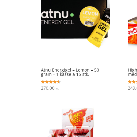
Atnu Energigel – Lemon – 50
High
gram – 1 kasse á 15 stk.
med 
270,00
249
Vurderet
Vurde
kr.
4.6
4.2
ud af 5
ud af