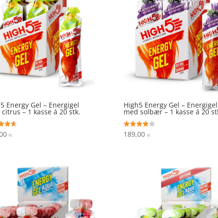
5 Energy Gel – Energigel
High5 Energy Gel – Energigel
citrus – 1 kasse á 20 stk.
med solbær – 1 kasse á 20 st
,00
189,00
ret
Vurderet
kr.
kr.
3.9
 5
ud af 5