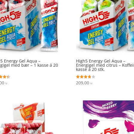
5 Energy Gel Aqua –
High5 Energy Gel Aqua –
gigel med bær – 1 kasse á 20
Energigel med citrus – Koffei
kasse á 20 stk.
,00
209,00
ret
Vurderet
kr.
kr.
3.8
 5
ud af 5