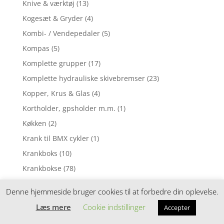
Knive & værktøj
(13)
Kogesæt & Gryder
(4)
Kombi- / Vendepedaler
(5)
Kompas
(5)
Komplette grupper
(17)
Komplette hydrauliske skivebremser
(23)
Kopper, Krus & Glas
(4)
Kortholder, gpsholder m.m.
(1)
Køkken
(2)
Krank til BMX cykler
(1)
Krankboks
(10)
Krankbokse
(78)
Krankbokse BSA med Firkantet aksel
(16)
Denne hjemmeside bruger cookies til at forbedre din oplevelse.
Krankbokse BSA med Octalink aksel
(7)
Læs mere
Cookie indstillinger
Accepter
Krankbokse BSA til GXP og DUB
(2)