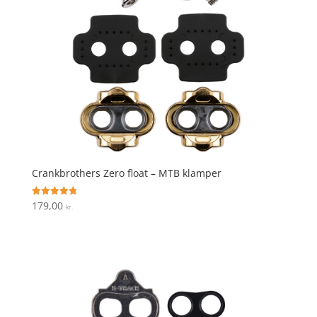
Crankbrothers Zero float – MTB klamper
179,00
Vurderet
kr.
4.8
ud af 5