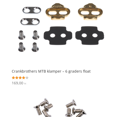
Crankbrothers MTB klamper – 6 graders float
169,00
Vurderet
kr.
4.1
ud af 5