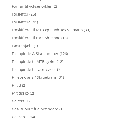
Fornav til voksencykler
(2)
Forskifter
(26)
Forskiftere
(41)
Forskiftere til MTB og Citybikes Shimano
(30)
Forskiftere til race Shimano
(13)
Førstehjælp
(1)
Frempinde & Styrstammer
(126)
Frempinde til MTB cykler
(12)
Frempinde til racercykler
(7)
Friløbskrans / Skruekrans
(31)
Fritid
(2)
Fritidssko
(2)
Gaiters
(1)
Gas- & Multifuelbrændere
(1)
Geardrop
(64)