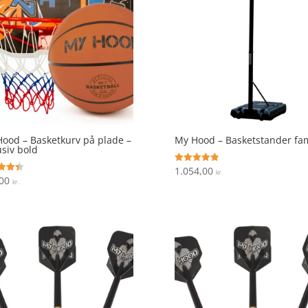
ood – Basketkurv på plade –
My Hood – Basketstander fam
usiv bold
1.054,00
Vurderet
kr.
4.9
,00
ret
kr.
ud af 5
 5