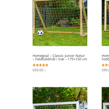
Homegoal – Classic Junior Natur
Home
– Foldboldmål i træ – 175×150 cm
Fodb
659,00
599
Vurderet
Vurde
kr.
4.8
4.2
ud af 5
ud af