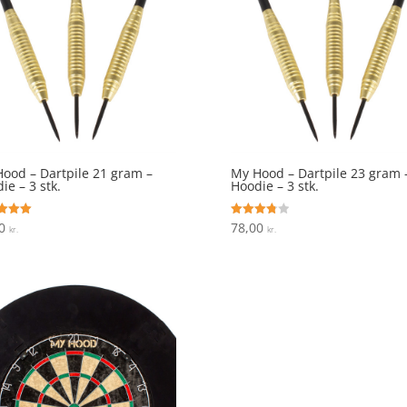
ood – Dartpile 21 gram –
My Hood – Dartpile 23 gram 
ie – 3 stk.
Hoodie – 3 stk.
00
78,00
ret
Vurderet
kr.
kr.
3.8
 5
ud af 5