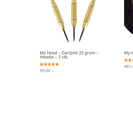
My Hood – Dartpile 25 gram –
My H
Hoodie – 3 stk.
481
Vurde
4.2
99,00
Vurderet
kr.
ud af
5
ud af 5