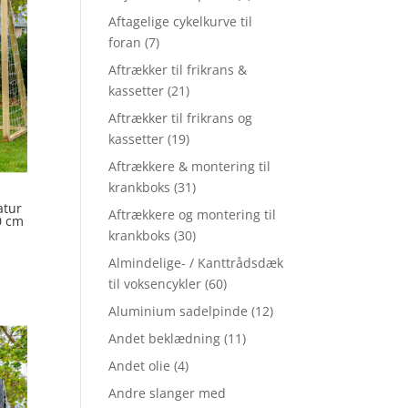
Aftagelige cykelkurve til
foran
(7)
Aftrækker til frikrans &
kassetter
(21)
Aftrækker til frikrans og
kassetter
(19)
Aftrækkere & montering til
krankboks
(31)
atur
Aftrækkere og montering til
0 cm
krankboks
(30)
Almindelige- / Kanttrådsdæk
til voksencykler
(60)
Aluminium sadelpinde
(12)
Andet beklædning
(11)
Andet olie
(4)
Andre slanger med