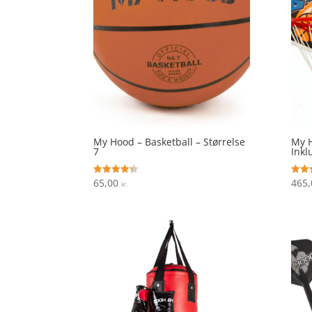
My Hood – Basketball – Størrelse
My H
7
Inkl
65,00
465
Vurderet
Vurde
kr.
4.3
4.4
ud af 5
ud af