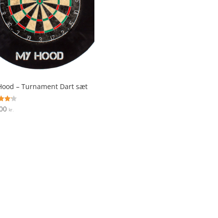
ood – Turnament Dart sæt
,00
ret
kr.
 5