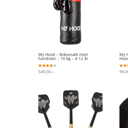
My Hood – Boksesæk med
My H
handsker – 10 kg – 4-12 år
Hood
549,00
99,
Vurderet
Vurde
kr.
4.2
5
ud af 5
ud af