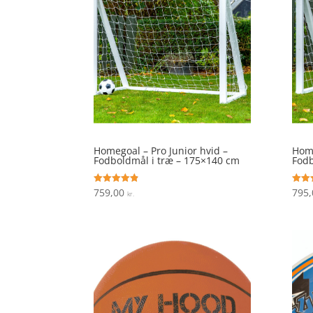
Homegoal – Pro Junior hvid –
Home
Fodboldmål i træ – 175×140 cm
Fodb
759,00
795
Vurderet
Vurde
kr.
4.8
4.1
ud af 5
ud af