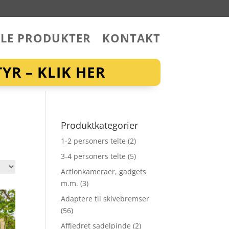
LLE PRODUKTER
KONTAKT
YR – KLIK HER
Produktkategorier
1-2 personers telte
(2)
3-4 personers telte
(5)
Actionkameraer, gadgets
m.m.
(3)
Adaptere til skivebremser
(56)
Affjedret sadelpinde
(2)