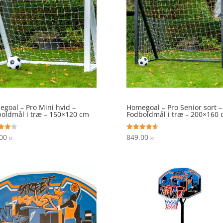
goal – Pro Mini hvid –
Homegoal – Pro Senior sort –
oldmål i træ – 150×120 cm
Fodboldmål i træ – 200×160
,00
849,00
ret
Vurderet
kr.
kr.
4.6
 5
ud af 5