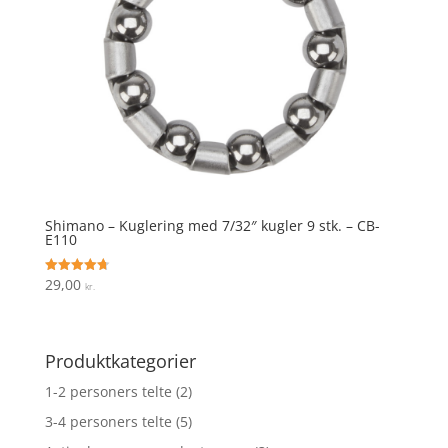
Shimano – Kuglering med 7/32″ kugler 9 stk. – CB-
E110
29,00
Vurderet
kr.
4.7
ud af 5
Produktkategorier
1-2 personers telte
(2)
3-4 personers telte
(5)