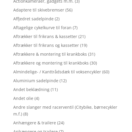
Actionkameraer, gadgets m.m.
(3)
Adaptere til skivebremser
(56)
Affjedret sadelpinde
(2)
Aftagelige cykelkurve til foran
(7)
Aftrækker til frikrans & kassetter
(21)
Aftrækker til frikrans og kassetter
(19)
Aftrækkere & montering til krankboks
(31)
Aftrækkere og montering til krankboks
(30)
Almindelige- / Kanttrådsdæk til voksencykler
(60)
Aluminium sadelpinde
(12)
Andet beklædning
(11)
Andet olie
(4)
Andre slanger med racerventil (Citybike, børnecykler
m.f.)
(8)
Anhængere & trailere
(24)
Anhængere og trailere
(7)