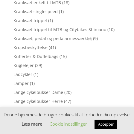
Kranksæt enkelt til MTB
(18)
Kranksæt singlespeed
(1)
Kranksæt trippel
(1)
Kranksæt trippel til MTB og Citybikes Shimano
(10)
Kranksæt, pedal og pedalarmesværktøj
(9)
Kropsbeskyttelse
(41)
Kufferter & Duffelbags
(15)
Kuglelejer
(39)
Ladcykler
(1)
Lamper
(1)
Lange cykelbukser Dame
(20)
Lange cykelbukser Herre
(47)
Lappegrej
(75)
Denne hjemmeside bruger cookies til at forbedre din oplevelse.
Lædersadler
(12)
Læs mere
Cookie indstillinger
Accepter
Leg & spil
(33)