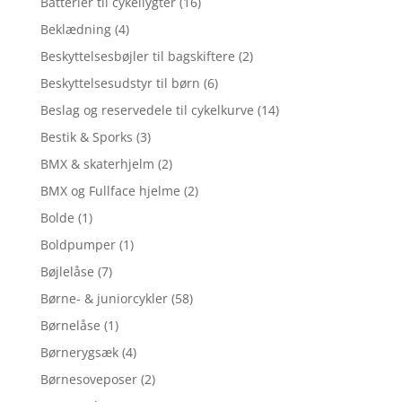
Batterier til cykellygter
(16)
Beklædning
(4)
Beskyttelsesbøjler til bagskiftere
(2)
Beskyttelsesudstyr til børn
(6)
Beslag og reservedele til cykelkurve
(14)
Bestik & Sporks
(3)
BMX & skaterhjelm
(2)
BMX og Fullface hjelme
(2)
Bolde
(1)
Boldpumper
(1)
Bøjlelåse
(7)
Børne- & juniorcykler
(58)
Børnelåse
(1)
Børnerygsæk
(4)
Børnesoveposer
(2)