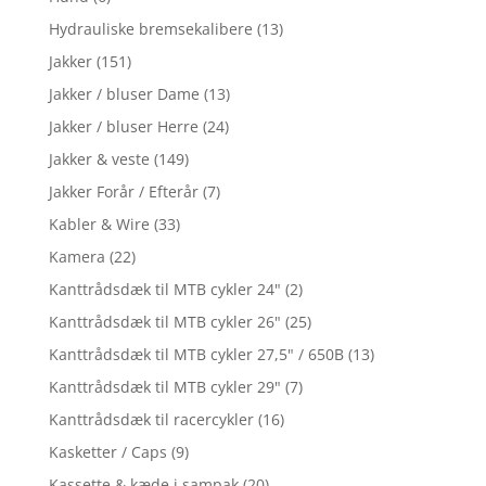
Hydrauliske bremsekalibere
(13)
Jakker
(151)
Jakker / bluser Dame
(13)
Jakker / bluser Herre
(24)
Jakker & veste
(149)
Jakker Forår / Efterår
(7)
Kabler & Wire
(33)
Kamera
(22)
Kanttrådsdæk til MTB cykler 24"
(2)
Kanttrådsdæk til MTB cykler 26"
(25)
Kanttrådsdæk til MTB cykler 27,5" / 650B
(13)
Kanttrådsdæk til MTB cykler 29"
(7)
Kanttrådsdæk til racercykler
(16)
Kasketter / Caps
(9)
Kassette & kæde i sampak
(20)