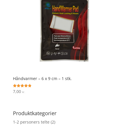
Håndvarmer – 6 x 9 cm – 1 stk.
7,00
Vurderet
kr.
4.9
ud af 5
Produktkategorier
1-2 personers telte
(2)