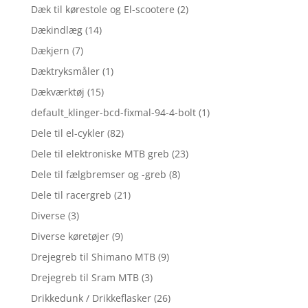
Dæk til kørestole og El-scootere
(2)
Dækindlæg
(14)
Dækjern
(7)
Dæktryksmåler
(1)
Dækværktøj
(15)
default_klinger-bcd-fixmal-94-4-bolt
(1)
Dele til el-cykler
(82)
Dele til elektroniske MTB greb
(23)
Dele til fælgbremser og -greb
(8)
Dele til racergreb
(21)
Diverse
(3)
Diverse køretøjer
(9)
Drejegreb til Shimano MTB
(9)
Drejegreb til Sram MTB
(3)
Drikkedunk / Drikkeflasker
(26)