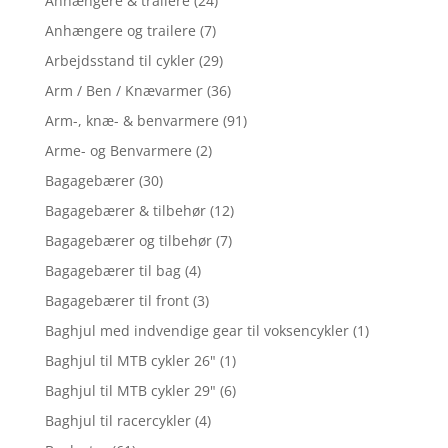
Anhængere & trailere
(24)
Anhængere og trailere
(7)
Arbejdsstand til cykler
(29)
Arm / Ben / Knævarmer
(36)
Arm-, knæ- & benvarmere
(91)
Arme- og Benvarmere
(2)
Bagagebærer
(30)
Bagagebærer & tilbehør
(12)
Bagagebærer og tilbehør
(7)
Bagagebærer til bag
(4)
Bagagebærer til front
(3)
Baghjul med indvendige gear til voksencykler
(1)
Baghjul til MTB cykler 26"
(1)
Baghjul til MTB cykler 29"
(6)
Baghjul til racercykler
(4)