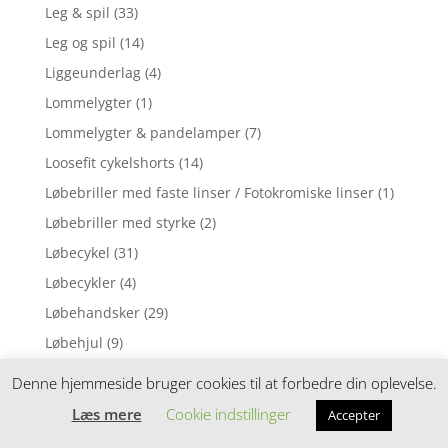
Leg & spil
(33)
Leg og spil
(14)
Liggeunderlag
(4)
Lommelygter
(1)
Lommelygter & pandelamper
(7)
Loosefit cykelshorts
(14)
Løbebriller med faste linser / Fotokromiske linser
(1)
Løbebriller med styrke
(2)
Løbecykel
(31)
Løbecykler
(4)
Løbehandsker
(29)
Løbehjul
(9)
Løbehjul til børn
(30)
Denne hjemmeside bruger cookies til at forbedre din oplevelse.
Løbehjul til junior/voksen
(2)
Læs mere
Cookie indstillinger
Accepter
Løbehjul til voksne
(1)