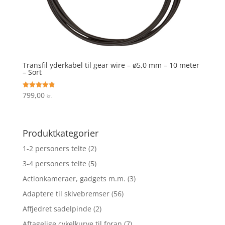
Transfil yderkabel til gear wire – ø5,0 mm – 10 meter
– Sort
799,00
Vurderet
kr.
4.8
ud af 5
Produktkategorier
1-2 personers telte
(2)
3-4 personers telte
(5)
Actionkameraer, gadgets m.m.
(3)
Adaptere til skivebremser
(56)
Affjedret sadelpinde
(2)
Aftagelige cykelkurve til foran
(7)