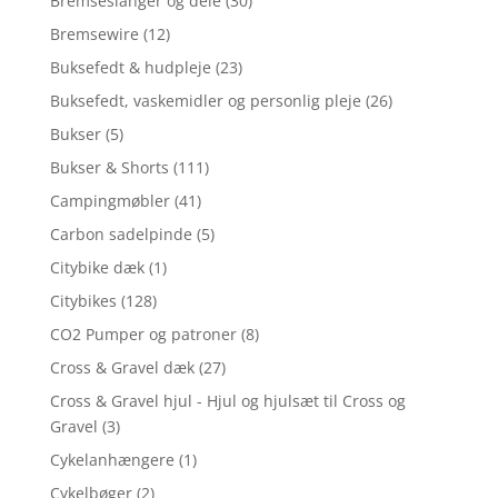
Bremseslanger og dele
(30)
Bremsewire
(12)
Buksefedt & hudpleje
(23)
Buksefedt, vaskemidler og personlig pleje
(26)
Bukser
(5)
Bukser & Shorts
(111)
Campingmøbler
(41)
Carbon sadelpinde
(5)
Citybike dæk
(1)
Citybikes
(128)
CO2 Pumper og patroner
(8)
Cross & Gravel dæk
(27)
Cross & Gravel hjul - Hjul og hjulsæt til Cross og
Gravel
(3)
Cykelanhængere
(1)
Cykelbøger
(2)