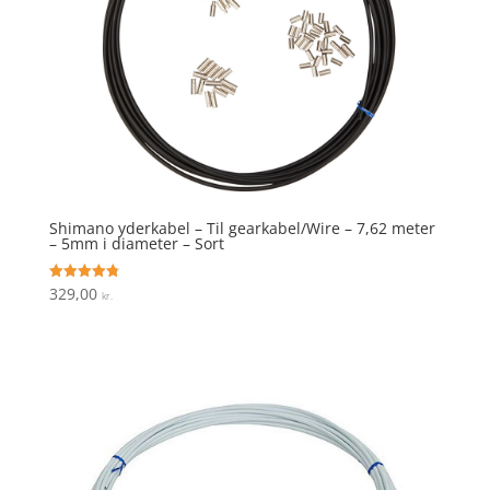
Shimano yderkabel – Til gearkabel/Wire – 7,62 meter
– 5mm i diameter – Sort
329,00
Vurderet
kr.
4.8
ud af 5