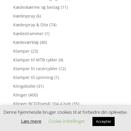
Kædeskærme og beslag
(11)
Kædespray
(6)
Kædespray & Olie
(74)
Kædestrammer
(1)
Kædeværktøj
(40)
Klamper
(23)
Klamper til MTB cykler
(4)
Klamper til racercykler
(12)
Klamper til spinning
(1)
Klingebolte
(31)
Klinger
(400)
Klinger BCD/Fixmål 104 4 bolt
(35)
Denne hjemmeside bruger cookies til at forbedre din oplevelse.
Klinger BCD/Fixmål 110 4 bolt
(17)
Læs mere
Cookie indstillinger
Klinger BCD/Fixmål 110 5 bolt
(8)
Accepter
Klinger BCD/Fixmål 120 4 bolt
(1)