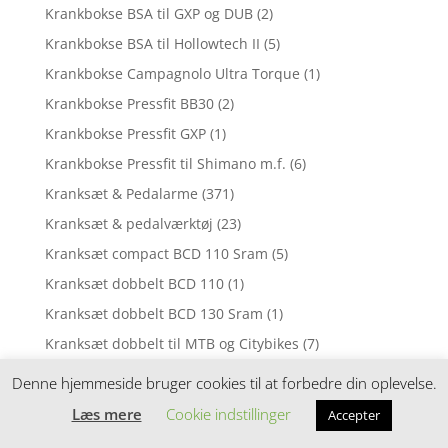
Krankbokse BSA til GXP og DUB
(2)
Krankbokse BSA til Hollowtech II
(5)
Krankbokse Campagnolo Ultra Torque
(1)
Krankbokse Pressfit BB30
(2)
Krankbokse Pressfit GXP
(1)
Krankbokse Pressfit til Shimano m.f.
(6)
Kranksæt & Pedalarme
(371)
Kranksæt & pedalværktøj
(23)
Kranksæt compact BCD 110 Sram
(5)
Kranksæt dobbelt BCD 110
(1)
Kranksæt dobbelt BCD 130 Sram
(1)
Kranksæt dobbelt til MTB og Citybikes
(7)
Kranksæt enkelt til Citybikes
(11)
Denne hjemmeside bruger cookies til at forbedre din oplevelse.
Kranksæt enkelt til MTB
(18)
Læs mere
Cookie indstillinger
Accepter
Kranksæt singlespeed
(1)