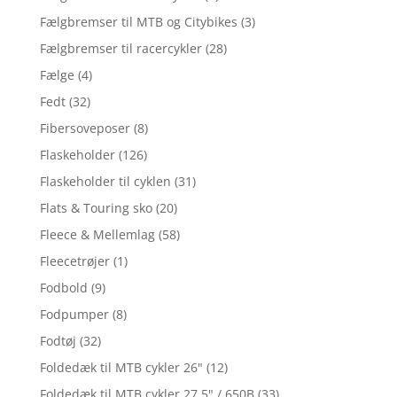
Fælgbremser til MTB og Citybikes
(3)
Fælgbremser til racercykler
(28)
Fælge
(4)
Fedt
(32)
Fibersoveposer
(8)
Flaskeholder
(126)
Flaskeholder til cyklen
(31)
Flats & Touring sko
(20)
Fleece & Mellemlag
(58)
Fleecetrøjer
(1)
Fodbold
(9)
Fodpumper
(8)
Fodtøj
(32)
Foldedæk til MTB cykler 26"
(12)
Foldedæk til MTB cykler 27,5" / 650B
(33)