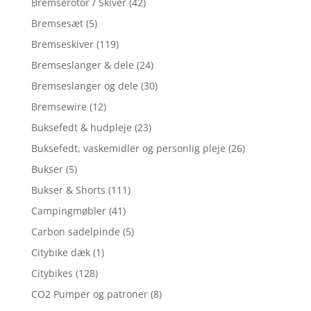
Bremserotor / Skiver
(42)
Bremsesæt
(5)
Bremseskiver
(119)
Bremseslanger & dele
(24)
Bremseslanger og dele
(30)
Bremsewire
(12)
Buksefedt & hudpleje
(23)
Buksefedt, vaskemidler og personlig pleje
(26)
Bukser
(5)
Bukser & Shorts
(111)
Campingmøbler
(41)
Carbon sadelpinde
(5)
Citybike dæk
(1)
Citybikes
(128)
CO2 Pumper og patroner
(8)