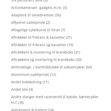
3-4 personers telte
(5)
Actionkameraer, gadgets m.m.
(3)
Adaptere til skivebremser
(56)
Affjedret sadelpinde
(2)
Aftagelige cykelkurve til foran
(7)
Aftrækker til frikrans & kassetter
(21)
Aftrækker til frikrans og kassetter
(19)
Aftrækkere & montering til krankboks
(31)
Aftrækkere og montering til krankboks
(30)
Almindelige- / Kanttrådsdæk til voksencykler
(60)
Aluminium sadelpinde
(12)
Andet beklædning
(11)
Andet olie
(4)
Andre slanger med racerventil (Citybike, børnecykler
m.f.)
(8)
Anhængere & trailere
(24)