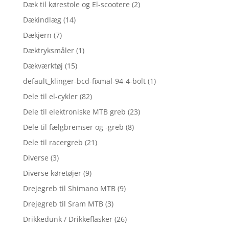
Dæk til kørestole og El-scootere
(2)
Dækindlæg
(14)
Dækjern
(7)
Dæktryksmåler
(1)
Dækværktøj
(15)
default_klinger-bcd-fixmal-94-4-bolt
(1)
Dele til el-cykler
(82)
Dele til elektroniske MTB greb
(23)
Dele til fælgbremser og -greb
(8)
Dele til racergreb
(21)
Diverse
(3)
Diverse køretøjer
(9)
Drejegreb til Shimano MTB
(9)
Drejegreb til Sram MTB
(3)
Drikkedunk / Drikkeflasker
(26)