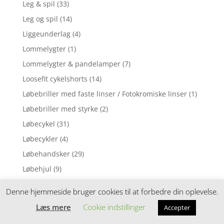
Leg & spil
(33)
Leg og spil
(14)
Liggeunderlag
(4)
Lommelygter
(1)
Lommelygter & pandelamper
(7)
Loosefit cykelshorts
(14)
Løbebriller med faste linser / Fotokromiske linser
(1)
Løbebriller med styrke
(2)
Løbecykel
(31)
Løbecykler
(4)
Løbehandsker
(29)
Løbehjul
(9)
Løbehjul til børn
(30)
Denne hjemmeside bruger cookies til at forbedre din oplevelse.
Løbehjul til junior/voksen
(2)
Læs mere
Cookie indstillinger
Accepter
Løbehjul til voksne
(1)