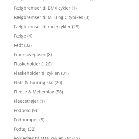
Fælgbremser til BMX cykler
(1)
Fælgbremser til MTB og Citybikes
(3)
Fælgbremser til racercykler
(28)
Fælge
(4)
Fedt
(32)
Fibersoveposer
(8)
Flaskeholder
(126)
Flaskeholder til cyklen
(31)
Flats & Touring sko
(20)
Fleece & Mellemlag
(58)
Fleecetrøjer
(1)
Fodbold
(9)
Fodpumper
(8)
Fodtøj
(32)
Foldedæk til MTB cykler 26"
(12)