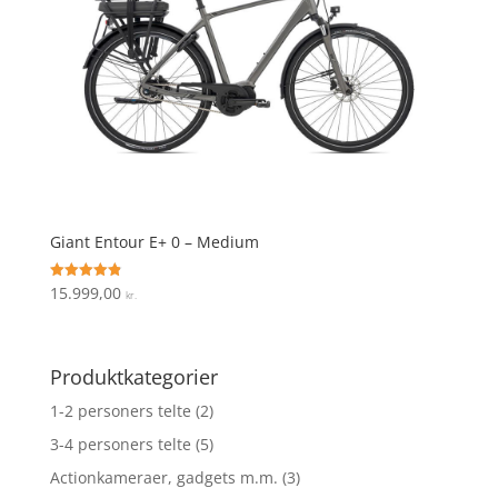
Giant Entour E+ 0 – Medium
15.999,00
Vurderet
kr.
4.9
ud af 5
Produktkategorier
1-2 personers telte
(2)
3-4 personers telte
(5)
Actionkameraer, gadgets m.m.
(3)