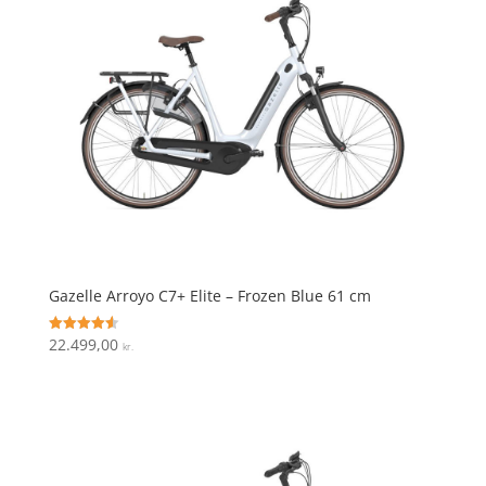
Gazelle Arroyo C7+ Elite – Frozen Blue 61 cm
22.499,00
Vurderet
kr.
4.6
ud af 5