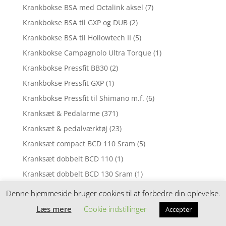
Krankbokse BSA med Octalink aksel
(7)
Krankbokse BSA til GXP og DUB
(2)
Krankbokse BSA til Hollowtech II
(5)
Krankbokse Campagnolo Ultra Torque
(1)
Krankbokse Pressfit BB30
(2)
Krankbokse Pressfit GXP
(1)
Krankbokse Pressfit til Shimano m.f.
(6)
Kranksæt & Pedalarme
(371)
Kranksæt & pedalværktøj
(23)
Kranksæt compact BCD 110 Sram
(5)
Kranksæt dobbelt BCD 110
(1)
Kranksæt dobbelt BCD 130 Sram
(1)
Kranksæt dobbelt til MTB og Citybikes
(7)
Denne hjemmeside bruger cookies til at forbedre din oplevelse.
Kranksæt enkelt til Citybikes
(11)
Læs mere
Cookie indstillinger
Accepter
Kranksæt enkelt til MTB
(18)