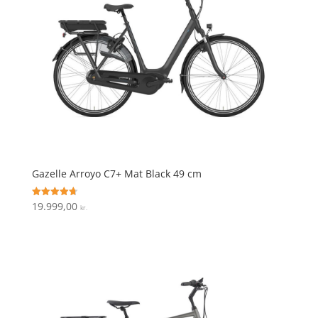
Gazelle Arroyo C7+ Mat Black 49 cm
19.999,00
Vurderet
kr.
4.7
ud af 5