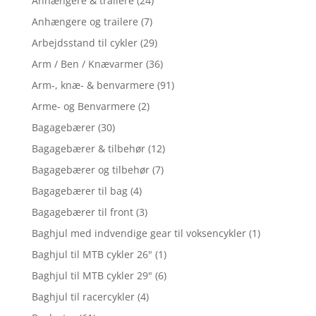
Anhængere & trailere
(24)
Anhængere og trailere
(7)
Arbejdsstand til cykler
(29)
Arm / Ben / Knævarmer
(36)
Arm-, knæ- & benvarmere
(91)
Arme- og Benvarmere
(2)
Bagagebærer
(30)
Bagagebærer & tilbehør
(12)
Bagagebærer og tilbehør
(7)
Bagagebærer til bag
(4)
Bagagebærer til front
(3)
Baghjul med indvendige gear til voksencykler
(1)
Baghjul til MTB cykler 26"
(1)
Baghjul til MTB cykler 29"
(6)
Baghjul til racercykler
(4)