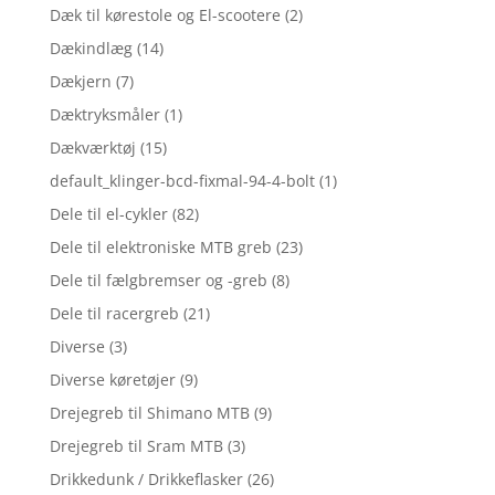
Dæk til kørestole og El-scootere
(2)
Dækindlæg
(14)
Dækjern
(7)
Dæktryksmåler
(1)
Dækværktøj
(15)
default_klinger-bcd-fixmal-94-4-bolt
(1)
Dele til el-cykler
(82)
Dele til elektroniske MTB greb
(23)
Dele til fælgbremser og -greb
(8)
Dele til racergreb
(21)
Diverse
(3)
Diverse køretøjer
(9)
Drejegreb til Shimano MTB
(9)
Drejegreb til Sram MTB
(3)
Drikkedunk / Drikkeflasker
(26)