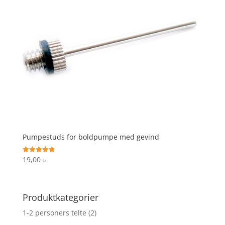
Pumpestuds for boldpumpe med gevind
19,00
Vurderet
kr.
4.8
ud af 5
Produktkategorier
1-2 personers telte
(2)