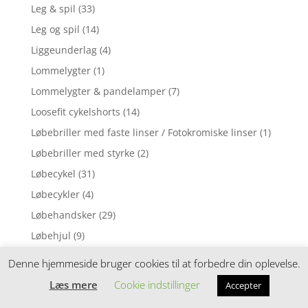
Leg & spil
(33)
Leg og spil
(14)
Liggeunderlag
(4)
Lommelygter
(1)
Lommelygter & pandelamper
(7)
Loosefit cykelshorts
(14)
Løbebriller med faste linser / Fotokromiske linser
(1)
Løbebriller med styrke
(2)
Løbecykel
(31)
Løbecykler
(4)
Løbehandsker
(29)
Løbehjul
(9)
Løbehjul til børn
(30)
Denne hjemmeside bruger cookies til at forbedre din oplevelse.
Løbehjul til junior/voksen
(2)
Læs mere
Cookie indstillinger
Accepter
Løbehjul til voksne
(1)