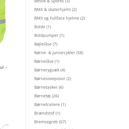
Bestik & Sporks
(3)
BMX & skaterhjelm
(2)
BMX og Fullface hjelme
(2)
Bolde
(1)
Boldpumper
(1)
Bøjlelåse
(7)
Børne- & juniorcykler
(58)
Børnelåse
(1)
ul –
Børnerygsæk
(4)
Børnesoveposer
(2)
Børnetasker
(6)
Børnetøj
(26)
Børnetrailere
(1)
Brændstof
(1)
Bremsegreb
(67)