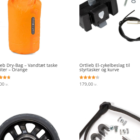
ieb Dry-Bag – Vandtæt taske
Ortlieb El-cykelbeslag til
Liter – Orange
styrtasker og kurve
,00
179,00
ret
Vurderet
kr.
kr.
4.3
 5
ud af 5