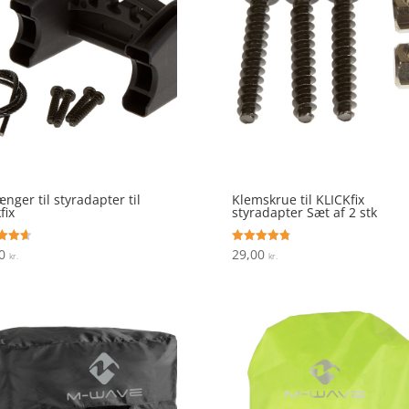
ænger til styradapter til
Klemskrue til KLICKfix
fix
styradapter Sæt af 2 stk
00
29,00
ret
Vurderet
kr.
kr.
4.8
 5
ud af 5