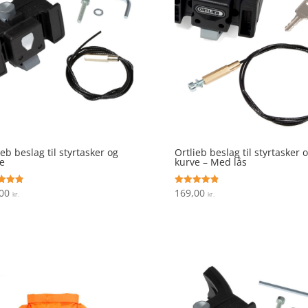
ieb beslag til styrtasker og
Ortlieb beslag til styrtasker 
e
kurve – Med lås
,00
169,00
ret
Vurderet
kr.
kr.
4.9
 5
ud af 5