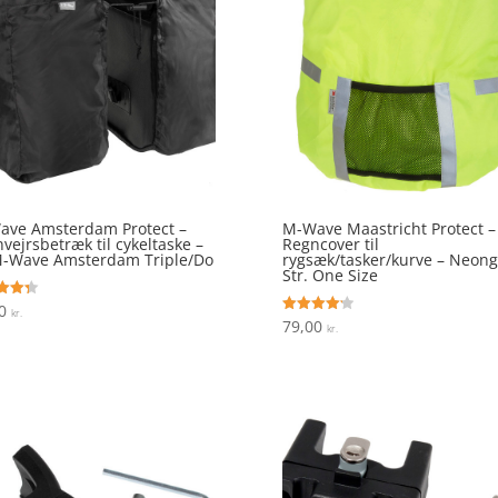
ave Amsterdam Protect –
M-Wave Maastricht Protect –
vejrsbetræk til cykeltaske –
Regncover til
M-Wave Amsterdam Triple/Do
rygsæk/tasker/kurve – Neong
Str. One Size
00
ret
kr.
79,00
Vurderet
kr.
 5
4.2
ud af 5