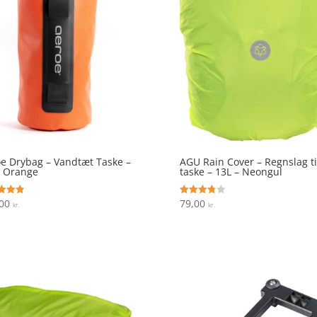
e Drybag – Vandtæt Taske –
AGU Rain Cover – Regnslag ti
– Orange
taske – 13L – Neongul
,00
79,00
ret
Vurderet
kr.
kr.
3.8
 5
ud af 5