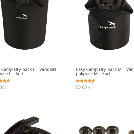
 Camp Dry-pack L – Vandtæt
Easy Camp Dry-pack M – Van
ose L – Sort
pakpose M – Sort
,00
93,00
ret
Vurderet
kr.
kr.
4.6
 5
ud af 5