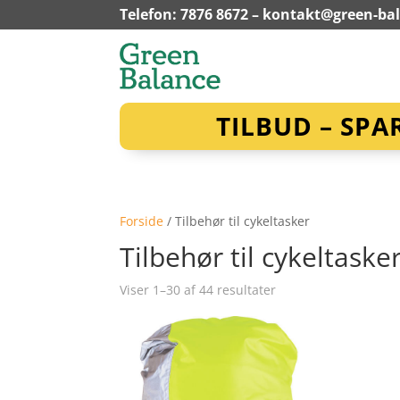
Telefon: 7876 8672 –
kontakt@green-ba
TILBUD – SPA
Forside
/ Tilbehør til cykeltasker
Tilbehør til cykeltaske
Viser 1–30 af 44 resultater