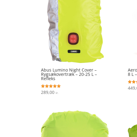
Abus Lumino Night Cover –
Aero
Rygsækovertræk – 20-25 L –
8 L 
Refleks
449
Vurde
4.9
289,00
Vurderet
kr.
ud af
5
ud af 5