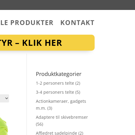
LLE PRODUKTER
KONTAKT
YR – KLIK HER
Produktkategorier
1-2 personers telte
(2)
3-4 personers telte
(5)
Actionkameraer, gadgets
m.m.
(3)
Adaptere til skivebremser
(56)
Affjedret sadelpinde
(2)