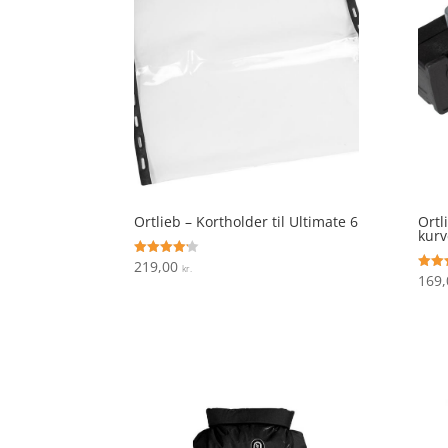
Ortlieb – Kortholder til Ultimate 6
Ortl
kurv
219,00
Vurderet
kr.
4.1
169
Vurde
ud af 5
4.9
ud af