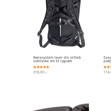
Bæresystem laver din ortlieb
Easy
sidetaske om til rygsæk
pakp
318,00
114
Vurderet
Vurde
kr.
4.9
4.6
ud af 5
ud af