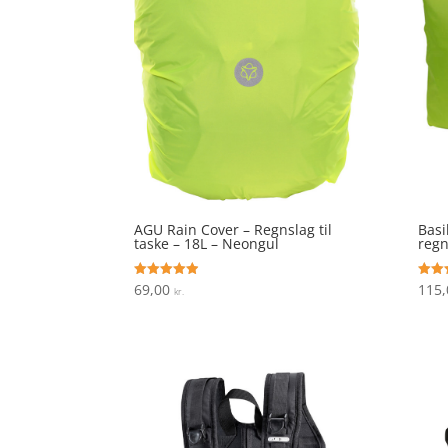
AGU Rain Cover – Regnslag til
Basi
taske – 18L – Neongul
regn
69,00
115
Vurderet
Vurde
kr.
4.9
4.4
ud af 5
ud af