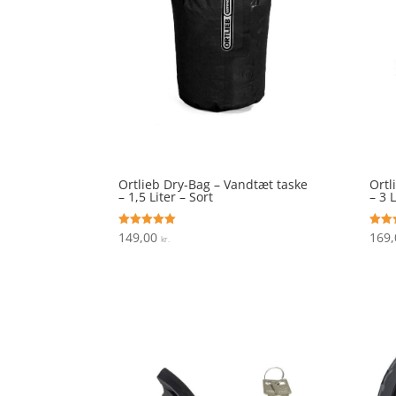
Ortlieb Dry-Bag – Vandtæt taske
Ortl
– 1,5 Liter – Sort
– 3 
149,00
169
Vurderet
Vurde
kr.
5
4.7
ud af 5
ud af