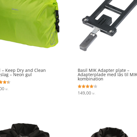
l – Keep Dry and Clean
Basil MIK Adapter plate –
slag – Neon gul
Adapterplade med lås til MI
kombination
,00
ret
kr.
149,00
Vurderet
kr.
 5
4.2
ud af 5