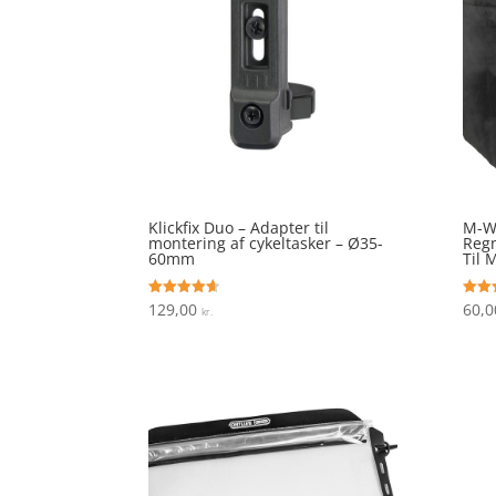
Klickfix Duo – Adapter til
M-W
montering af cykeltasker – Ø35-
Regn
60mm
Til 
129,00
60,
Vurderet
Vurde
kr.
4.6
4.3
ud af 5
ud af