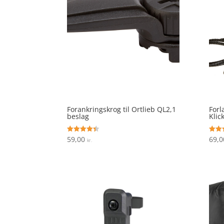
Forankringskrog til Ortlieb QL2,1
Forl
beslag
Klick
59,00
69,
Vurderet
Vurde
kr.
4.4
4.6
ud af 5
ud af