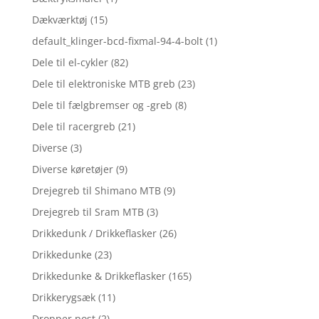
Dækværktøj
(15)
default_klinger-bcd-fixmal-94-4-bolt
(1)
Dele til el-cykler
(82)
Dele til elektroniske MTB greb
(23)
Dele til fælgbremser og -greb
(8)
Dele til racergreb
(21)
Diverse
(3)
Diverse køretøjer
(9)
Drejegreb til Shimano MTB
(9)
Drejegreb til Sram MTB
(3)
Drikkedunk / Drikkeflasker
(26)
Drikkedunke
(23)
Drikkedunke & Drikkeflasker
(165)
Drikkerygsæk
(11)
Dropper post
(2)