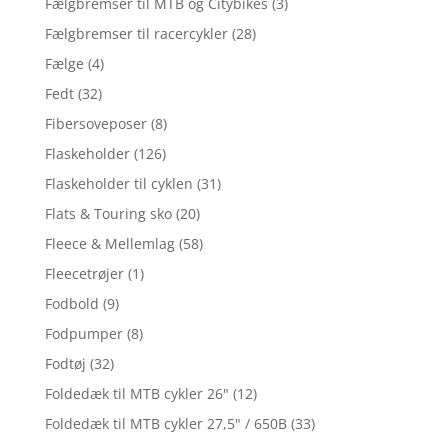
Fælgbremser til MTB og Citybikes
(3)
Fælgbremser til racercykler
(28)
Fælge
(4)
Fedt
(32)
Fibersoveposer
(8)
Flaskeholder
(126)
Flaskeholder til cyklen
(31)
Flats & Touring sko
(20)
Fleece & Mellemlag
(58)
Fleecetrøjer
(1)
Fodbold
(9)
Fodpumper
(8)
Fodtøj
(32)
Foldedæk til MTB cykler 26"
(12)
Foldedæk til MTB cykler 27,5" / 650B
(33)