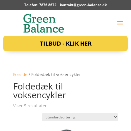
Telefon: 7876 8672 –
kontakt@green-balance.dk
TILBUD - KLIK HER
Forside
/ Foldedæk til voksencykler
Foldedæk til
voksencykler
Viser 5 resultater