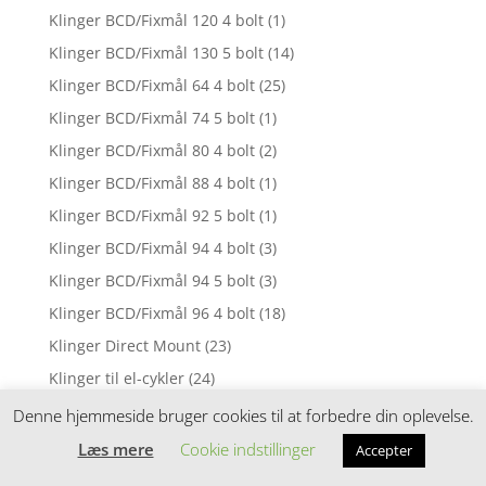
Klinger BCD/Fixmål 120 4 bolt
(1)
Klinger BCD/Fixmål 130 5 bolt
(14)
Klinger BCD/Fixmål 64 4 bolt
(25)
Klinger BCD/Fixmål 74 5 bolt
(1)
Klinger BCD/Fixmål 80 4 bolt
(2)
Klinger BCD/Fixmål 88 4 bolt
(1)
Klinger BCD/Fixmål 92 5 bolt
(1)
Klinger BCD/Fixmål 94 4 bolt
(3)
Klinger BCD/Fixmål 94 5 bolt
(3)
Klinger BCD/Fixmål 96 4 bolt
(18)
Klinger Direct Mount
(23)
Klinger til el-cykler
(24)
Knickers Dame
(9)
Denne hjemmeside bruger cookies til at forbedre din oplevelse.
Knickers Herre
(3)
Læs mere
Cookie indstillinger
Accepter
Knive
(3)