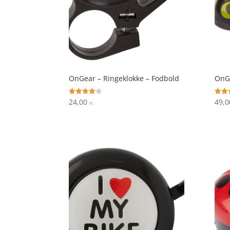
OnGear – Ringeklokke – Fodbold
OnGe
24,00
49,
Vurderet
Vurde
kr.
3.9
4.5
ud af 5
ud af