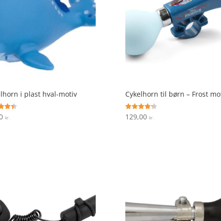
lhorn i plast hval-motiv
Cykelhorn til børn – Frost mo
00
129,00
ret
Vurderet
kr.
kr.
4.3
 5
ud af 5