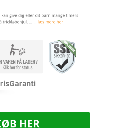
 kan give dig eller dit barn mange timers
å trickløbehjul, … …
læs mere her
KØB HER