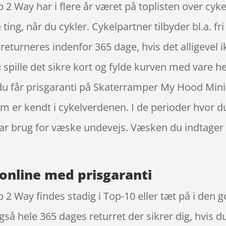
Way har i flere år været på toplisten over cyke
ting, når du cykler. Cykelpartner tilbyder bl.a. f
returneres indenfor 365 dage, hvis det alligevel ikk
spille det sikre kort og fylde kurven med vare her
 du får prisgaranti på Skaterramper My Hood Min
er kendt i cykelverdenen. I de perioder hvor du 
 har brug for væske undevejs. Væsken du indtager
online med prisgaranti
 Way findes stadig i Top-10 eller tæt på i den 
gså hele 365 dages returret der sikrer dig, hvis 