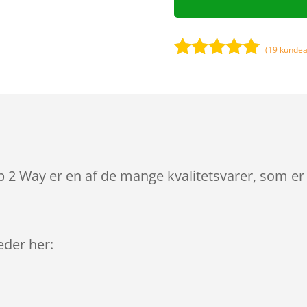
(
19
kundea
Bedømt
som
5
ud
af 5
baseret på
kundebedøm
melser
 Way er en af de mange kvalitetsvarer, som er 
leder her: