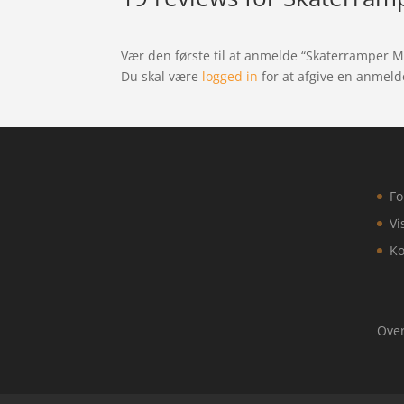
Vær den første til at anmelde “Skaterramper
Du skal være
logged in
for at afgive en anmeld
Fo
Vi
Ko
Over