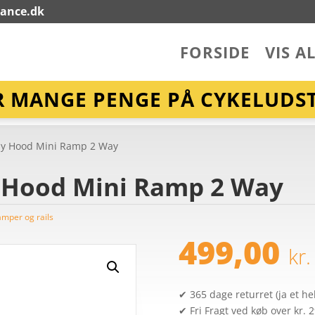
lance.dk
FORSIDE
VIS A
R MANGE PENGE PÅ CYKELUDST
My Hood Mini Ramp 2 Way
 Hood Mini Ramp 2 Way
amper og rails
499,00
kr.
✔ 365 dage returret (ja et hel
✔ Fri Fragt ved køb over kr. 