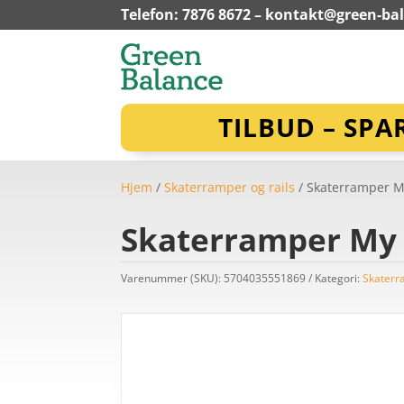
Telefon: 7876 8672 –
kontakt@green-ba
TILBUD – SPA
Hjem
/
Skaterramper og rails
/ Skaterramper 
Skaterramper My
Varenummer (SKU):
5704035551869
Kategori:
Skaterr