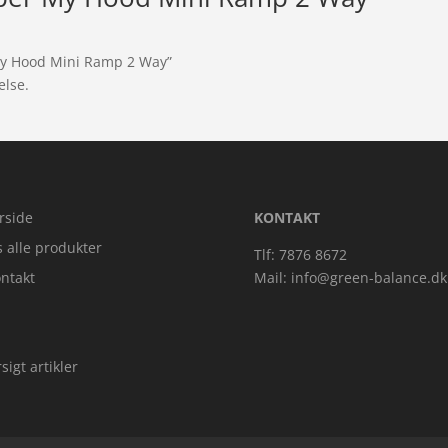
 My Hood Mini Ramp 2 Way”
else.
rside
KONTAKT
s alle produkter
Tlf: 7876 8672
ntakt
Mail:
info@green-balance.dk
sigt artikler