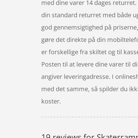
med dine varer 14 dages returret.
din standard returret med både u
god gennemsigtighed på priserne,
gøre det direkte på din mobiltelefo
er forskellige fra skiltet og til ka
Posten til at levere dine varer til 
angiver leveringadresse. I onlines
med det samme, så spilder du ikke 
koster.
19 reviews for
Skaterram