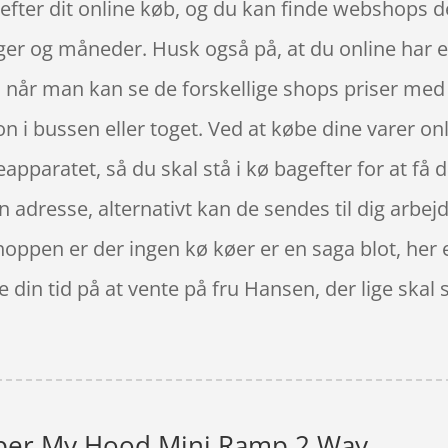
 efter dit online køb, og du kan finde webshops 
ger og måneder. Husk også på, at du online har e
 når man kan se de forskellige shops priser me
n i bussen eller toget. Ved at købe dine varer onli
sseapparatet, så du skal stå i kø bagefter for at få
din adresse, alternativt kan de sendes til dig arbej
hoppen er der ingen kø køer er en saga blot, her e
din tid på at vente på fru Hansen, der lige skal
per My Hood Mini Ramp 2 Way