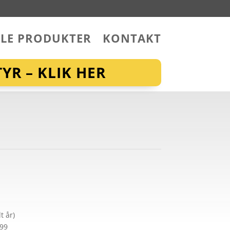
LLE PRODUKTER
KONTAKT
YR – KLIK HER
t år)
299