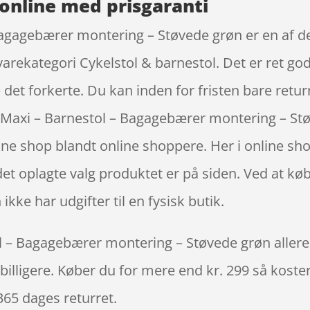
online med prisgaranti
Bagagebærer montering – Støvede grøn er en af 
varekategori Cykelstol & barnestol. Det er ret god
det forkerte. Du kan inden for fristen bare return
 Maxi – Barnestol – Bagagebærer montering – S
kne shop blandt online shoppere. Her i online
 det oplagte valg produktet er på siden. Ved at k
kke har udgifter til en fysisk butik.
 – Bagagebærer montering – Støvede grøn allerede
billigere. Køber du for mere end kr. 299 så koster 
365 dages returret.