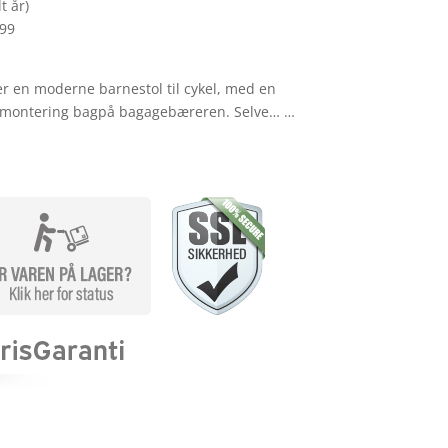
t år)
299
er en moderne barnestol til cykel, med en
l montering bagpå bagagebæreren. Selve… …