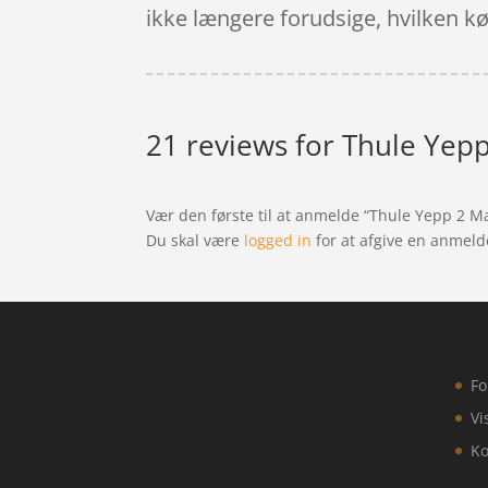
ikke længere forudsige, hvilken kø d
21 reviews for
Thule Yepp
Vær den første til at anmelde “Thule Yepp 2 M
Du skal være
logged in
for at afgive en anmeld
Fo
Vi
Ko