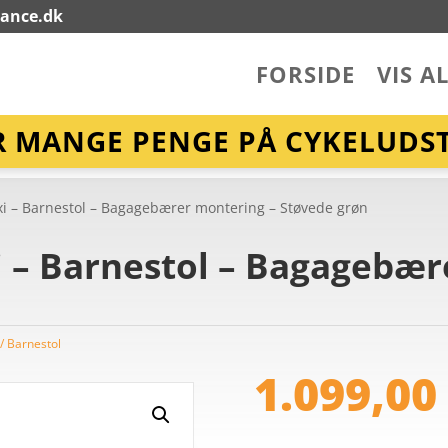
lance.dk
FORSIDE
VIS A
R MANGE PENGE PÅ CYKELUDST
i – Barnestol – Bagagebærer montering – Støvede grøn
 – Barnestol – Bagagebær
 / Barnestol
1.099,0