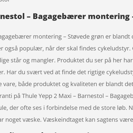
rnestol – Bagagebærer montering 
agagebærer montering – Støvede grøn er blandt d
er også populær, når der skal findes cykeludstyr.
lige står og mangler. Produktet du ser på her har
 Har du svært ved at finde det rigtige cykeludstyr
ne vare, både produktet og kvaliteten er blandt d
aranti på Thule Yepp 2 Maxi – Barnestol – Bagag
e, der ofte ses i forbindelse med de store løb. Nå
har noget væske. Væskeindtaget kan sagtens vær