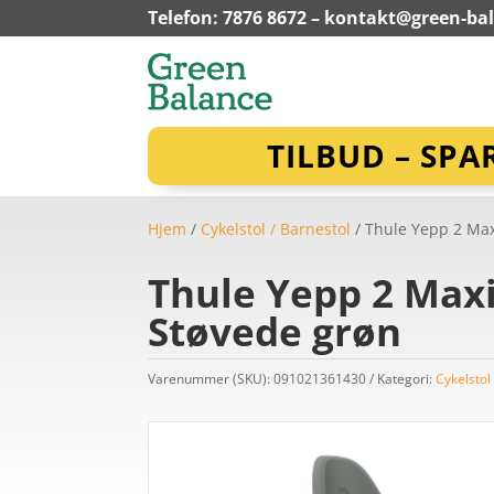
Telefon: 7876 8672 –
kontakt@green-ba
TILBUD – SPA
Hjem
/
Cykelstol / Barnestol
/ Thule Yepp 2 Max
Thule Yepp 2 Maxi
Støvede grøn
Varenummer (SKU):
091021361430
Kategori:
Cykelstol