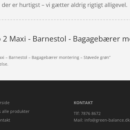
er er hurtigst – vi gætter aldrig rigtigt alligevel.
 2 Maxi - Barnestol - Bagagebærer m
axi – Barnestol – Bagagebærer montering – Støvede grøn”
else.
rside
KONTAKT
s alle produkter
Tlf: 7876 8672
ntakt
Mail:
info@green-balance.dk