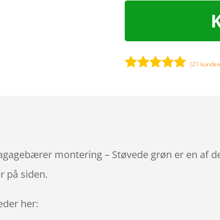
(
21
kundea
Bedømt
som
5
ud
af 5
baseret på
kundebedøm
melser
Bagagebærer montering – Støvede grøn er en af d
r på siden.
leder her: