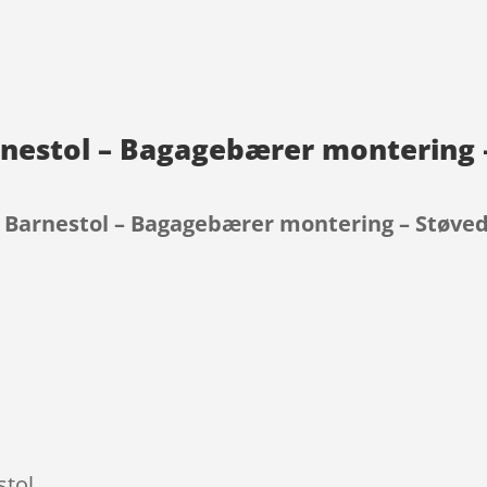
rnestol – Bagagebærer montering 
– Barnestol – Bagagebærer montering – Støve
9
stol