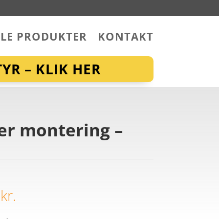
LLE PRODUKTER
KONTAKT
YR – KLIK HER
er montering –
0
kr.