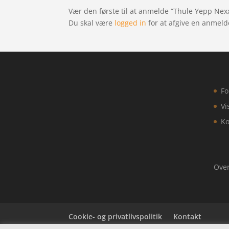
Vær den første til at anmelde “Thule Yepp Nexx
Du skal være
logged in
for at afgive en anmeld
Fo
Vi
Ko
Over
Cookie- og privatlivspolitik
Kontakt