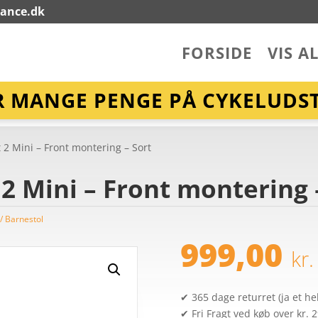
lance.dk
FORSIDE
VIS A
R MANGE PENGE PÅ CYKELUDST
 2 Mini – Front montering – Sort
2 Mini – Front montering 
 / Barnestol
999,00
kr.
✔ 365 dage returret (ja et hel
✔ Fri Fragt ved køb over kr. 