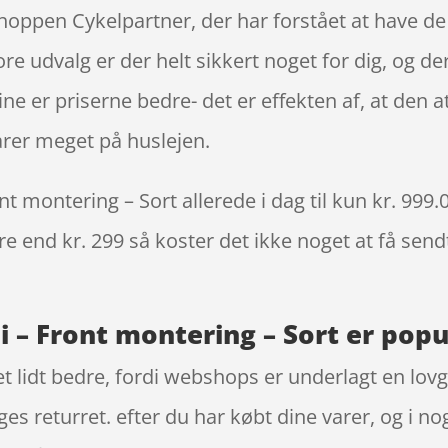
oppen Cykelpartner, der har forstået at have de r
re udvalg er der helt sikkert noget for dig, og d
ne er priserne bedre- det er effekten af, at den a
rer meget på huslejen.
t montering – Sort allerede i dag til kun kr. 999.
re end kr. 299 så koster det ikke noget at få sendt
 – Front montering – Sort er popu
let lidt bedre, fordi webshops er underlagt en lov
ges returret. efter du har købt dine varer, og i n