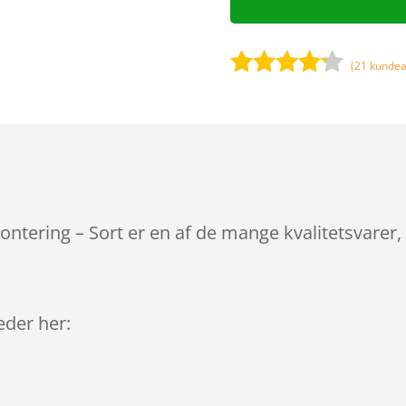
(
21
kundea
Bedømt
som
4.1
ud af 5
baseret
på
kundebedø
mmelser
ontering – Sort er en af de mange kvalitetsvarer
leder her: