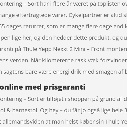
ntering – Sort har i flere år været på toplisten o
ange eftertragtede varer. Cykelpartner er altid 
65 dages returret, som er mange flere dage end l
lpen lige her, og den hedder dette produkt, og du
garanti på Thule Yepp Nexxt 2 Mini – Front monte
tens verden. Når kilometerne rask væk forsvinder
 sagtens bare være energi drik med smagen af 
online med prisgaranti
ntering – Sort er tilføjet i shoppen på grund af d
ol & barnestol. Og hey – du får jo også lige hele
rt allemandsviden at man helst køber sin Thule Ye