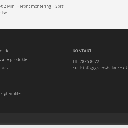
t 2 Mini – Front montering – Sort”
else.
rside
KONTAKT
s alle produkter
Tlf: 7876 8672
ntakt
Mail:
info@green-balance.dk
sigt artikler