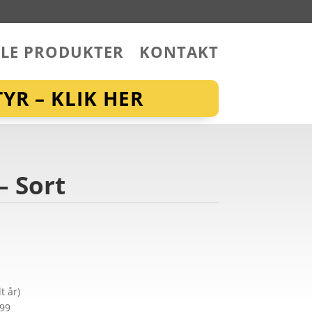
LLE PRODUKTER
KONTAKT
YR – KLIK HER
– Sort
t år)
299