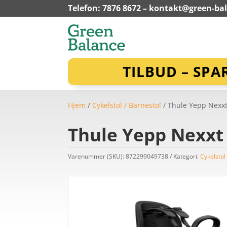
Telefon: 7876 8672 –
kontakt@green-ba
TILBUD – SPA
Hjem
/
Cykelstol / Barnestol
/ Thule Yepp Nexxt
Thule Yepp Nexxt 
Varenummer (SKU):
872299049738
Kategori:
Cykelstol