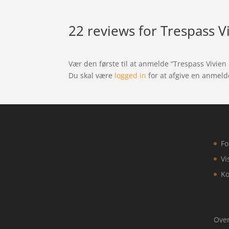
22 reviews for
Trespass Vi
Vær den første til at anmelde “Trespass Vivien 
Du skal være
logged in
for at afgive en anmeld
Fo
Vi
Ko
Over