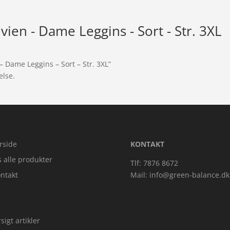
vien - Dame Leggins - Sort - Str. 3XL
– Dame Leggins – Sort – Str. 3XL”
else.
rside
KONTAKT
s alle produkter
Tlf: 7876 8672
ntakt
Mail:
info@green-balance.dk
sigt artikler