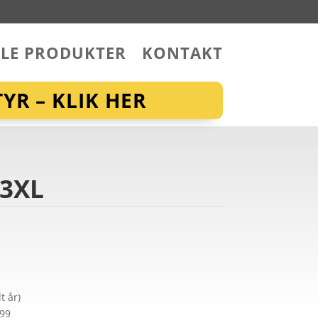
LLE PRODUKTER
KONTAKT
YR – KLIK HER
 3XL
t år)
299