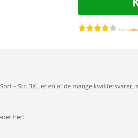
(
22
kundea
Bedømt
som
3.8
ud af 5
baseret
på
kundebed
ømmels
Sort – Str. 3XL er en af de mange kvalitetsvarer,
er
leder her: