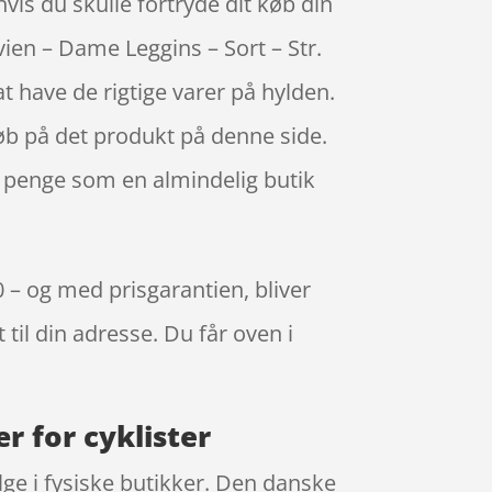
vis du skulle fortryde dit køb din
ien – Dame Leggins – Sort – Str.
t have de rigtige varer på hylden.
køb på det produkt på denne side.
 penge som en almindelig butik
0 – og med prisgarantien, bliver
 til din adresse. Du får oven i
r for cyklister
lge i fysiske butikker. Den danske