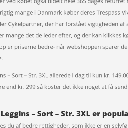
r ved købet også tildelt hele 365 dages returret h
 rigtig mange i Danmark køber deres Trespass Viv
r Cykelpartner, der har forstået vigtigheden af a
er mange det de leder efter, og der kan klikkes 
hop er priserne bedre- når webshoppen sparer de
e.
– Sort – Str. 3XL allerede i dag til kun kr. 149.0
re end kr. 299 så koster det ikke noget at få sendt
Leggins – Sort – Str. 3XL er populæ
s du af bedre rettigheder, som ikke er en selvfø