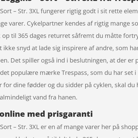
rt – Str. 3XL fungerer rigtig godt i sit rette ele
nge varer. Cykelpartner kendes af rigtig mange s
op til 365 dages returret såfremt du måtte fortr
et ikke snyd at lade sig inspirere af andre, som ha
en. Det spiller også ind i beslutningen, at der er 
a det populære mærke Trespass, som du har set i
r for dine fødder og du sidder på cyklen, skal d
lmindeligt vand fra hanen.
online med prisgaranti
Sort – Str. 3XL er en af mange varer her på shopp