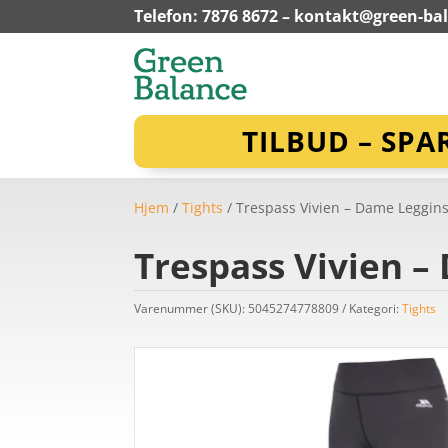
Telefon: 7876 8672 –
kontakt@green-ba
TILBUD – SPA
Hjem
/
Tights
/ Trespass Vivien – Dame Leggins 
Trespass Vivien – 
Varenummer (SKU):
5045274778809
Kategori:
Tights