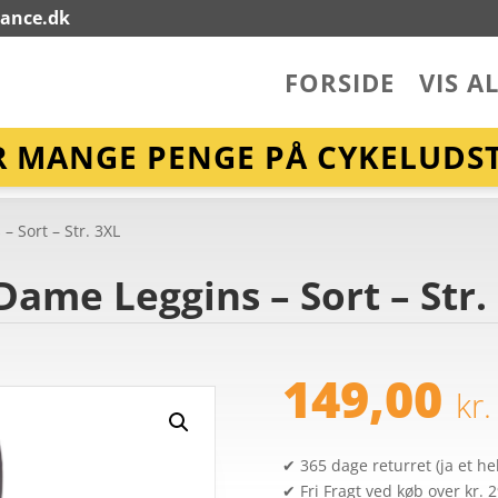
lance.dk
FORSIDE
VIS A
R MANGE PENGE PÅ CYKELUDST
– Sort – Str. 3XL
Dame Leggins – Sort – Str.
149,00
kr.
✔ 365 dage returret (ja et hel
✔ Fri Fragt ved køb over kr. 