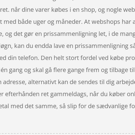
rret. når dine varer købes i en shop, og nogle we
t med både uger og måneder. At webshops har alt 
ne, og det gør en prissammenligning let, i de ma
 løgn, kan du endda lave en prissammenligning så
 din telefon. Den helt stort fordel ved købe prod
 én gang og skal gå flere gange frem og tilbage ti
adresse, alternativt kan de sendes til dig arbejde
k er efterhånden ret gammeldags, når du køber onli
betal med det samme, så slip for de sædvanlige fo