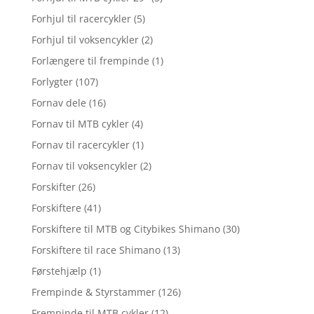
Forhjul til racercykler
(5)
Forhjul til voksencykler
(2)
Forlængere til frempinde
(1)
Forlygter
(107)
Fornav dele
(16)
Fornav til MTB cykler
(4)
Fornav til racercykler
(1)
Fornav til voksencykler
(2)
Forskifter
(26)
Forskiftere
(41)
Forskiftere til MTB og Citybikes Shimano
(30)
Forskiftere til race Shimano
(13)
Førstehjælp
(1)
Frempinde & Styrstammer
(126)
Frempinde til MTB cykler
(12)