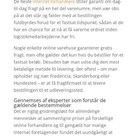
De fleste
internet forhandlere
stiller garanti om dag-
til-dag fragt på en hel del varenumre, men vær obs
på at det står og falder med at bestillingen
fuldbyrdes forud for et fastsat tidspunkt, sådan at de
har en chance for at nå at få varerne ordnet inden
logistikmedarbejderne har fri.
Nogle enkelte online varehuse garanterer gratis
fragt, men ofte gælder det kun hvis du bestiller for et
fastsat beløb. Desuden bør man udse dig den mest
betalelige metode til levering, der oftest – om man
opholder sig nær Fredericia, Skanderborg eller
Hundested – er at få fragtfirmaet til at levere
bestillingen til et udleveringssted.
Gennemses af eksperter som forstår de
gældende bestemmelser
Det er rigtig gnidningsløst for almindelige
mennesker at sammenligne priser på forskellige
online forhandlere og til gengæld har mange
internet foretagender fundet det uundgåeligt at