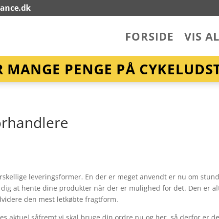
lance.dk
FORSIDE
VIS A
R MANGE PENGE PÅ CYKELUDST
orhandlere
forskellige leveringsformer. En der er meget anvendt er nu om stun
 dig at hente dine produkter når der er mulighed for det. Den er al
videre den mest letkøbte fragtform.
es aktuel såfremt vi skal bruge din ordre nu og her, så derfor er de