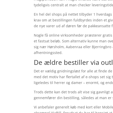
tydeligvis centralt at man checker leveringstid
En hel del shops på nettet tilbyder 1 hverdags
krav om at bestillingen fuldbyrdes inden et gi
de nye varer ud af døren før de pakkeansatte få
Nogle få online virksomheder præsterer gratis
et fastsat beløb. Som alternativ kunne man ove
sig nær Hørsholm, Aabenraa eller Bjerringbro – v
afhentningssted.
De ældre bestiller via out
Det er vældig gnidningsløst for alle at finde de
med det motiv har flertallet af e-shops set sig
ligeledes til herrer og damer – enormt, og end
Trods dette kan det trods alt vise sig gavnligt
gennemfører din bestilling, således at man er s
Vi anbefaler generelt køb med kort eller Mobil
eksempel ViaBill, forudsat du har til hensigt a