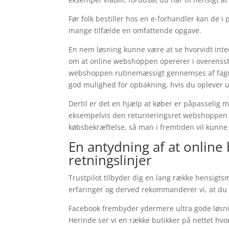
Før folk bestiller hos en e-forhandler kan de 
mange tilfælde en omfattende opgave.
En nem løsning kunne være at se hvorvidt int
om at online webshoppen opererer i overensste
webshoppen rutinemæssigt gennemses af fagmæ
god mulighed for opbakning, hvis du oplever ud
Dertil er det en hjælp at køber er påpasselig 
eksempelvis den returneringsret webshoppen h
købsbekræftelse, så man i fremtiden vil kunne b
En antydning af at online
retningslinjer
Trustpilot tilbyder dig en lang række hensigts
erfaringer og derved rekommanderer vi, at du u
Facebook frembyder ydermere ultra gode løsning
Herinde ser vi en række butikker på nettet h