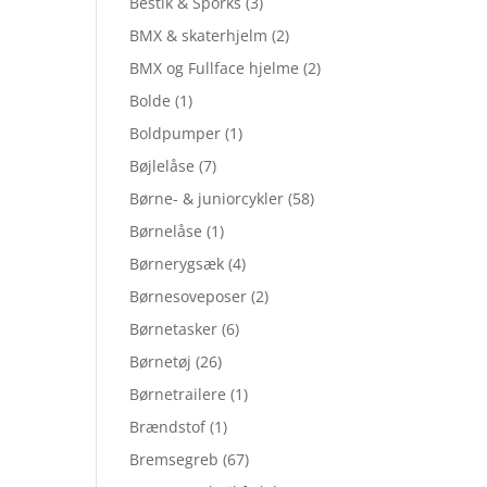
Bestik & Sporks
(3)
BMX & skaterhjelm
(2)
BMX og Fullface hjelme
(2)
Bolde
(1)
Boldpumper
(1)
Bøjlelåse
(7)
Børne- & juniorcykler
(58)
Børnelåse
(1)
Børnerygsæk
(4)
Børnesoveposer
(2)
Børnetasker
(6)
Børnetøj
(26)
Børnetrailere
(1)
Brændstof
(1)
Bremsegreb
(67)