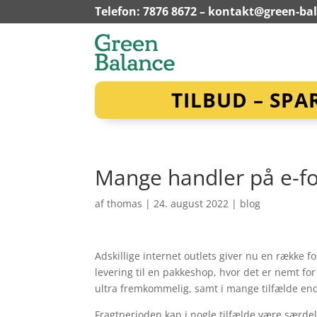
Telefon: 7876 8672 –
kontakt@green-ba
TILBUD – SPA
Mange handler på e-f
af
thomas
|
24. august 2022
|
blog
Adskillige internet outlets giver nu en række 
levering til en pakkeshop, hvor det er nemt for
ultra fremkommelig, samt i mange tilfælde end
Fragtperioden kan i nogle tilfælde være særdel