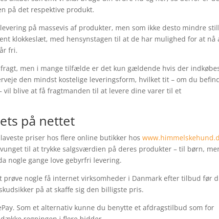
en på det respektive produkt.
 levering på massevis af produkter, men som ikke desto mindre stil
vent klokkeslæt, med hensynstagen til at de har mulighed for at nå 
r fri.
 fragt, men i mange tilfælde er det kun gældende hvis der indkøbes
rveje den mindst kostelige leveringsform, hvilket tit – om du befin
il blive at få fragtmanden til at levere dine varer til et
lets på nettet
 laveste priser hos flere online butikker hos
www.himmelskehund.
 tvunget til at trykke salgsværdien på deres produkter – til børn, me
da nogle gange love gebyrfri levering.
 at prøve nogle få internet virksomheder i Danmark efter tilbud før 
kudsikker på at skaffe sig den billigste pris.
ePay. Som et alternativ kunne du benytte et afdragstilbud som for
t dække regningen i flere bidder.