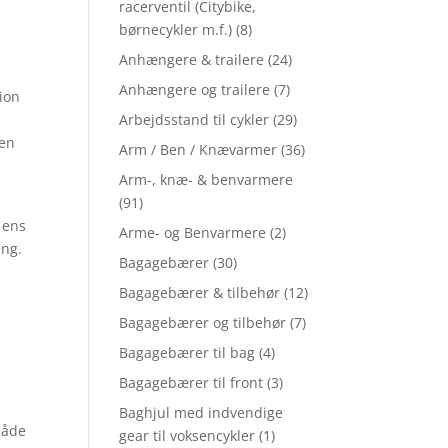
racerventil (Citybike,
børnecykler m.f.)
(8)
Anhængere & trailere
(24)
Anhængere og trailere
(7)
ion
Arbejdsstand til cykler
(29)
 en
Arm / Ben / Knævarmer
(36)
Arm-, knæ- & benvarmere
(91)
 ens
Arme- og Benvarmere
(2)
eng.
Bagagebærer
(30)
Bagagebærer & tilbehør
(12)
Bagagebærer og tilbehør
(7)
Bagagebærer til bag
(4)
Bagagebærer til front
(3)
Baghjul med indvendige
måde
gear til voksencykler
(1)