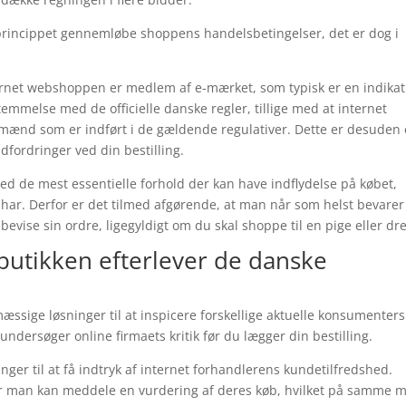
i princippet gennemløbe shoppens handelsbetingelser, det er dog i
ernet webshoppen er medlem af e-mærket, som typisk er en indikat
mmelse med de officielle danske regler, tillige med at internet
nd som er indført i de gældende regulativer. Dette er desuden
fordringer ved din bestilling.
med de mest essentielle forhold der kan have indflydelse på købet,
ar. Derfor er det tilmed afgørende, at man når som helst bevarer
evise sin ordre, ligegyldigt om du skal shoppe til en pige eller dr
 butikken efterlever de danske
mæssige løsninger til at inspicere forskellige aktuelle konsumenters
ndersøger online firmaets kritik før du lægger din bestilling.
er til at få indtryk af internet forhandlerens kundetilfredshed.
vor man kan meddele en vurdering af deres køb, hvilket på samme 