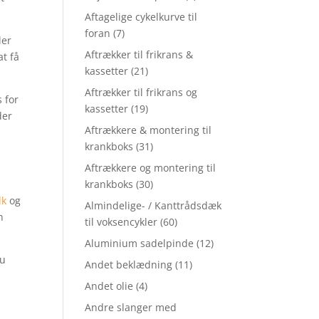
Aftagelige cykelkurve til
foran
(7)
ler
Aftrækker til frikrans &
at få
kassetter
(21)
Aftrækker til frikrans og
 for
kassetter
(19)
der
Aftrækkere & montering til
krankboks
(31)
Aftrækkere og montering til
krankboks
(30)
dk
og
Almindelige- / Kanttrådsdæk
n
til voksencykler
(60)
Aluminium sadelpinde
(12)
du
Andet beklædning
(11)
Andet olie
(4)
Andre slanger med