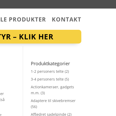
LLE PRODUKTER
KONTAKT
YR – KLIK HER
Produktkategorier
1-2 personers telte
(2)
3-4 personers telte
(5)
Actionkameraer, gadgets
m.m.
(3)
der
tså
Adaptere til skivebremser
(56)
Affjedret sadelpinde
(2)
t