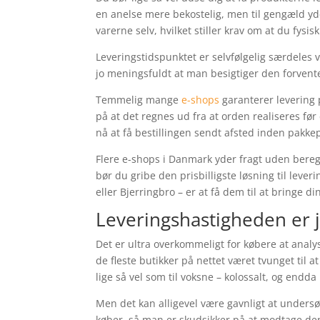
en anelse mere bekostelig, men til gengæld yde
varerne selv, hvilket stiller krav om at du fysi
Leveringstidspunktet er selvfølgelig særdeles 
jo meningsfuldt at man besigtiger den forvente
Temmelig mange
e-shops
garanterer levering
på at det regnes ud fra at orden realiseres før
nå at få bestillingen sendt afsted inden pakkep
Flere e-shops i Danmark yder fragt uden bereg
bør du gribe den prisbilligste løsning til le
eller Bjerringbro – er at få dem til at bringe d
Leveringshastigheden er 
Det er ultra overkommeligt for købere at analy
de fleste butikker på nettet været tvunget til 
lige så vel som til voksne – kolossalt, og endda
Men det kan alligevel være gavnligt at undersøg
køber, så man er skudsikker på at modtage den