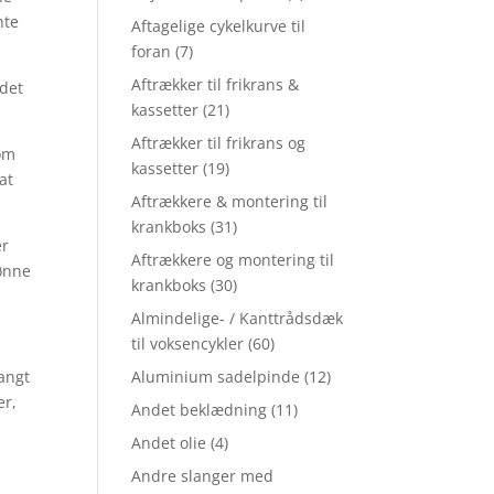
nte
Aftagelige cykelkurve til
foran
(7)
Aftrækker til frikrans &
 det
kassetter
(21)
Aftrækker til frikrans og
om
kassetter
(19)
at
Aftrækkere & montering til
krankboks
(31)
er
Aftrækkere og montering til
Rønne
krankboks
(30)
Almindelige- / Kanttrådsdæk
til voksencykler
(60)
langt
Aluminium sadelpinde
(12)
er,
Andet beklædning
(11)
Andet olie
(4)
Andre slanger med