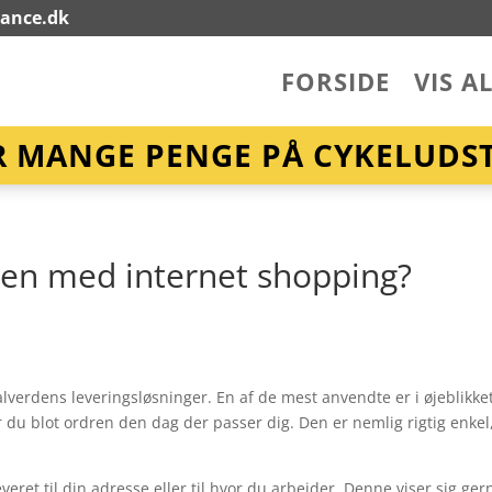
lance.dk
FORSIDE
VIS A
R MANGE PENGE PÅ CYKELUDST
hen med internet shopping?
verdens leveringsløsninger. En af de mest anvendte er i øjeblikket
er du blot ordren den dag der passer dig. Den er nemlig rigtig enkel
veret til din adresse eller til hvor du arbejder. Denne viser sig ger