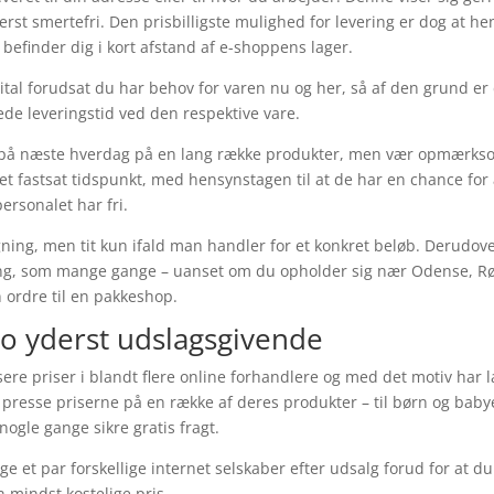
rst smertefri. Den prisbilligste mulighed for levering er dog at he
sk befinder dig i kort afstand af e-shoppens lager.
vital forudsat du har behov for varen nu og her, så af den grund er
de leveringstid ved den respektive vare.
 på næste hverdag på en lang række produkter, men vær opmærks
 et fastsat tidspunkt, med hensynstagen til at de har en chance for 
ersonalet har fri.
ning, men tit kun ifald man handler for et konkret beløb. Derudov
vering, som mange gange – uanset om du opholder sig nær Odense, 
in ordre til en pakkeshop.
jo yderst udslagsgivende
sere priser i blandt flere online forhandlere og med det motiv har 
at presse priserne på en række af deres produkter – til børn og baby
 nogle gange sikre gratis fragt.
e et par forskellige internet selskaber efter udsalg forud for at du
 mindst kostelige pris.