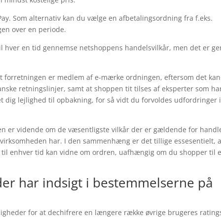
Pay. Som alternativ kan du vælge en afbetalingsordning fra f.eks.
ngen over en periode.
til hver en tid gennemse netshoppens handelsvilkår, men det er ge
rnet forretningen er medlem af e-mærke ordningen, eftersom det kan
anske retningslinjer, samt at shoppen tit tilses af eksperter som ha
 dig lejlighed til opbakning, for så vidt du forvoldes udfordringer 
n er vidende om de væsentligste vilkår der er gældende for handl
virksomheden har. I den sammenhæng er det tillige essesentielt, a
n til enhver tid kan vidne om ordren, uafhængig om du shopper til 
 der har indsigt i bestemmelserne på
ligheder for at dechifrere en længere række øvrige brugeres rating