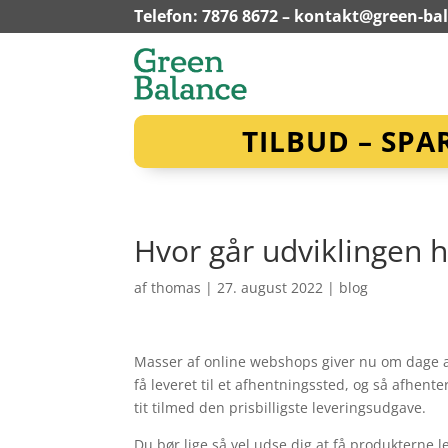
Telefon: 7876 8672 –
kontakt@green-ba
TILBUD – SPA
Hvor går udviklingen 
af
thomas
|
27. august 2022
|
blog
Masser af online webshops giver nu om dage al
få leveret til et afhentningssted, og så afhent
tit tilmed den prisbilligste leveringsudgave.
Du bør lige så vel udse dig at få produkterne le