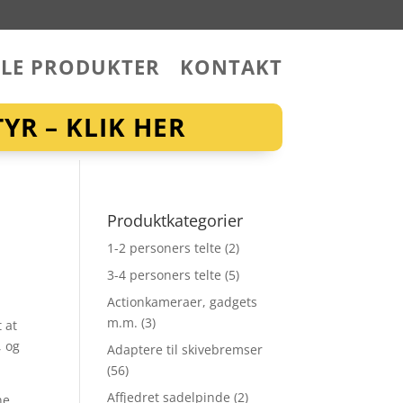
LLE PRODUKTER
KONTAKT
YR – KLIK HER
Produktkategorier
1-2 personers telte
(2)
3-4 personers telte
(5)
Actionkameraer, gadgets
m.m.
(3)
 at
, og
Adaptere til skivebremser
(56)
Affjedret sadelpinde
(2)
ne