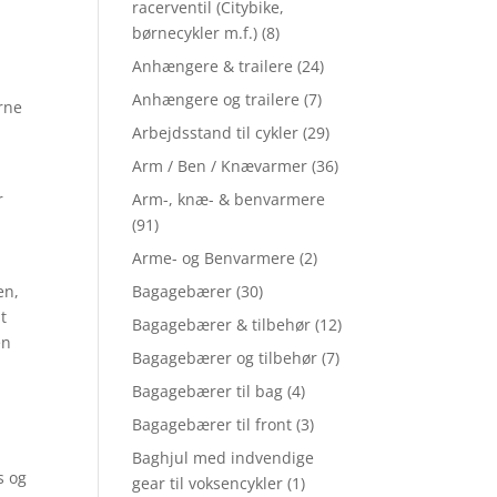
racerventil (Citybike,
børnecykler m.f.)
(8)
Anhængere & trailere
(24)
Anhængere og trailere
(7)
rne
Arbejdsstand til cykler
(29)
Arm / Ben / Knævarmer
(36)
r
Arm-, knæ- & benvarmere
i
(91)
Arme- og Benvarmere
(2)
en,
Bagagebærer
(30)
t
Bagagebærer & tilbehør
(12)
en
Bagagebærer og tilbehør
(7)
Bagagebærer til bag
(4)
Bagagebærer til front
(3)
Baghjul med indvendige
s og
gear til voksencykler
(1)