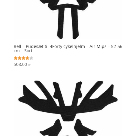
Bell – Pudesæt til 4Forty cykelhjelm – Air Mips – 52-56
cm – Sort
508,00
Vurderet
kr.
3.8
ud af 5