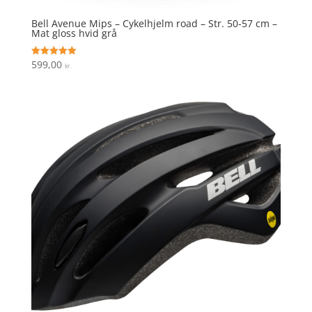
Bell Avenue Mips – Cykelhjelm road – Str. 50-57 cm –
Mat gloss hvid grå
599,00
Vurderet
kr.
5
ud af 5