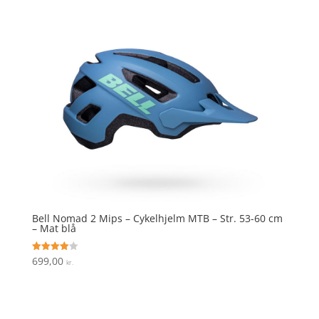
Bell Nomad 2 Mips – Cykelhjelm MTB – Str. 53-60 cm
– Mat blå
699,00
Vurderet
kr.
4
ud af 5