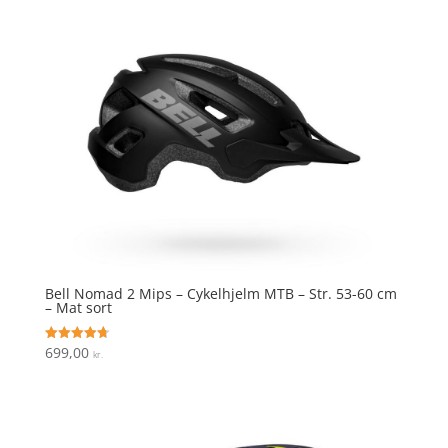
Bell Nomad 2 Mips – Cykelhjelm MTB – Str. 53-60 cm
– Mat sort
699,00
Vurderet
kr.
4.7
ud af 5