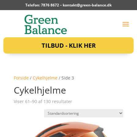
Telefon: 7876 8672 –
kontakt@green-balance.dk
TILBUD - KLIK HER
Forside
/
Cykelhjelme
/ Side 3
Cykelhjelme
Viser 61–90 af 130 resultater