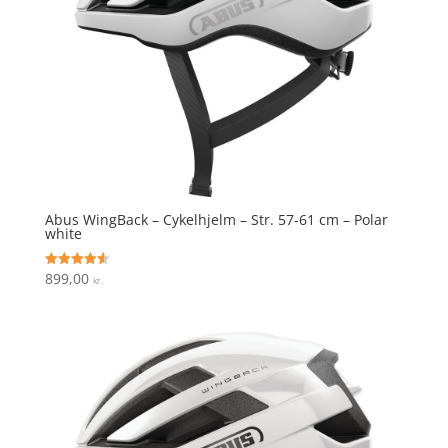
Abus WingBack – Cykelhjelm – Str. 57-61 cm – Polar
white
899,00
Vurderet
kr.
4.6
ud af 5