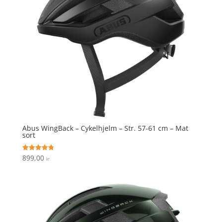
Abus WingBack – Cykelhjelm – Str. 57-61 cm – Mat
sort
899,00
Vurderet
kr.
4.8
ud af 5