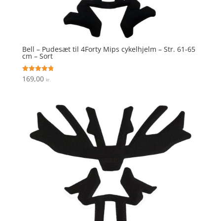
Bell – Pudesæt til 4Forty Mips cykelhjelm – Str. 61-65
cm – Sort
169,00
Vurderet
kr.
4.8
ud af 5