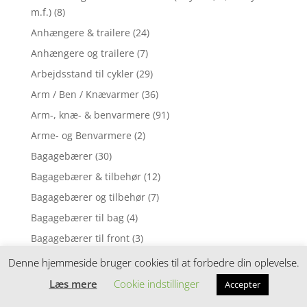
m.f.)
(8)
Anhængere & trailere
(24)
Anhængere og trailere
(7)
Arbejdsstand til cykler
(29)
Arm / Ben / Knævarmer
(36)
Arm-, knæ- & benvarmere
(91)
Arme- og Benvarmere
(2)
Bagagebærer
(30)
Bagagebærer & tilbehør
(12)
Bagagebærer og tilbehør
(7)
Bagagebærer til bag
(4)
Bagagebærer til front
(3)
Baghjul med indvendige gear til voksencykler
(1)
Denne hjemmeside bruger cookies til at forbedre din oplevelse.
Baghjul til MTB cykler 26"
(1)
Læs mere
Cookie indstillinger
Accepter
Baghjul til MTB cykler 29"
(6)