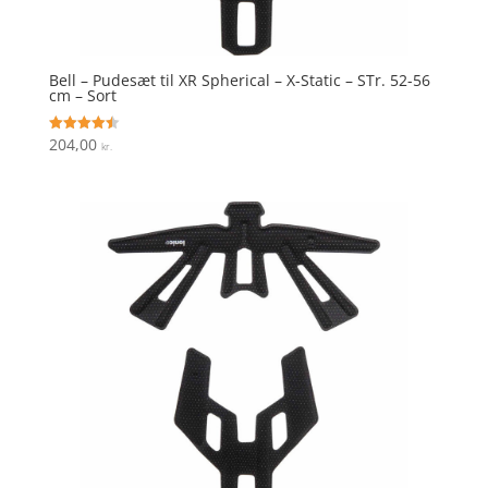
Bell – Pudesæt til XR Spherical – X-Static – STr. 52-56
cm – Sort
204,00
Vurderet
kr.
4.5
ud af 5