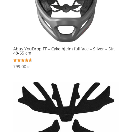
Abus YouDrop FF – Cykelhjelm fullface – Silver – Str.
48-55 cm
799,00
Vurderet
kr.
4.7
ud af 5