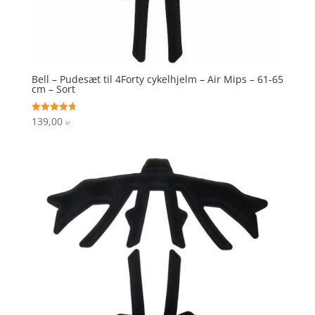
Bell – Pudesæt til 4Forty cykelhjelm – Air Mips – 61-65
cm – Sort
139,00
Vurderet
kr.
4.7
ud af 5