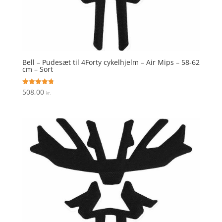
Bell – Pudesæt til 4Forty cykelhjelm – Air Mips – 58-62
cm – Sort
508,00
Vurderet
kr.
4.8
ud af 5