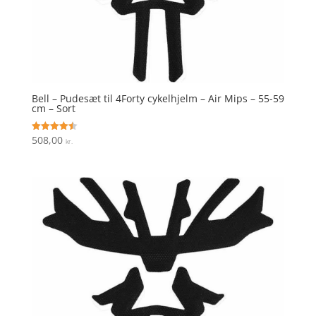
Bell – Pudesæt til 4Forty cykelhjelm – Air Mips – 55-59
cm – Sort
508,00
Vurderet
kr.
4.5
ud af 5