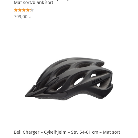
Mat sort/blank sort
799,00
Vurderet
kr.
4.3
ud af 5
Bell Charger – Cykelhjelm – Str. 54-61 cm – Mat sort