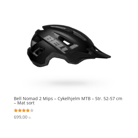
Bell Nomad 2 Mips – Cykelhjelm MTB – Str. 52-57 cm
– Mat sort
699,00
Vurderet
kr.
3.9
ud af 5