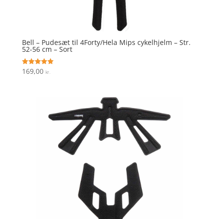
Bell – Pudesæt til 4Forty/Hela Mips cykelhjelm – Str.
52-56 cm – Sort
169,00
Vurderet
kr.
5
ud af 5