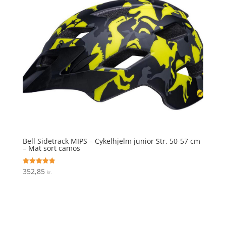
Bell Sidetrack MIPS – Cykelhjelm junior Str. 50-57 cm
– Mat sort camos
352,85
Vurderet
kr.
4.9
ud af 5