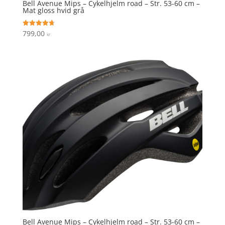
Bell Avenue Mips – Cykelhjelm road – Str. 53-60 cm –
Mat gloss hvid grå
799,00
Vurderet
kr.
4.7
ud af 5
Bell Avenue Mips – Cykelhjelm road – Str. 53-60 cm –