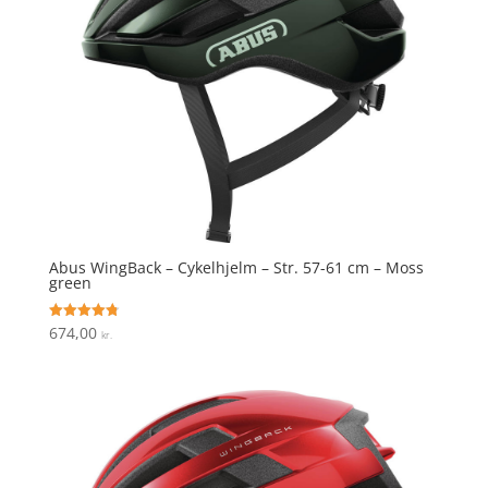
Abus WingBack – Cykelhjelm – Str. 57-61 cm – Moss
green
674,00
Vurderet
kr.
4.8
ud af 5