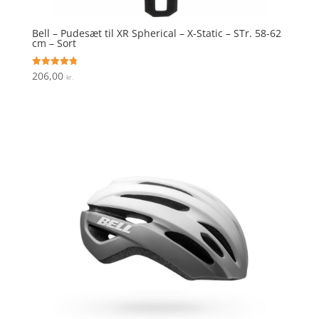
Bell – Pudesæt til XR Spherical – X-Static – STr. 58-62
cm – Sort
206,00
Vurderet
kr.
4.8
ud af 5