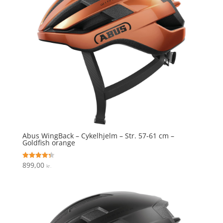
Abus WingBack – Cykelhjelm – Str. 57-61 cm –
Goldfish orange
899,00
Vurderet
kr.
4.3
ud af 5