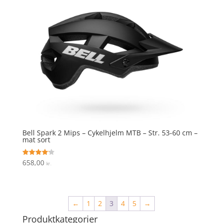
Bell Spark 2 Mips – Cykelhjelm MTB – Str. 53-60 cm –
mat sort
658,00
Vurderet
kr.
4.2
ud af 5
←
1
2
3
4
5
→
Produktkategorier