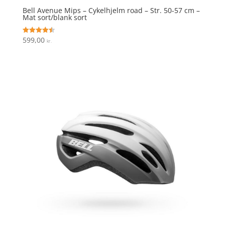
Bell Avenue Mips – Cykelhjelm road – Str. 50-57 cm –
Mat sort/blank sort
599,00
Vurderet
kr.
4.5
ud af 5