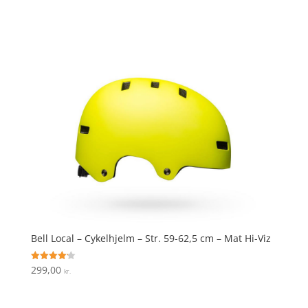
Bell Local – Cykelhjelm – Str. 59-62,5 cm – Mat Hi-Viz
299,00
Vurderet
kr.
4.2
ud af 5