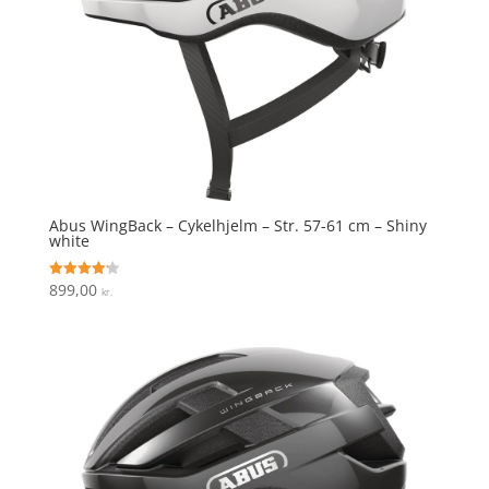
Abus WingBack – Cykelhjelm – Str. 57-61 cm – Shiny
white
899,00
Vurderet
kr.
4.2
ud af 5