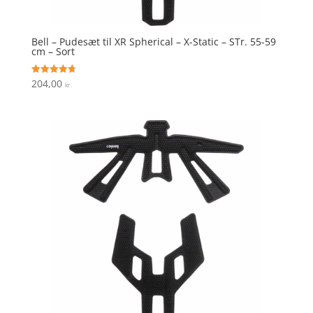
Bell – Pudesæt til XR Spherical – X-Static – STr. 55-59
cm – Sort
204,00
Vurderet
kr.
4.7
ud af 5