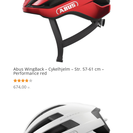
Abus WingBack – Cykelhjelm – Str. 57-61 cm –
Performance red
674,00
Vurderet
kr.
3.8
ud af 5