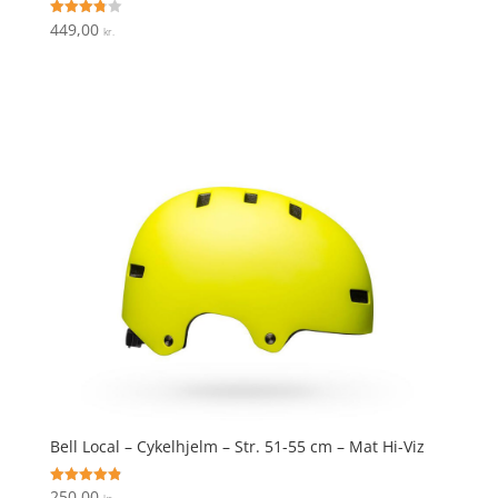
449,00
Vurderet
kr.
3.8
ud af 5
Bell Local – Cykelhjelm – Str. 51-55 cm – Mat Hi-Viz
250,00
Vurderet