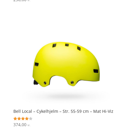
kr.
4.9
ud af 5
Bell Local – Cykelhjelm – Str. 55-59 cm – Mat Hi-Viz
374,00
Vurderet
kr.
4.1
ud af 5