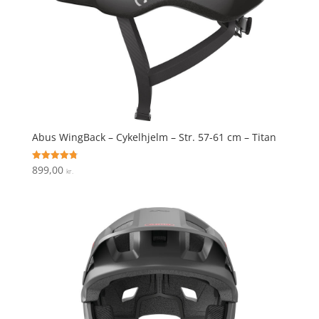
Abus WingBack – Cykelhjelm – Str. 57-61 cm – Titan
899,00
Vurderet
kr.
4.8
ud af 5