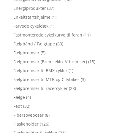
Energiprodukter
(37)
Enkeltstartshjelme
(1)
Farvede cykeldæk
(1)
Fastmonterede cykelkurve til foran
(11)
Fælgbånd / Fælgtape
(63)
Fælgbremser
(5)
Fælgbremser (Bremseklo, V-bremser)
(15)
Fælgbremser til BMX cykler
(1)
Fælgbremser til MTB og Citybikes
(3)
Fælgbremser til racercykler
(28)
Fælge
(4)
Fedt
(32)
Fibersoveposer
(8)
Flaskeholder
(126)
Flaskeholder til cyklen
(31)