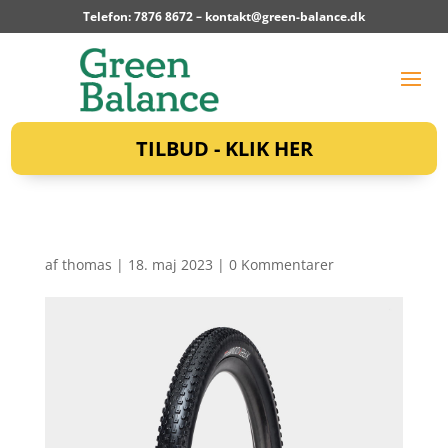
Telefon: 7876 8672 –
kontakt@green-balance.dk
TILBUD - KLIK HER
af
thomas
|
18. maj 2023
|
0 Kommentarer