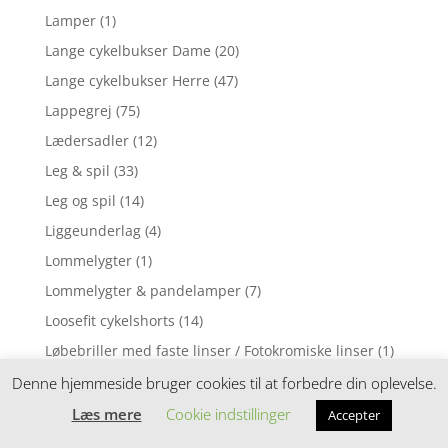
Lamper
(1)
Lange cykelbukser Dame
(20)
Lange cykelbukser Herre
(47)
Lappegrej
(75)
Lædersadler
(12)
Leg & spil
(33)
Leg og spil
(14)
Liggeunderlag
(4)
Lommelygter
(1)
Lommelygter & pandelamper
(7)
Loosefit cykelshorts
(14)
Løbebriller med faste linser / Fotokromiske linser
(1)
Løbebriller med styrke
(2)
Denne hjemmeside bruger cookies til at forbedre din oplevelse.
Løbecykel
(31)
Læs mere
Cookie indstillinger
Accepter
Løbecykler
(4)