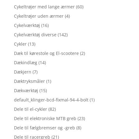
Cykeltrøjer med lange ærmer
(60)
Cykeltrøjer uden ærmer
(4)
Cykelværktøj
(16)
Cykelværktøj diverse
(142)
Cykler
(13)
Dæk til kørestole og El-scootere
(2)
Dækindlæg
(14)
Dækjern
(7)
Dæktryksmåler
(1)
Dækværktøj
(15)
default_klinger-bcd-fixmal-94-4-bolt
(1)
Dele til el-cykler
(82)
Dele til elektroniske MTB greb
(23)
Dele til fælgbremser og -greb
(8)
Dele til racergreb
(21)