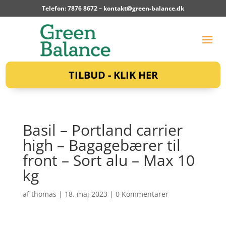
Telefon: 7876 8672 –
kontakt@green-balance.dk
TILBUD - KLIK HER
Basil – Portland carrier
high – Bagagebærer til
front – Sort alu – Max 10
kg
af
thomas
|
18. maj 2023
|
0 Kommentarer