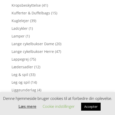
Kropsbeskyttelse
(41)
Kufferter & Duffelbags
(15)
Kuglelejer
(39)
Ladcykler
(1)
Lamper
(1)
Lange cykelbukser Dame
(20)
Lange cykelbukser Herre
(47)
Lappegrej
(75)
Lædersadler
(12)
Leg & spil
(33)
Leg og spil
(14)
Liggeunderlag
(4)
Lommelygter
(1)
Denne hjemmeside bruger cookies til at forbedre din oplevelse.
Lommelygter & pandelamper
(7)
Læs mere
Cookie indstillinger
Accepter
Loosefit cykelshorts
(14)