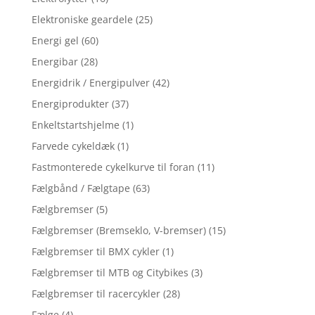
Elektroniske geardele
(25)
Energi gel
(60)
Energibar
(28)
Energidrik / Energipulver
(42)
Energiprodukter
(37)
Enkeltstartshjelme
(1)
Farvede cykeldæk
(1)
Fastmonterede cykelkurve til foran
(11)
Fælgbånd / Fælgtape
(63)
Fælgbremser
(5)
Fælgbremser (Bremseklo, V-bremser)
(15)
Fælgbremser til BMX cykler
(1)
Fælgbremser til MTB og Citybikes
(3)
Fælgbremser til racercykler
(28)
Fælge
(4)