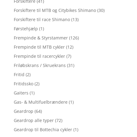
Forskiftere
(41)
Forskiftere til MTB og Citybikes Shimano
(30)
Forskiftere til race Shimano
(13)
Førstehjælp
(1)
Frempinde & Styrstammer
(126)
Frempinde til MTB cykler
(12)
Frempinde til racercykler
(7)
Friløbskrans / Skruekrans
(31)
Fritid
(2)
Fritidssko
(2)
Gaiters
(1)
Gas- & Multifuelbrændere
(1)
Geardrop
(64)
Geardrop alle typer
(72)
Geardrop til Bottechia cykler
(1)