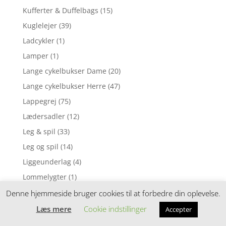
Kufferter & Duffelbags
(15)
Kuglelejer
(39)
Ladcykler
(1)
Lamper
(1)
Lange cykelbukser Dame
(20)
Lange cykelbukser Herre
(47)
Lappegrej
(75)
Lædersadler
(12)
Leg & spil
(33)
Leg og spil
(14)
Liggeunderlag
(4)
Lommelygter
(1)
Lommelygter & pandelamper
(7)
Denne hjemmeside bruger cookies til at forbedre din oplevelse.
Loosefit cykelshorts
(14)
Læs mere
Cookie indstillinger
Accepter
Løbebriller med faste linser / Fotokromiske linser
(1)