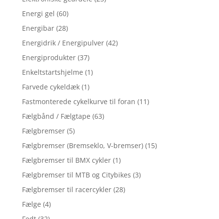
Energi gel
(60)
Energibar
(28)
Energidrik / Energipulver
(42)
Energiprodukter
(37)
Enkeltstartshjelme
(1)
Farvede cykeldæk
(1)
Fastmonterede cykelkurve til foran
(11)
Fælgbånd / Fælgtape
(63)
Fælgbremser
(5)
Fælgbremser (Bremseklo, V-bremser)
(15)
Fælgbremser til BMX cykler
(1)
Fælgbremser til MTB og Citybikes
(3)
Fælgbremser til racercykler
(28)
Fælge
(4)
Fedt
(32)