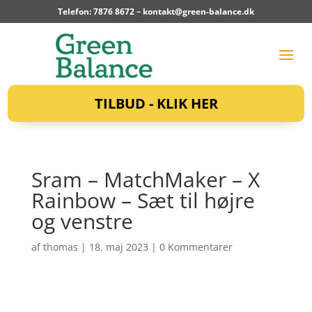
Telefon: 7876 8672 –
kontakt@green-balance.dk
TILBUD - KLIK HER
Sram – MatchMaker – X
Rainbow – Sæt til højre
og venstre
af
thomas
|
18. maj 2023
|
0 Kommentarer