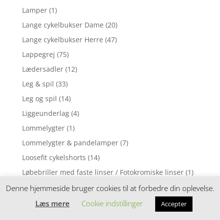
Lamper
(1)
Lange cykelbukser Dame
(20)
Lange cykelbukser Herre
(47)
Lappegrej
(75)
Lædersadler
(12)
Leg & spil
(33)
Leg og spil
(14)
Liggeunderlag
(4)
Lommelygter
(1)
Lommelygter & pandelamper
(7)
Loosefit cykelshorts
(14)
Løbebriller med faste linser / Fotokromiske linser
(1)
Løbebriller med styrke
(2)
Denne hjemmeside bruger cookies til at forbedre din oplevelse.
Løbecykel
(31)
Læs mere
Cookie indstillinger
Accepter
Løbecykler
(4)