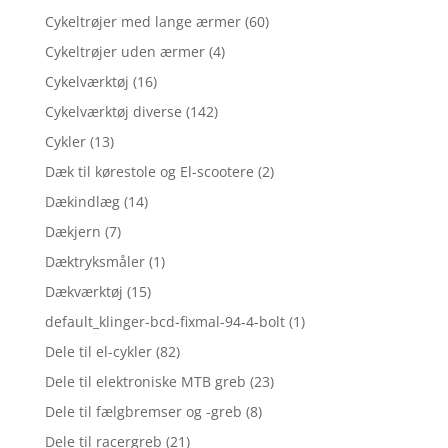
Cykeltrøjer med lange ærmer
(60)
Cykeltrøjer uden ærmer
(4)
Cykelværktøj
(16)
Cykelværktøj diverse
(142)
Cykler
(13)
Dæk til kørestole og El-scootere
(2)
Dækindlæg
(14)
Dækjern
(7)
Dæktryksmåler
(1)
Dækværktøj
(15)
default_klinger-bcd-fixmal-94-4-bolt
(1)
Dele til el-cykler
(82)
Dele til elektroniske MTB greb
(23)
Dele til fælgbremser og -greb
(8)
Dele til racergreb
(21)