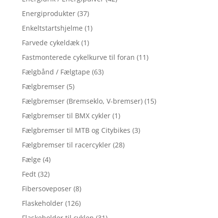
Energiprodukter
(37)
Enkeltstartshjelme
(1)
Farvede cykeldæk
(1)
Fastmonterede cykelkurve til foran
(11)
Fælgbånd / Fælgtape
(63)
Fælgbremser
(5)
Fælgbremser (Bremseklo, V-bremser)
(15)
Fælgbremser til BMX cykler
(1)
Fælgbremser til MTB og Citybikes
(3)
Fælgbremser til racercykler
(28)
Fælge
(4)
Fedt
(32)
Fibersoveposer
(8)
Flaskeholder
(126)
Flaskeholder til cyklen
(31)