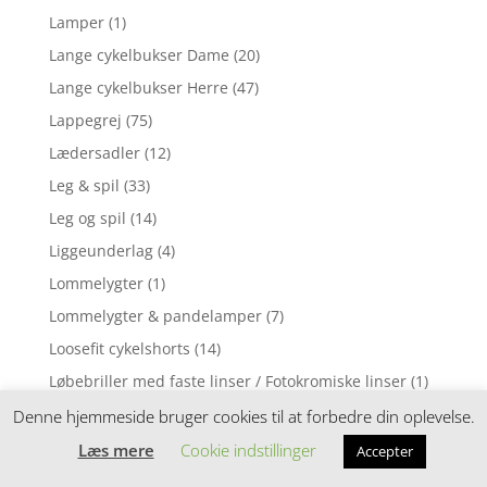
Lamper
(1)
Lange cykelbukser Dame
(20)
Lange cykelbukser Herre
(47)
Lappegrej
(75)
Lædersadler
(12)
Leg & spil
(33)
Leg og spil
(14)
Liggeunderlag
(4)
Lommelygter
(1)
Lommelygter & pandelamper
(7)
Loosefit cykelshorts
(14)
Løbebriller med faste linser / Fotokromiske linser
(1)
Løbebriller med styrke
(2)
Denne hjemmeside bruger cookies til at forbedre din oplevelse.
Løbecykel
(31)
Læs mere
Cookie indstillinger
Accepter
Løbecykler
(4)