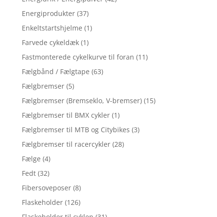
Energiprodukter
(37)
Enkeltstartshjelme
(1)
Farvede cykeldæk
(1)
Fastmonterede cykelkurve til foran
(11)
Fælgbånd / Fælgtape
(63)
Fælgbremser
(5)
Fælgbremser (Bremseklo, V-bremser)
(15)
Fælgbremser til BMX cykler
(1)
Fælgbremser til MTB og Citybikes
(3)
Fælgbremser til racercykler
(28)
Fælge
(4)
Fedt
(32)
Fibersoveposer
(8)
Flaskeholder
(126)
Flaskeholder til cyklen
(31)