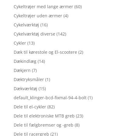
Cykeltrøjer med lange ærmer
(60)
Cykeltrøjer uden ærmer
(4)
Cykelværktøj
(16)
Cykelværktøj diverse
(142)
Cykler
(13)
Dæk til kørestole og El-scootere
(2)
Dækindlæg
(14)
Dækjern
(7)
Dæktryksmåler
(1)
Dækværktøj
(15)
default_klinger-bcd-fixmal-94-4-bolt
(1)
Dele til el-cykler
(82)
Dele til elektroniske MTB greb
(23)
Dele til fælgbremser og -greb
(8)
Dele til racergreb
(21)