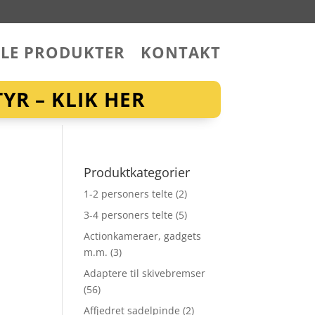
LLE PRODUKTER
KONTAKT
YR – KLIK HER
Produktkategorier
1-2 personers telte
(2)
3-4 personers telte
(5)
Actionkameraer, gadgets
m.m.
(3)
Adaptere til skivebremser
(56)
Affjedret sadelpinde
(2)