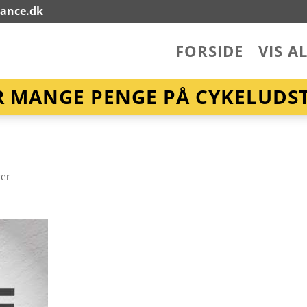
lance.dk
FORSIDE
VIS A
R MANGE PENGE PÅ CYKELUDST
er