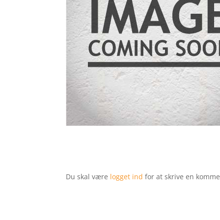
Du skal være
logget ind
for at skrive en komme