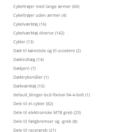
Cykeltrøjer med lange ærmer
(60)
Cykeltrøjer uden ærmer
(4)
Cykelværktøj
(16)
Cykelværktøj diverse
(142)
Cykler
(13)
Dæk til kørestole og El-scootere
(2)
Dækindlæg
(14)
Dækjern
(7)
Dæktryksmåler
(1)
Dækværktøj
(15)
default_klinger-bcd-fixmal-94-4-bolt
(1)
Dele til el-cykler
(82)
Dele til elektroniske MTB greb
(23)
Dele til fælgbremser og -greb
(8)
Dele til racergreb
(21)