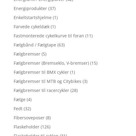
Energiprodukter
(37)
Enkeltstartshjelme
(1)
Farvede cykeldæk
(1)
Fastmonterede cykelkurve til foran
(11)
Fælgbånd / Fælgtape
(63)
Fælgbremser
(5)
Fælgbremser (Bremseklo, V-bremser)
(15)
Fælgbremser til BMX cykler
(1)
Fælgbremser til MTB og Citybikes
(3)
Fælgbremser til racercykler
(28)
Fælge
(4)
Fedt
(32)
Fibersoveposer
(8)
Flaskeholder
(126)
Flaskeholder til cyklen
(31)