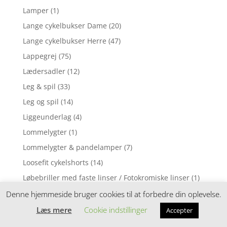
Lamper
(1)
Lange cykelbukser Dame
(20)
Lange cykelbukser Herre
(47)
Lappegrej
(75)
Lædersadler
(12)
Leg & spil
(33)
Leg og spil
(14)
Liggeunderlag
(4)
Lommelygter
(1)
Lommelygter & pandelamper
(7)
Loosefit cykelshorts
(14)
Løbebriller med faste linser / Fotokromiske linser
(1)
Løbebriller med styrke
(2)
Denne hjemmeside bruger cookies til at forbedre din oplevelse.
Løbecykel
(31)
Læs mere
Cookie indstillinger
Accepter
Løbecykler
(4)