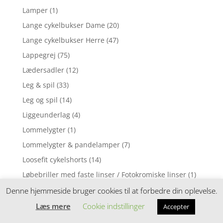
Lamper
(1)
Lange cykelbukser Dame
(20)
Lange cykelbukser Herre
(47)
Lappegrej
(75)
Lædersadler
(12)
Leg & spil
(33)
Leg og spil
(14)
Liggeunderlag
(4)
Lommelygter
(1)
Lommelygter & pandelamper
(7)
Loosefit cykelshorts
(14)
Løbebriller med faste linser / Fotokromiske linser
(1)
Løbebriller med styrke
(2)
Denne hjemmeside bruger cookies til at forbedre din oplevelse.
Løbecykel
(31)
Læs mere
Cookie indstillinger
Accepter
Løbecykler
(4)