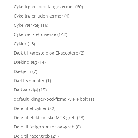
Cykeltrøjer med lange ærmer
(60)
Cykeltrøjer uden ærmer
(4)
Cykelværktøj
(16)
Cykelværktøj diverse
(142)
Cykler
(13)
Dæk til kørestole og El-scootere
(2)
Dækindlæg
(14)
Dækjern
(7)
Dæktryksmåler
(1)
Dækværktøj
(15)
default_klinger-bcd-fixmal-94-4-bolt
(1)
Dele til el-cykler
(82)
Dele til elektroniske MTB greb
(23)
Dele til fælgbremser og -greb
(8)
Dele til racergreb
(21)