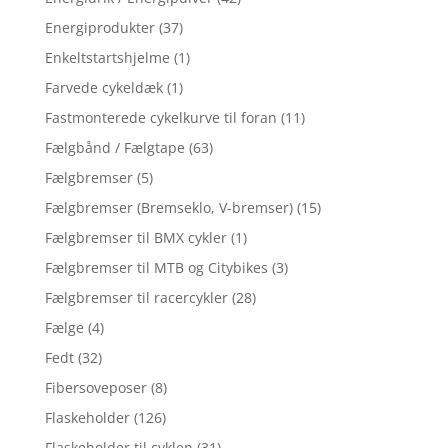
Energiprodukter
(37)
Enkeltstartshjelme
(1)
Farvede cykeldæk
(1)
Fastmonterede cykelkurve til foran
(11)
Fælgbånd / Fælgtape
(63)
Fælgbremser
(5)
Fælgbremser (Bremseklo, V-bremser)
(15)
Fælgbremser til BMX cykler
(1)
Fælgbremser til MTB og Citybikes
(3)
Fælgbremser til racercykler
(28)
Fælge
(4)
Fedt
(32)
Fibersoveposer
(8)
Flaskeholder
(126)
Flaskeholder til cyklen
(31)