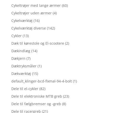
Cykeltrøjer med lange ærmer
(60)
Cykeltrøjer uden ærmer
(4)
Cykelværktøj
(16)
Cykelværktøj diverse
(142)
Cykler
(13)
Dæk til kørestole og El-scootere
(2)
Dækindlæg
(14)
Dækjern
(7)
Dæktryksmåler
(1)
Dækværktøj
(15)
default_klinger-bcd-fixmal-94-4-bolt
(1)
Dele til el-cykler
(82)
Dele til elektroniske MTB greb
(23)
Dele til fælgbremser og -greb
(8)
Dele til racergreb
(21)