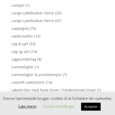
Lamper
(1)
Lange cykelbukser Dame
(20)
Lange cykelbukser Herre
(47)
Lappegrej
(75)
Lædersadler
(12)
Leg & spil
(33)
Leg og spil
(14)
Liggeunderlag
(4)
Lommelygter
(1)
Lommelygter & pandelamper
(7)
Loosefit cykelshorts
(14)
Løbebriller med faste linser / Fotokromiske linser
(1)
Løbebriller med styrke
(2)
Denne hjemmeside bruger cookies til at forbedre din oplevelse.
Løbecykel
(31)
Læs mere
Cookie indstillinger
Accepter
Løbecykler
(4)