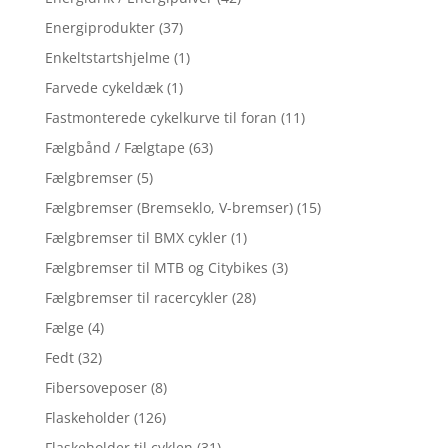
Energiprodukter
(37)
Enkeltstartshjelme
(1)
Farvede cykeldæk
(1)
Fastmonterede cykelkurve til foran
(11)
Fælgbånd / Fælgtape
(63)
Fælgbremser
(5)
Fælgbremser (Bremseklo, V-bremser)
(15)
Fælgbremser til BMX cykler
(1)
Fælgbremser til MTB og Citybikes
(3)
Fælgbremser til racercykler
(28)
Fælge
(4)
Fedt
(32)
Fibersoveposer
(8)
Flaskeholder
(126)
Flaskeholder til cyklen
(31)