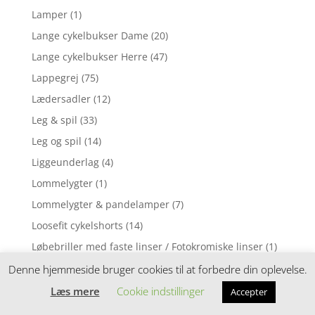
Lamper
(1)
Lange cykelbukser Dame
(20)
Lange cykelbukser Herre
(47)
Lappegrej
(75)
Lædersadler
(12)
Leg & spil
(33)
Leg og spil
(14)
Liggeunderlag
(4)
Lommelygter
(1)
Lommelygter & pandelamper
(7)
Loosefit cykelshorts
(14)
Løbebriller med faste linser / Fotokromiske linser
(1)
Løbebriller med styrke
(2)
Denne hjemmeside bruger cookies til at forbedre din oplevelse.
Løbecykel
(31)
Læs mere
Cookie indstillinger
Accepter
Løbecykler
(4)