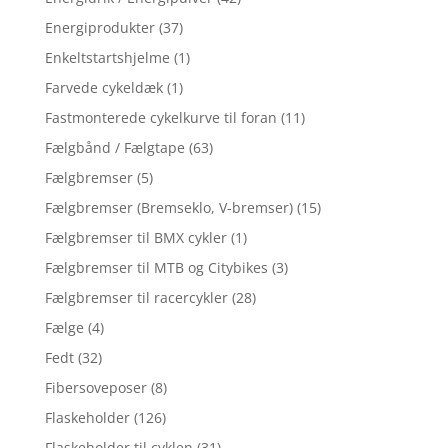
Energiprodukter
(37)
Enkeltstartshjelme
(1)
Farvede cykeldæk
(1)
Fastmonterede cykelkurve til foran
(11)
Fælgbånd / Fælgtape
(63)
Fælgbremser
(5)
Fælgbremser (Bremseklo, V-bremser)
(15)
Fælgbremser til BMX cykler
(1)
Fælgbremser til MTB og Citybikes
(3)
Fælgbremser til racercykler
(28)
Fælge
(4)
Fedt
(32)
Fibersoveposer
(8)
Flaskeholder
(126)
Flaskeholder til cyklen
(31)