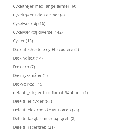
Cykeltrøjer med lange ærmer
(60)
Cykeltrøjer uden ærmer
(4)
Cykelværktøj
(16)
Cykelværktøj diverse
(142)
Cykler
(13)
Dæk til kørestole og El-scootere
(2)
Dækindlæg
(14)
Dækjern
(7)
Dæktryksmåler
(1)
Dækværktøj
(15)
default_klinger-bcd-fixmal-94-4-bolt
(1)
Dele til el-cykler
(82)
Dele til elektroniske MTB greb
(23)
Dele til fælgbremser og -greb
(8)
Dele til racergreb
(21)