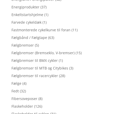
Energiprodukter
(37)
Enkeltstartshjelme
(1)
Farvede cykeldæk
(1)
Fastmonterede cykelkurve til foran
(11)
Fælgbånd / Fælgtape
(63)
Fælgbremser
(5)
Fælgbremser (Bremseklo, V-bremser)
(15)
Fælgbremser til BMX cykler
(1)
Fælgbremser til MTB og Citybikes
(3)
Fælgbremser til racercykler
(28)
Fælge
(4)
Fedt
(32)
Fibersoveposer
(8)
Flaskeholder
(126)
Flaskeholder til cyklen
(31)