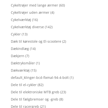
Cykeltrøjer med lange ærmer
(60)
Cykeltrøjer uden ærmer
(4)
Cykelværktøj
(16)
Cykelværktøj diverse
(142)
Cykler
(13)
Dæk til kørestole og El-scootere
(2)
Dækindlæg
(14)
Dækjern
(7)
Dæktryksmåler
(1)
Dækværktøj
(15)
default_klinger-bcd-fixmal-94-4-bolt
(1)
Dele til el-cykler
(82)
Dele til elektroniske MTB greb
(23)
Dele til fælgbremser og -greb
(8)
Dele til racergreb
(21)