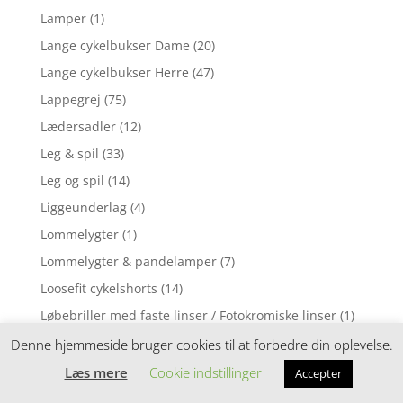
Lamper
(1)
Lange cykelbukser Dame
(20)
Lange cykelbukser Herre
(47)
Lappegrej
(75)
Lædersadler
(12)
Leg & spil
(33)
Leg og spil
(14)
Liggeunderlag
(4)
Lommelygter
(1)
Lommelygter & pandelamper
(7)
Loosefit cykelshorts
(14)
Løbebriller med faste linser / Fotokromiske linser
(1)
Løbebriller med styrke
(2)
Denne hjemmeside bruger cookies til at forbedre din oplevelse.
Løbecykel
(31)
Læs mere
Cookie indstillinger
Accepter
Løbecykler
(4)