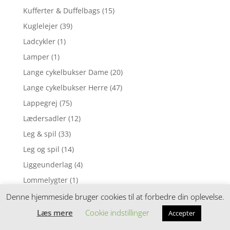
Kufferter & Duffelbags
(15)
Kuglelejer
(39)
Ladcykler
(1)
Lamper
(1)
Lange cykelbukser Dame
(20)
Lange cykelbukser Herre
(47)
Lappegrej
(75)
Lædersadler
(12)
Leg & spil
(33)
Leg og spil
(14)
Liggeunderlag
(4)
Lommelygter
(1)
Lommelygter & pandelamper
(7)
Denne hjemmeside bruger cookies til at forbedre din oplevelse.
Loosefit cykelshorts
(14)
Læs mere
Cookie indstillinger
Accepter
Løbebriller med faste linser / Fotokromiske linser
(1)