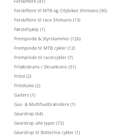
Forskiftere
(41)
Forskiftere til MTB og Citybikes Shimano
(30)
Forskiftere til race Shimano
(13)
Førstehjælp
(1)
Frempinde & Styrstammer
(126)
Frempinde til MTB cykler
(12)
Frempinde til racercykler
(7)
Friløbskrans / Skruekrans
(31)
Fritid
(2)
Fritidssko
(2)
Gaiters
(1)
Gas- & Multifuelbrændere
(1)
Geardrop
(64)
Geardrop alle typer
(72)
Geardrop til Bottechia cykler
(1)