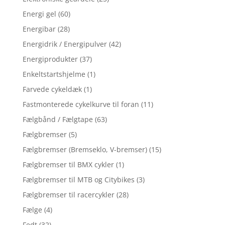
Energi gel
(60)
Energibar
(28)
Energidrik / Energipulver
(42)
Energiprodukter
(37)
Enkeltstartshjelme
(1)
Farvede cykeldæk
(1)
Fastmonterede cykelkurve til foran
(11)
Fælgbånd / Fælgtape
(63)
Fælgbremser
(5)
Fælgbremser (Bremseklo, V-bremser)
(15)
Fælgbremser til BMX cykler
(1)
Fælgbremser til MTB og Citybikes
(3)
Fælgbremser til racercykler
(28)
Fælge
(4)
Fedt
(32)