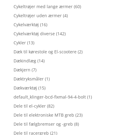
Cykeltrøjer med lange ærmer
(60)
Cykeltrøjer uden ærmer
(4)
Cykelværktøj
(16)
Cykelværktøj diverse
(142)
Cykler
(13)
Dæk til kørestole og El-scootere
(2)
Dækindlæg
(14)
Dækjern
(7)
Dæktryksmåler
(1)
Dækværktøj
(15)
default_klinger-bcd-fixmal-94-4-bolt
(1)
Dele til el-cykler
(82)
Dele til elektroniske MTB greb
(23)
Dele til fælgbremser og -greb
(8)
Dele til racergreb
(21)