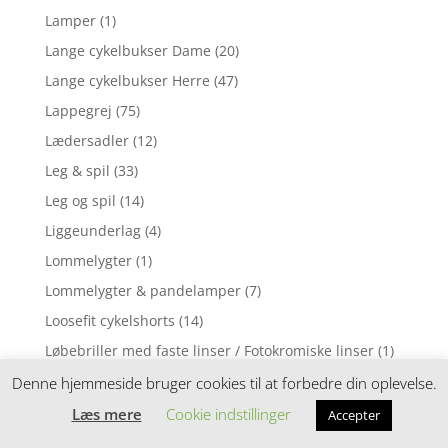
Lamper
(1)
Lange cykelbukser Dame
(20)
Lange cykelbukser Herre
(47)
Lappegrej
(75)
Lædersadler
(12)
Leg & spil
(33)
Leg og spil
(14)
Liggeunderlag
(4)
Lommelygter
(1)
Lommelygter & pandelamper
(7)
Loosefit cykelshorts
(14)
Løbebriller med faste linser / Fotokromiske linser
(1)
Løbebriller med styrke
(2)
Denne hjemmeside bruger cookies til at forbedre din oplevelse.
Løbecykel
(31)
Læs mere
Cookie indstillinger
Accepter
Løbecykler
(4)