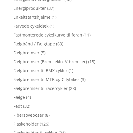
Energiprodukter
(37)
Enkeltstartshjelme
(1)
Farvede cykeldæk
(1)
Fastmonterede cykelkurve til foran
(11)
Fælgbånd / Fælgtape
(63)
Fælgbremser
(5)
Fælgbremser (Bremseklo, V-bremser)
(15)
Fælgbremser til BMX cykler
(1)
Fælgbremser til MTB og Citybikes
(3)
Fælgbremser til racercykler
(28)
Fælge
(4)
Fedt
(32)
Fibersoveposer
(8)
Flaskeholder
(126)
Flaskeholder til cyklen
(31)