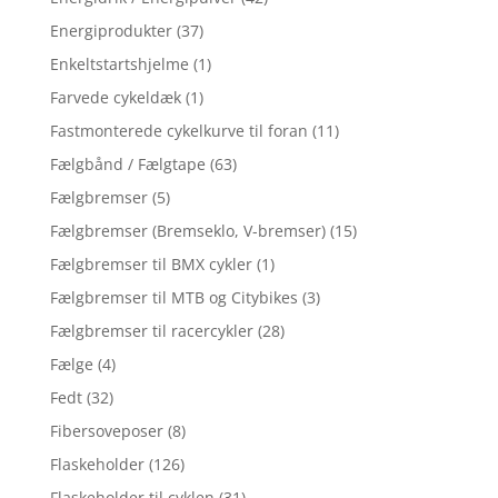
Energiprodukter
(37)
Enkeltstartshjelme
(1)
Farvede cykeldæk
(1)
Fastmonterede cykelkurve til foran
(11)
Fælgbånd / Fælgtape
(63)
Fælgbremser
(5)
Fælgbremser (Bremseklo, V-bremser)
(15)
Fælgbremser til BMX cykler
(1)
Fælgbremser til MTB og Citybikes
(3)
Fælgbremser til racercykler
(28)
Fælge
(4)
Fedt
(32)
Fibersoveposer
(8)
Flaskeholder
(126)
Flaskeholder til cyklen
(31)