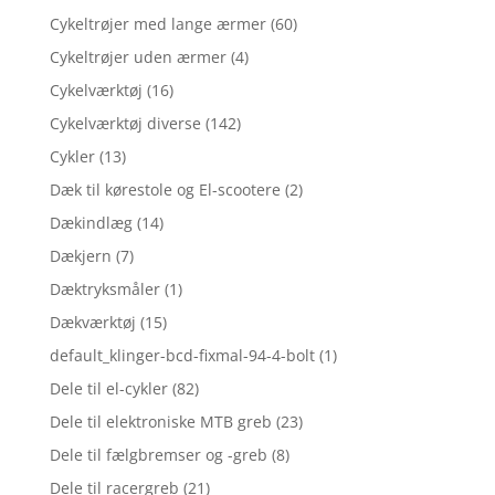
Cykeltrøjer med lange ærmer
(60)
Cykeltrøjer uden ærmer
(4)
Cykelværktøj
(16)
Cykelværktøj diverse
(142)
Cykler
(13)
Dæk til kørestole og El-scootere
(2)
Dækindlæg
(14)
Dækjern
(7)
Dæktryksmåler
(1)
Dækværktøj
(15)
default_klinger-bcd-fixmal-94-4-bolt
(1)
Dele til el-cykler
(82)
Dele til elektroniske MTB greb
(23)
Dele til fælgbremser og -greb
(8)
Dele til racergreb
(21)