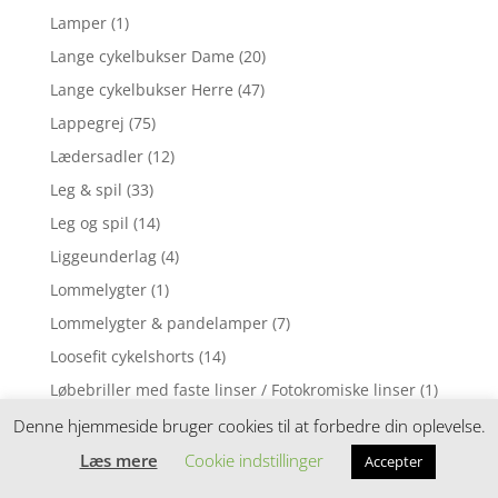
Lamper
(1)
Lange cykelbukser Dame
(20)
Lange cykelbukser Herre
(47)
Lappegrej
(75)
Lædersadler
(12)
Leg & spil
(33)
Leg og spil
(14)
Liggeunderlag
(4)
Lommelygter
(1)
Lommelygter & pandelamper
(7)
Loosefit cykelshorts
(14)
Løbebriller med faste linser / Fotokromiske linser
(1)
Løbebriller med styrke
(2)
Denne hjemmeside bruger cookies til at forbedre din oplevelse.
Løbecykel
(31)
Læs mere
Cookie indstillinger
Accepter
Løbecykler
(4)