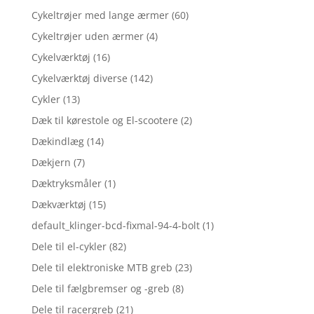
Cykeltrøjer med lange ærmer
(60)
Cykeltrøjer uden ærmer
(4)
Cykelværktøj
(16)
Cykelværktøj diverse
(142)
Cykler
(13)
Dæk til kørestole og El-scootere
(2)
Dækindlæg
(14)
Dækjern
(7)
Dæktryksmåler
(1)
Dækværktøj
(15)
default_klinger-bcd-fixmal-94-4-bolt
(1)
Dele til el-cykler
(82)
Dele til elektroniske MTB greb
(23)
Dele til fælgbremser og -greb
(8)
Dele til racergreb
(21)