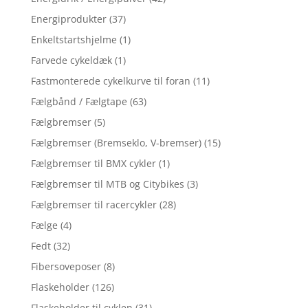
Energiprodukter
(37)
Enkeltstartshjelme
(1)
Farvede cykeldæk
(1)
Fastmonterede cykelkurve til foran
(11)
Fælgbånd / Fælgtape
(63)
Fælgbremser
(5)
Fælgbremser (Bremseklo, V-bremser)
(15)
Fælgbremser til BMX cykler
(1)
Fælgbremser til MTB og Citybikes
(3)
Fælgbremser til racercykler
(28)
Fælge
(4)
Fedt
(32)
Fibersoveposer
(8)
Flaskeholder
(126)
Flaskeholder til cyklen
(31)