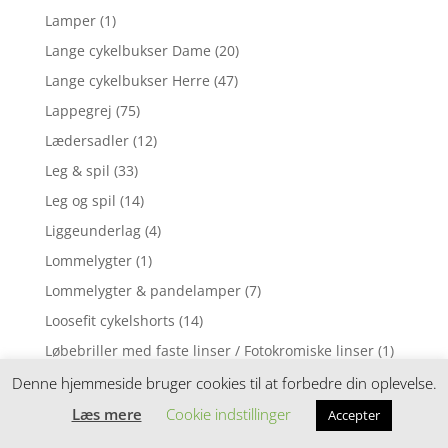
Lamper
(1)
Lange cykelbukser Dame
(20)
Lange cykelbukser Herre
(47)
Lappegrej
(75)
Lædersadler
(12)
Leg & spil
(33)
Leg og spil
(14)
Liggeunderlag
(4)
Lommelygter
(1)
Lommelygter & pandelamper
(7)
Loosefit cykelshorts
(14)
Løbebriller med faste linser / Fotokromiske linser
(1)
Løbebriller med styrke
(2)
Denne hjemmeside bruger cookies til at forbedre din oplevelse.
Løbecykel
(31)
Læs mere
Cookie indstillinger
Accepter
Løbecykler
(4)