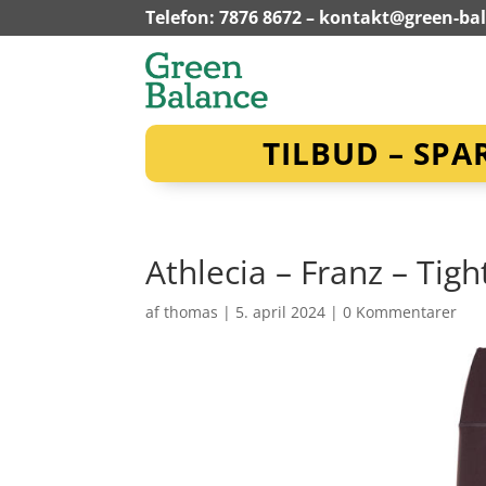
Telefon: 7876 8672 –
kontakt@green-ba
TILBUD – SPA
Athlecia – Franz – Tig
af
thomas
|
5. april 2024
|
0 Kommentarer