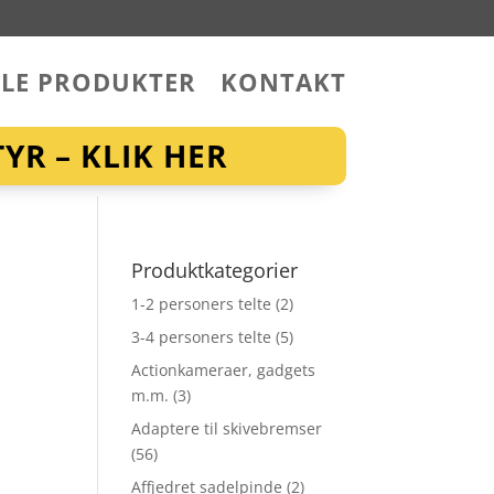
LLE PRODUKTER
KONTAKT
YR – KLIK HER
Produktkategorier
1-2 personers telte
(2)
3-4 personers telte
(5)
Actionkameraer, gadgets
m.m.
(3)
Adaptere til skivebremser
(56)
Affjedret sadelpinde
(2)