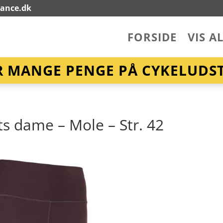
lance.dk
FORSIDE
VIS A
R MANGE PENGE PÅ CYKELUDST
hts dame – Mole – Str. 42